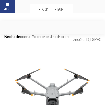
Přejít
na
CZK
EUR
obsah
Průměrné
Neohodnoceno
Podrobnosti hodnocení
Značka:
DJI SPEC
hodnocení
produktu
je
0,0
z 5
hvězdiček.