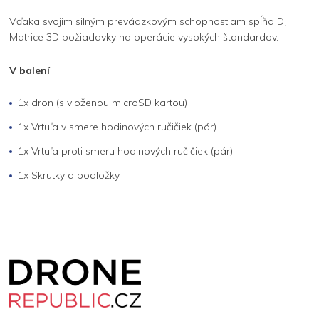
Vďaka svojim silným prevádzkovým schopnostiam spĺňa DJI
Matrice 3D požiadavky na operácie vysokých štandardov.
V balení
1x dron (s vloženou microSD kartou)
1x Vrtuľa v smere hodinových ručičiek (pár)
1x Vrtuľa proti smeru hodinových ručičiek (pár)
1x Skrutky a podložky
Z
á
p
a
t