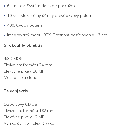
6 smerov: Systém detekcie prekážok
10 km: Maximálny účinný prevádzkový polomer
400: Cyklov batérie
Integrovaný modul RTK: Presnosť pozíciovania ±3 cm
Širokouhlý objektív
4/3 CMOS
Ekvivalent formátu 24 mm
Efektívne pixely 20 MP
Mechanická clona
Teleobjektív
1/2palcový CMOS
Ekvivalent formátu 162 mm
Efektívne pixely 12 MP
Vynikajúci, komplexný výkon