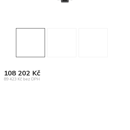
108 202 Kč
89 423 Kč bez DPH
Měrná
cena: