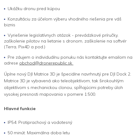
Ukážku dronu pred kúpou
Konzultáciu za účelom výberu vhodného riešenia pre váš
biznis
Vyriešenie legislatívnych otázok - prevádzkové príručky,
zaškolenie pilotov na lietanie s dronom, zaškolenie na softvér
(Terra, Pix4D a pod.)
Pre záujem o individuálnu ponuku nás kontaktujte emailom na
adrese
obchod@dronerepublic.sk
Úplne nový DJI Matrice 3D je špeciálne navrhnutý pre DJI Dock 2.
Matrice 3D je vybavená ako teleobjektívom, tak širokouhlým
objektívom s mechanickou clonou, spĺňajúcimi potreby úloh
vysokej presnosti mapovania v pomere 1:500.
Hlavné funkcie
IP54: Protiprachový a vodotesný
50 minút: Maximálna doba letu