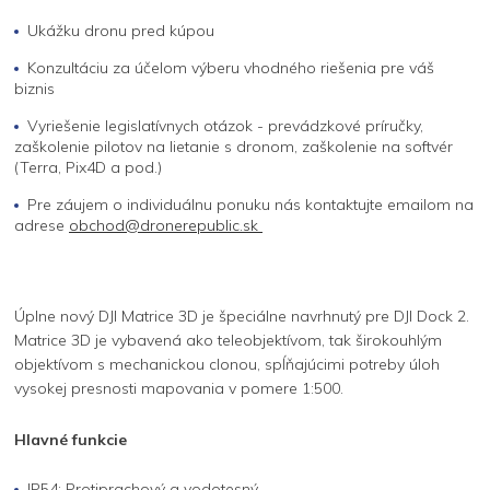
Ukážku dronu pred kúpou
Konzultáciu za účelom výberu vhodného riešenia pre váš
biznis
Vyriešenie legislatívnych otázok - prevádzkové príručky,
zaškolenie pilotov na lietanie s dronom, zaškolenie na softvér
(Terra, Pix4D a pod.)
Pre záujem o individuálnu ponuku nás kontaktujte emailom na
adrese
obchod@dronerepublic.sk
Úplne nový DJI Matrice 3D je špeciálne navrhnutý pre DJI Dock 2.
Matrice 3D je vybavená ako teleobjektívom, tak širokouhlým
objektívom s mechanickou clonou, spĺňajúcimi potreby úloh
vysokej presnosti mapovania v pomere 1:500.
Hlavné funkcie
IP54: Protiprachový a vodotesný