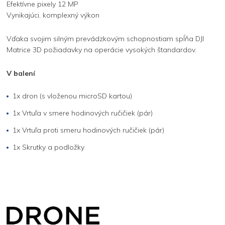
Efektívne pixely 12 MP
Vynikajúci, komplexný výkon
Vďaka svojim silným prevádzkovým schopnostiam spĺňa DJI
Matrice 3D požiadavky na operácie vysokých štandardov.
V balení
1x dron (s vloženou microSD kartou)
1x Vrtuľa v smere hodinových ručičiek (pár)
1x Vrtuľa proti smeru hodinových ručičiek (pár)
1x Skrutky a podložky
Z
á
p