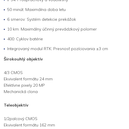
50 minút: Maximálna doba letu
6 smerov: Systém detekcie prekážok
10 km: Maximálny účinný prevádzkový polomer
400: Cyklov batérie
Integrovaný modul RTK: Presnosť pozíciovania ±3 cm
Širokouhlý objektív
4/3 CMOS
Ekvivalent formátu 24 mm
Efektívne pixely 20 MP
Mechanická clona
Teleobjektív
1/2palcový CMOS
Ekvivalent formátu 162 mm