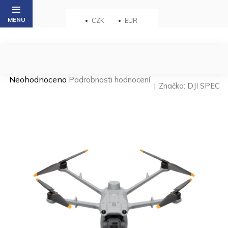
Přejít
na
CZK
EUR
obsah
Průměrné
Neohodnoceno
Podrobnosti hodnocení
Značka:
DJI SPEC
hodnocení
produktu
je
0,0
z 5
hvězdiček.