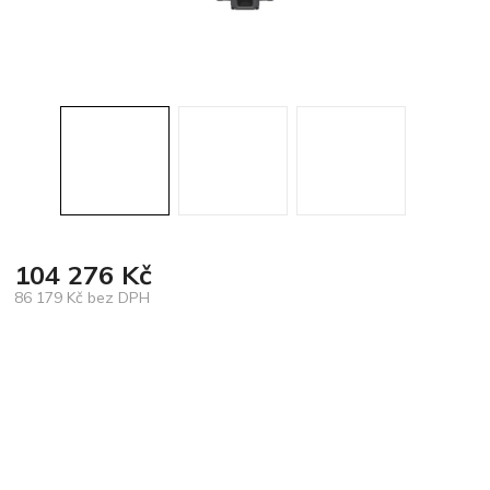
104 276 Kč
86 179 Kč bez DPH
Měrná
cena: