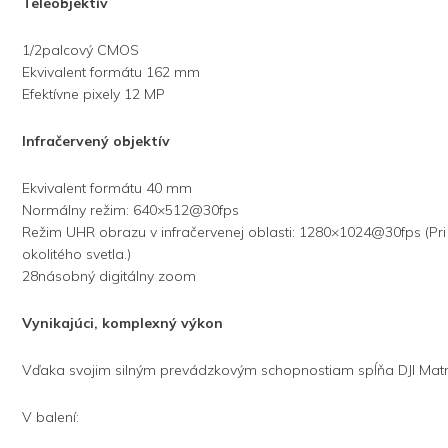
Teleobjektív
1/2palcový CMOS
Ekvivalent formátu 162 mm
Efektívne pixely 12 MP
Infračervený objektív
Ekvivalent formátu 40 mm
Normálny režim: 640×512@30fps
Režim UHR obrazu v infračervenej oblasti: 1280×1024@30fps (Pri a
okolitého svetla.)
28násobný digitálny zoom
Vynikajúci, komplexný výkon
Vďaka svojim silným prevádzkovým schopnostiam spĺňa DJI Matr
V balení: