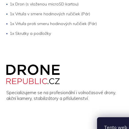
1x Dron (s vloženou microSD kartou)
1x Vrtuľa v smere hodinových ručičiek (Pár)
1x Vrtuľa proti smeru hodinových ručičiek (Pár)
1x Skrutky a podložky
Z
á
p
a
t
í
Specializujeme se na profesionální i volnočasové drony,
akční kamery, stabilizátory a příslušenství.
Tento web p