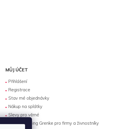
MŮJ ÚČET
Přihlášení
Registrace
Stav mé objednávky
Nákup na splátky
Slevy pro věrné
Byznys leasing Grenke pro firmy a živnostníky