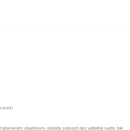
a pod.)
fračerveným objektívom, dokáže zobraziť ako viditeľné svetlo, tak