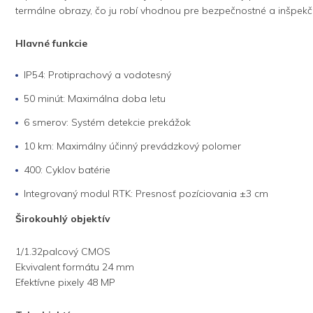
termálne obrazy, čo ju robí vhodnou pre bezpečnostné a inšpekč
Hlavné funkcie
IP54: Protiprachový a vodotesný
50 minút: Maximálna doba letu
6 smerov: Systém detekcie prekážok
10 km: Maximálny účinný prevádzkový polomer
400: Cyklov batérie
Integrovaný modul RTK: Presnosť pozíciovania ±3 cm
Širokouhlý objektív
1/1.32palcový CMOS
Ekvivalent formátu 24 mm
Efektívne pixely 48 MP