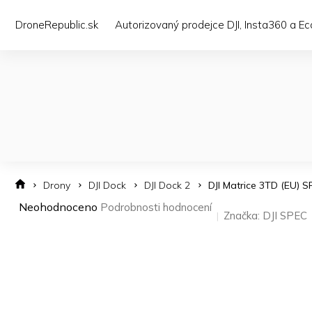
Přejít
na
DroneRepublic.sk
Autorizovaný prodejce DJI, Insta360 a E
obsah
Drony
DJI Dock
DJI Dock 2
DJI Matrice 3TD (EU) S
Průměrné
Neohodnoceno
Podrobnosti hodnocení
Značka:
DJI SPEC
hodnocení
produktu
je
0,0
z 5
hvězdiček.