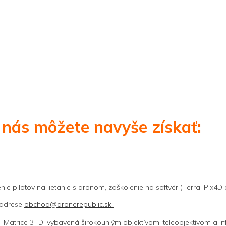
 nás môžete navyše získať:
nie pilotov na lietanie s dronom, zaškolenie na softvér (Terra, Pix4D 
 adrese
obchod@dronerepublic.sk
. Matrice 3TD, vybavená širokouhlým objektívom, teleobjektívom a in