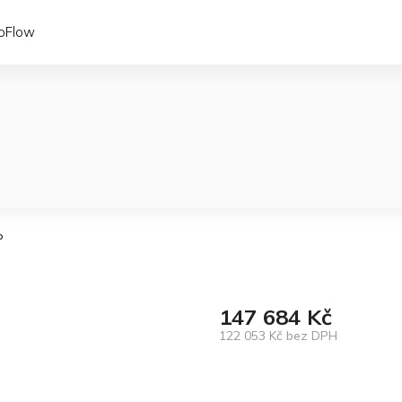
coFlow
P
147 684 Kč
122 053 Kč bez DPH
Měrná
cena: