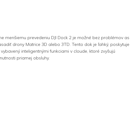
zne menšiemu prevedeniu DJI Dock 2 je možné bez problémov as
adiť drony Matrice 3D alebo 3TD. Tento dok je ľahký, poskytuje
vybavený inteligentnými funkciami v cloude, ktoré zvyšujú
z nutnosti priamej obsluhy.