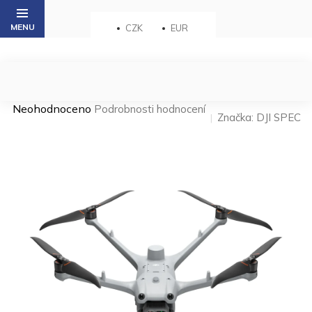
Přejít
na
CZK
EUR
obsah
Průměrné
Neohodnoceno
Podrobnosti hodnocení
Značka:
DJI SPEC
hodnocení
produktu
je
0,0
z 5
hvězdiček.