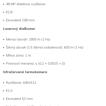
48 MP efektívne rozlíšenie
f/2.8
Ekvivalent 168 mm
Laserový diaľkomer
Merací dosah: 1800 m (1 Hz)
Šikmý dosah (1:5 šikmá vzdialenosť): 600 m (1 Hz)
Mŕtva zóna: 1 m
Presnosť merania: ± (0,2 + 0,0015 × D)
Infračervená termokamera
Rozlíšenie: 640×512
f/1.0
Ekvivalent 53 mm