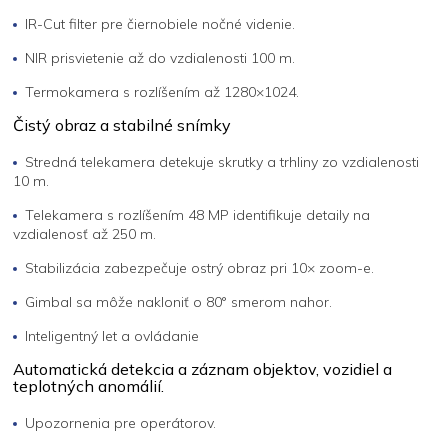
IR-Cut filter pre čiernobiele nočné videnie.
NIR prisvietenie až do vzdialenosti 100 m.
Termokamera s rozlíšením až 1280×1024.
Čistý obraz a stabilné snímky
Stredná telekamera detekuje skrutky a trhliny zo vzdialenosti
10 m.
Telekamera s rozlíšením 48 MP identifikuje detaily na
vzdialenosť až 250 m.
Stabilizácia zabezpečuje ostrý obraz pri 10× zoom-e.
Gimbal sa môže nakloniť o 80° smerom nahor.
Inteligentný let a ovládanie
Automatická detekcia a záznam objektov, vozidiel a
teplotných anomálií.
Upozornenia pre operátorov.