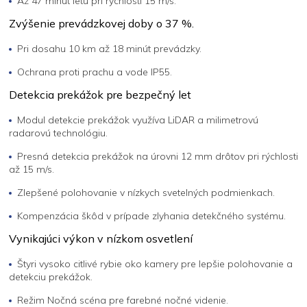
Až 47 minút letu pri rýchlosti 15 m/s.
Zvýšenie prevádzkovej doby o 37 %.
Pri dosahu 10 km až 18 minút prevádzky.
Ochrana proti prachu a vode IP55.
Detekcia prekážok pre bezpečný let
Modul detekcie prekážok využíva LiDAR a milimetrovú
radarovú technológiu.
Presná detekcia prekážok na úrovni 12 mm drôtov pri rýchlosti
až 15 m/s.
Zlepšené polohovanie v nízkych svetelných podmienkach.
Kompenzácia škôd v prípade zlyhania detekčného systému.
Vynikajúci výkon v nízkom osvetlení
Štyri vysoko citlivé rybie oko kamery pre lepšie polohovanie a
detekciu prekážok.
Režim Nočná scéna pre farebné nočné videnie.