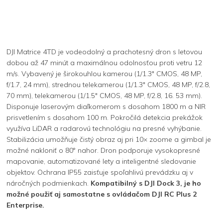
DJI Matrice 4TD je vodeodolný a prachotesný dron s letovou
dobou až 47 minút a maximálnou odolnosťou proti vetru 12
m/s. Vybavený je širokouhlou kamerou (1/1.3" CMOS, 48 MP,
f/1.7, 24 mm), strednou telekamerou (1/1.3" CMOS, 48 MP, f/2.8,
70 mm), telekamerou (1/1.5" CMOS, 48 MP, f/2.8, 16. 53 mm).
Disponuje laserovým diaľkomerom s dosahom 1800 m a NIR
prisvetlením s dosahom 100 m. Pokročilá detekcia prekážok
využíva LiDAR a radarovú technológiu na presné vyhýbanie.
Stabilizácia umožňuje čistý obraz aj pri 10× zoome a gimbal je
možné nakloniť o 80° nahor. Dron podporuje vysokopresné
mapovanie, automatizované lety a inteligentné sledovanie
objektov. Ochrana IP55 zaisťuje spoľahlivú prevádzku aj v
náročných podmienkach.
Kompatibilný s DJI Dock 3, je ho
možné použiť aj samostatne s ovládačom DJI RC Plus 2
Enterprise.