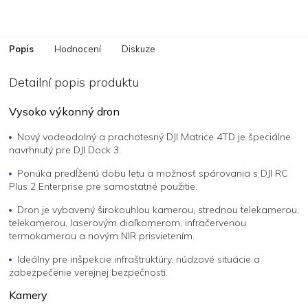
Popis
Hodnocení
Diskuze
Detailní popis produktu
Vysoko výkonný dron
Nový vodeodolný a prachotesný DJI Matrice 4TD je špeciálne
navrhnutý pre DJI Dock 3.
Ponúka predĺženú dobu letu a možnosť spárovania s DJI RC
Plus 2 Enterprise pre samostatné použitie.
Dron je vybavený širokouhlou kamerou, strednou telekamerou,
telekamerou, laserovým diaľkomerom, infračervenou
termokamerou a novým NIR prisvietením.
Ideálny pre inšpekcie infraštruktúry, núdzové situácie a
zabezpečenie verejnej bezpečnosti.
Kamery