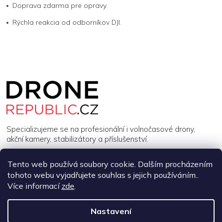
Doprava zdarma pre opravy.
Rýchla reakcia od odborníkov DJI.
Z
á
p
a
t
í
Specializujeme se na profesionální i volnočasové drony,
akční kamery, stabilizátory a příslušenství.
Tento web používá soubory cookie. Dalším procházením
INFORMACE
tohoto webu vyjadřujete souhlas s jejich používáním..
Více informací
zde
.
MŮJ ÚČET
Nastavení