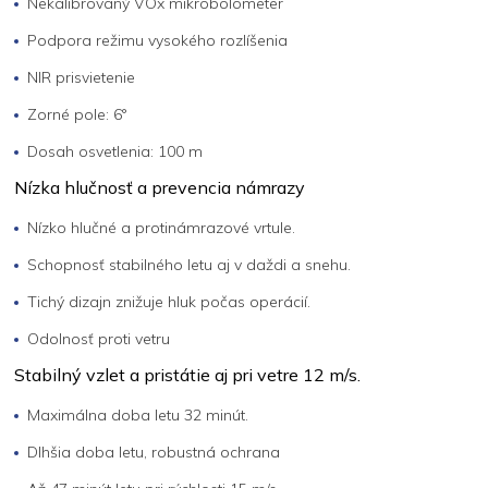
Nekalibrovaný VOx mikrobolometer
Podpora režimu vysokého rozlíšenia
NIR prisvietenie
Zorné pole: 6°
Dosah osvetlenia: 100 m
Nízka hlučnosť a prevencia námrazy
Nízko hlučné a protinámrazové vrtule.
Schopnosť stabilného letu aj v daždi a snehu.
Tichý dizajn znižuje hluk počas operácií.
Odolnosť proti vetru
Stabilný vzlet a pristátie aj pri vetre 12 m/s.
Maximálna doba letu 32 minút.
Dlhšia doba letu, robustná ochrana