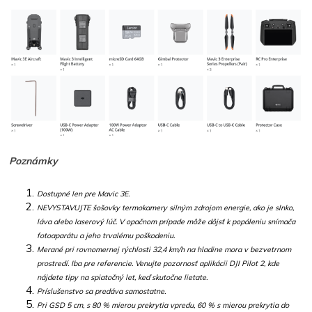
Poznámky
Dostupné len pre Mavic 3E.
NEVYSTAVUJTE šošovky termokamery silným zdrojom energie, ako je slnko,
láva alebo laserový lúč. V opačnom prípade môže dôjsť k popáleniu snímača
fotoaparátu a jeho trvalému poškodeniu.
Merané pri rovnomernej rýchlosti 32,4 km/h na hladine mora v bezvetrnom
prostredí. Iba pre referencie. Venujte pozornosť aplikácii DJI Pilot 2, kde
nájdete tipy na spiatočný let, keď skutočne lietate.
Príslušenstvo sa predáva samostatne.
Pri GSD 5 cm, s 80 % mierou prekrytia vpredu, 60 % s mierou prekrytia do