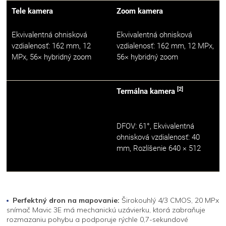
Tele kamera
Zoom kamera
Ekvivalentná ohnisková
Ekvivalentná ohnisková
vzdialenosť: 162 mm, 12
vzdialenosť: 162 mm, 12 MPx,
MPx, 56× hybridný zoom
56× hybridný zoom
[2]
Termálna kamera
DFOV: 61°, Ekvivalentná
ohnisková vzdialenosť: 40
mm, Rozlíšenie 640 × 512
Perfektný dron na mapovanie:
Širokouhlý 4/3 CMOS, 20 MPx
snímač Mavic 3E má mechanickú uzávierku, ktorá zabraňuje
rozmazaniu pohybu a podporuje rýchle 0,7-sekundové