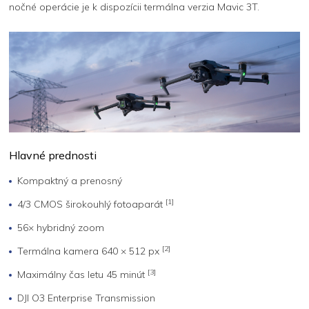
nočné operácie je k dispozícii termálna verzia Mavic 3T.
Hlavné prednosti
Kompaktný a prenosný
[1]
4/3 CMOS širokouhlý fotoaparát
56× hybridný zoom
[2]
Termálna kamera 640 × 512 px
[3]
Maximálny čas letu 45 minút
DJI O3 Enterprise Transmission