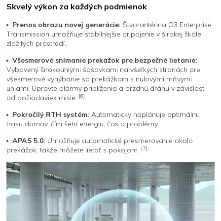
Skvelý výkon za každých podmienok
Prenos obrazu novej generácie:
Štvoranténna O3 Enterprise
Transmission umožňuje stabilnejšie pripojenie v širokej škále
zložitých prostredí.
Všesmerové snímanie prekážok pre bezpečné lietanie:
Vybavený širokouhlými šošovkami na všetkých stranách pre
všesmerové vyhýbanie sa prekážkam s nulovými mŕtvymi
uhlami. Upravte alarmy priblíženia a brzdnú dráhu v závislosti
[6]
od požiadaviek misie.
Pokročilý RTH systém:
Automaticky naplánuje optimálnu
trasu domov, čím šetrí energiu, čas a problémy.
APAS 5.0:
Umožňuje automatické presmerovanie okolo
[7]
prekážok, takže môžete lietať s pokojom.