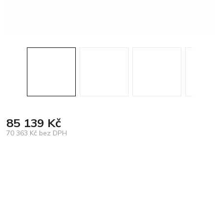
85 139 Kč
70 363 Kč bez DPH
Měrná
cena: