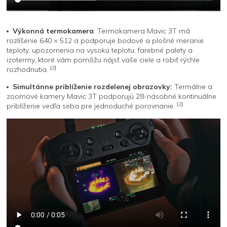
Výkonná termokamera
: Termokamera Mavic 3T má
rozlíšenie 640 × 512 a podporuje bodové a plošné meranie
teploty, upozornenia na vysokú teplotu, farebné palety a
izotermy, ktoré vám pomôžu nájsť vaše ciele a robiť rýchle
[2]
rozhodnutia.
Simultánne priblíženie rozdelenej obrazovky:
Termálne a
zoomové kamery Mavic 3T podporujú 28-násobné kontinuálne
[2]
priblíženie vedľa seba pre jednoduché porovnanie.