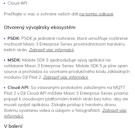
Cloud API
Prečítajte si viac o ochrane vašich dát
na tomto odkaze
.
Otvorený vývojársky ekosystém
PSDK:
PSDK je jednotné rozhranie, ktoré umožňuje rozšírenie
možností Mavic 3 Enterprise Series prostredníctvom hardvéru
tretích strán.
Zobraziť viac informácii.
MSDK:
Mobile SDK 5 zjednodušuje vývoj aplikácií na
ovládanie Mavic 3 Enterprise Series. Mobile SDK 5 je plne open
source a prichádza so vzorkami produkčného kódu základných
modulov DJI Pilot 2.
Zobraziť viac informácii.
Cloud API:
So vstavanými protokolmi založenými na MQTT
Pilot 2 v DJI Cloud API môžete Mavic 3 Enterprise Series priamo
pripojiť k cloudovým platformám tretích strán bez toho, aby ste
museli vyvíjať aplikáciu. Získajte prístup k hardvéru dronu,
živému vysielaniu videa a údajom o fotografiách.
Zobraziť viac
informácii.
V balení