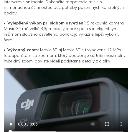
intervalové snímanie. Dokončite mapovacie misie s
mimoriadnou účinnosťou bez potreby pozemných kontrolných
bodov.
Vylepšený výkon pri slabom osvetlení:
Širokouhlá kamera
Mavic 3E má veľké 3,3μm pixely, ktoré spolu s inteligentným
režimom slabého osvetlenia ponúkajú výrazne lepší výkon v
šere.
Výkonný zoom:
Mavic 3E aj Mavic 3T sú vybavené 12 MPx
fotoaparátom so zoomom, ktorý podporuje až 56× maximálny
hybridný zoom, aby ste videli podstatné detaily z diaľky.