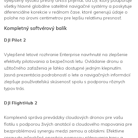
vylepšený vysoko presný GNSS prijímač od DJI, ktorý podporuje
všetky hlavné globálne satelitné navigačné systémy a poskytuje
diferenciálne korekcie v reálnom čase, ktoré generujú údaje o
polohe na úrovni centimetrov pre lepšiu relatívnu presnosť.
Kompletný softvérový balík
DJI Pilot 2
Vylepšené letové rozhranie Enterprise navrhnuté na zlepšenie
efektivity pilotovania a bezpečnosti letu. Ovládanie dronu a
užitočného zaťaženia je ľahko dostupné jedným klepnutím.
Jasná prezentácia podrobností o lete a navigačných informácií
zlepšuje používateľskú skúsenosť spolu s podporou rôznych
typov trás.
DJI FlightHub 2
Komplexná správa prevádzky cloudových dronov pre vašu
flotilu s podporou živých anotácií a cloudového mapovania pre
bezproblémovú synergiu medzi zemou a oblakmi. Efektívne
spravujte inšpekčné operácie pomocou plánovania trasy a