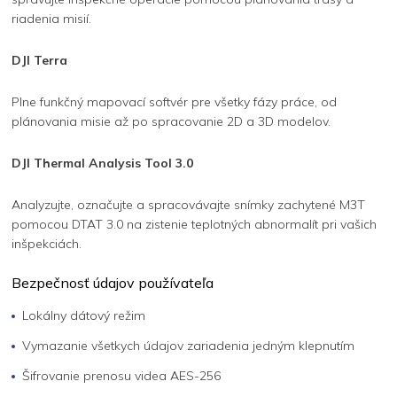
riadenia misií.
DJI Terra
Plne funkčný mapovací softvér pre všetky fázy práce, od
plánovania misie až po spracovanie 2D a 3D modelov.
DJI Thermal Analysis Tool 3.0
Analyzujte, označujte a spracovávajte snímky zachytené M3T
pomocou DTAT 3.0 na zistenie teplotných abnormalít pri vašich
inšpekciách.
Bezpečnosť údajov používateľa
Lokálny dátový režim
Vymazanie všetkych údajov zariadenia jedným klepnutím
Šifrovanie prenosu videa AES-256