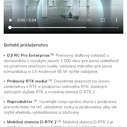
Bohaté príslušenstvo
[8]
DJI RC Pro Enterprise
: Prenosný diaľkový ovládač s
obrazovkou s vysokým jasom 1 000 nitov pre jasnú viditeľnosť
na priamom slnečnom svetle, vstavaný mikrofón pre jasnú
komunikáciu a 1,5-hodinové 65 W rýchle nabíjanie.
[4]
Prídavný RTK modul
: Dosiahnite presnosť na úrovni
centimetrov s RTK a podporou sieťového RTK, vlastných
sieťových služieb RTK a mobilnej stanice D-RTK 2.
[4]
Reproduktor
: Vysielajte svoju správu zhora s podporou
prevodu textu na reč, ukladania zvuku a opakovania, aby ste
zvýšili efektivitu vyhľadávania a záchrany.
[4]
Mobilná stanica D-RTK 2
: Mobilná stanica D-RTK 2 je