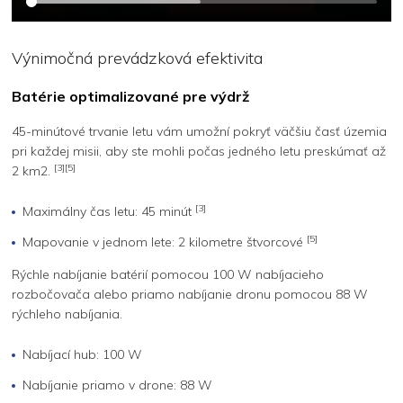
Výnimočná prevádzková efektivita
Batérie optimalizované pre výdrž
45-minútové trvanie letu vám umožní pokryť väčšiu časť územia
pri každej misii, aby ste mohli počas jedného letu preskúmať až
[3][5]
2 km2.
[3]
Maximálny čas letu: 45 minút
[5]
Mapovanie v jednom lete: 2 kilometre štvorcové
Rýchle nabíjanie batérií pomocou 100 W nabíjacieho
rozbočovača alebo priamo nabíjanie dronu pomocou 88 W
rýchleho nabíjania.
Nabíjací hub: 100 W
Nabíjanie priamo v drone: 88 W