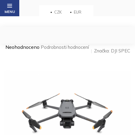
Přejít
na
CZK
EUR
obsah
Průměrné
Neohodnoceno
Podrobnosti hodnocení
Značka:
DJI SPEC
hodnocení
produktu
je
0,0
z 5
hvězdiček.