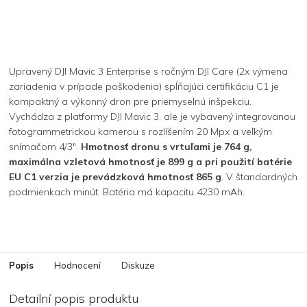
Upravený DJI Mavic 3 Enterprise s ročným DJI Care (2x výmena
zariadenia v prípade poškodenia) spĺňajúci certifikáciu C1 je
kompaktný a výkonný dron pre priemyselnú inšpekciu.
Vychádza z platformy DJI Mavic 3, ale je vybavený integrovanou
fotogrammetrickou kamerou s rozlíšením 20 Mpx a veľkým
snímačom 4/3".
Hmotnosť dronu s vrtuľami je 764 g,
maximálna vzletová hmotnosť je 899 g a pri použití batérie
EU C1 verzia je prevádzková hmotnosť 865 g
. V štandardných
podmienkach minút. Batéria má kapacitu 4230 mAh.
Popis
Hodnocení
Diskuze
Detailní popis produktu