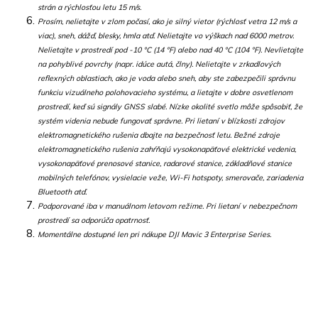
strán a rýchlosťou letu 15 m/s.
Prosím, nelietajte v zlom počasí, ako je silný vietor (rýchlosť vetra 12 m/s a
viac), sneh, dážď, blesky, hmla atď. Nelietajte vo výškach nad 6000 metrov.
Nelietajte v prostredí pod -10 °C (14 °F) alebo nad 40 °C (104 °F). Nevlietajte
na pohyblivé povrchy (napr. idúce autá, člny). Nelietajte v zrkadlových
reflexných oblastiach, ako je voda alebo sneh, aby ste zabezpečili správnu
funkciu vizuálneho polohovacieho systému, a lietajte v dobre osvetlenom
prostredí, keď sú signály GNSS slabé. Nízke okolité svetlo môže spôsobiť, že
systém videnia nebude fungovať správne. Pri lietaní v blízkosti zdrojov
elektromagnetického rušenia dbajte na bezpečnosť letu. Bežné zdroje
elektromagnetického rušenia zahŕňajú vysokonapäťové elektrické vedenia,
vysokonapäťové prenosové stanice, radarové stanice, základňové stanice
mobilných telefónov, vysielacie veže, Wi-Fi hotspoty, smerovače, zariadenia
Bluetooth atď.
Podporované iba v manuálnom letovom režime. Pri lietaní v nebezpečnom
prostredí sa odporúča opatrnosť.
Momentálne dostupné len pri nákupe DJI Mavic 3 Enterprise Series.