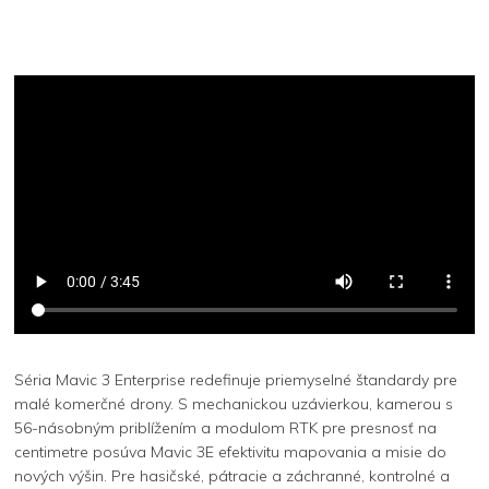
Séria Mavic 3 Enterprise redefinuje priemyselné štandardy pre
malé komerčné drony. S mechanickou uzávierkou, kamerou s
56-násobným priblížením a modulom RTK pre presnosť na
centimetre posúva Mavic 3E efektivitu mapovania a misie do
nových výšin. Pre hasičské, pátracie a záchranné, kontrolné a