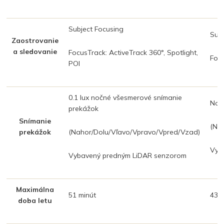
Subject Focusing
Subj
Zaostrovanie
a sledovanie
FocusTrack: ActiveTrack 360°, Spotlight,
Focu
POI
0.1 lux nočné všesmerové snímanie
Noč
prekážok
Snímanie
(Na
prekážok
(Nahor/Dolu/Vľavo/Vpravo/Vpred/Vzad)
Vyb
Vybavený predným LiDAR senzorom
Maximálna
51 minút
43 m
doba letu