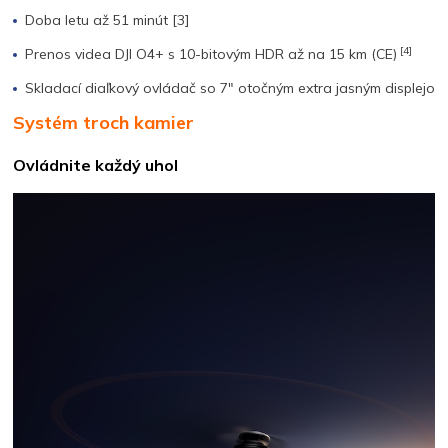
Doba letu až 51 minút [3]
[4]
Prenos videa DJI O4+ s 10-bitovým HDR až na 15 km (CE)
Skladací diaľkový ovládač so 7″ otočným extra jasným displejo
Systém troch kamier
Ovládnite každý uhol