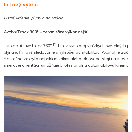
Letový výkon
Ostré videnie, plynulá navigácia
ActiveTrack 360° – teraz ešte výkonnejší
[9]
Funkcia ActiveTrack 360°
teraz vyniká aj v nízkych svetelných 
plynulé, filmové sledovanie s vylepšenou stabilitou. Akonáhle začn
čiastočne zakrytá napríklad kríkmi alebo ak osoba stojí na moste
smerovej orientácii umožňuje profesionálnu automobilovú kinemato