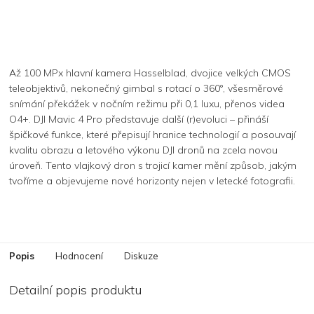
Až 100 MPx hlavní kamera Hasselblad, dvojice velkých CMOS
teleobjektivů, nekonečný gimbal s rotací o 360°, všesměrové
snímání překážek v nočním režimu při 0,1 luxu, přenos videa
O4+. DJI Mavic 4 Pro představuje další (r)evoluci – přináší
špičkové funkce, které přepisují hranice technologií a posouvají
kvalitu obrazu a letového výkonu DJI dronů na zcela novou
úroveň. Tento vlajkový dron s trojicí kamer mění způsob, jakým
tvoříme a objevujeme nové horizonty nejen v letecké fotografii.
Popis
Hodnocení
Diskuze
Detailní popis produktu