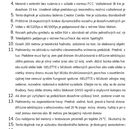
Merané v exteriéri bez rušenia a v súlade s normou FCC. Vzdialenosť 30 km je
dosahom 15 km. Uvedené údaje predstavujú maximálnu možnú vzdialenosť jednos
Tento doplnok je súčasťou balenia Creator Combo. Nie je súčasťou štandardného 
Približne 16 expozičných krokov dynamického rozsahu je dosiahnuteľných pri vi
Video v 4K/120fps a 4K/100fps je podporované iba v režime Slow-Motion.
Rozsah pohybu gimbalu sa môže líšiť v závislosti od uhlov jednotlivých osí, rýchl
Teleobjektív podporuje v režime FocusTrack iba režim Spotlight.
Dosah 200 metrov je teoretická hodnota, založená na tom, že sledovaný objekt za
Podmienky na aktiváciu nočného všesmerového snímania prekážok: Predná, zadná
lux. Podobne musí byť aj zem pod dronom štruktúrovaná a difúzne odrážajúca sve
zlého počasia, ako je silný vietor (viac ako 12 m/s), sneh, dážď, búrka aleb
ako autá alebo lode. NELEŤTE v blízkosti reflexných povrchov ako voda alebo sneh
všetky strany dronu musia byť blízko štruktúrovaných povrchov s osvetlením nad
úplnej tme nemusí systém fungovať správne. NELEŤTE v blízkosti zdrojov magneti
vedenia, rozvodne, radarové a mobilné vysielače. Dbajte na to, aby sa do zariaden
Budovy, hory alebo stromy môžu blokovať GNSS signál a ovplyvniť kompas na p
Ak dron pri vyhýbaní sa prekážkam dosiahne výškový limit, zostane visieť na tej
Podmienky na zapamätanie trasy: Predná, zadná, ľavá, pravá a horná strana dr
difúzne odrážajúca s odrazivosťou nad 20 % (napr. múry, stromy, ľudia) a pri os
nad zemou menšia ako 30 metrov pre bezpečný návrat domov.
Čas nabíjania bol meraný v testovacom prostredí pri teplote 25 °C. Skutočný čas 
Tento doplnok nie je súčasťou štandardného balenia. Je dostupný samostatne ale