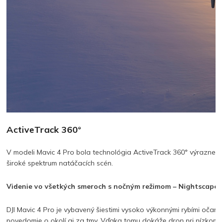
ActiveTrack 360°
V modeli Mavic 4 Pro bola technológia ActiveTrack 360° výrazne v
široké spektrum natáčacích scén.
Videnie vo všetkých smeroch s nočným režimom – Nightscape 
DJI Mavic 4 Pro je vybavený šiestimi vysoko výkonnými rybími očami 
povedomie o okolí aj za tmy. Vďaka tomu dokáže dron pri nízkom 