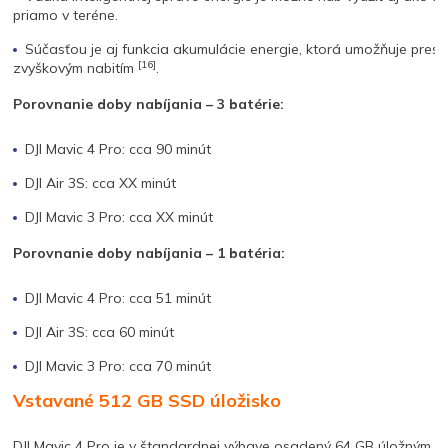
priamo v teréne.
Súčasťou je aj funkcia akumulácie energie, ktorá umožňuje presun
[16]
zvyškovým nabitím
.
Porovnanie doby nabíjania – 3 batérie:
DJI Mavic 4 Pro: cca 90 minút
DJI Air 3S: cca XX minút
DJI Mavic 3 Pro: cca XX minút
Porovnanie doby nabíjania – 1 batéria:
DJI Mavic 4 Pro: cca 51 minút
DJI Air 3S: cca 60 minút
DJI Mavic 3 Pro: cca 70 minút
Vstavané 512 GB SSD úložisko
DJI Mavic 4 Pro je v štandardnej výbave osadený 64 GB úložným