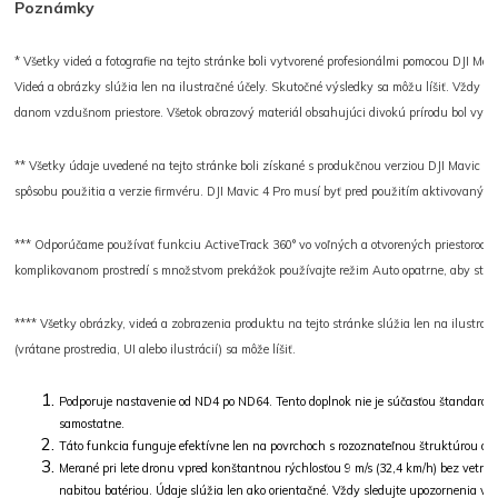
Poznámky
* Všetky videá a fotografie na tejto stránke boli vytvorené profesionálmi pomocou DJI M
Videá a obrázky slúžia len na ilustračné účely. Skutočné výsledky sa môžu líšiť. Vždy dod
danom vzdušnom priestore. Všetok obrazový materiál obsahujúci divokú prírodu bol vytvo
** Všetky údaje uvedené na tejto stránke boli získané s produkčnou verziou DJI Mavic 4 P
spôsobu použitia a verzie firmvéru. DJI Mavic 4 Pro musí byť pred použitím aktivovaný pr
*** Odporúčame používať funkciu ActiveTrack 360° vo voľných a otvorených priestoroch. 
komplikovanom prostredí s množstvom prekážok používajte režim Auto opatrne, aby ste z
**** Všetky obrázky, videá a zobrazenia produktu na tejto stránke slúžia len na ilustrač
(vrátane prostredia, UI alebo ilustrácií) sa môže líšiť.
Podporuje nastavenie od ND4 po ND64. Tento doplnok nie je súčasťou štandardné
samostatne.
Táto funkcia funguje efektívne len na povrchoch s rozoznateľnou štruktúrou a pr
Merané pri lete dronu vpred konštantnou rýchlosťou 9 m/s (32,4 km/h) bez vetra
nabitou batériou. Údaje slúžia len ako orientačné. Vždy sledujte upozornenia v ap