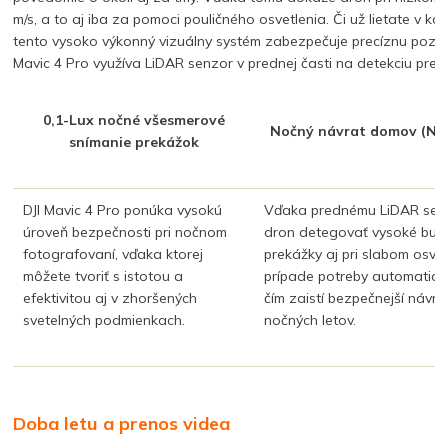
m/s, a to aj iba za pomoci pouličného osvetlenia. Či už lietate v
tento vysoko výkonný vizuálny systém zabezpečuje precíznu pozíciu
Mavic 4 Pro využíva LiDAR senzor v prednej časti na detekciu prek
0,1-Lux nočné všesmerové
Nočný návrat domov (Ni
snímanie prekážok
DJI Mavic 4 Pro ponúka vysokú
Vďaka prednému LiDAR sen
úroveň bezpečnosti pri nočnom
dron detegovať vysoké budo
fotografovaní, vďaka ktorej
prekážky aj pri slabom osvet
môžete tvoriť s istotou a
prípade potreby automaticky
efektivitou aj v zhoršených
čím zaistí bezpečnejší návr
svetelných podmienkach.
nočných letov.
Doba letu a prenos videa