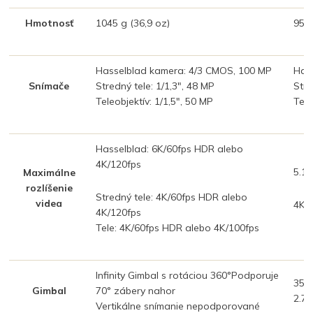
Hmotnosť
1045 g (36,9 oz)
958 
Hasselblad kamera: 4/3 CMOS, 100 MP
Has
Snímače
Stredný tele: 1/1,3", 48 MP
Stre
Teleobjektív: 1/1,5", 50 MP
Tele
Hasselblad: 6K/60fps HDR alebo
4K/120fps
5.1K
Maximálne
rozlíšenie
Stredný tele: 4K/60fps HDR alebo
videa
4K/
4K/120fps
Tele: 4K/60fps HDR alebo 4K/100fps
Infinity Gimbal s rotáciou 360°Podporuje
35°
Gimbal
70° zábery nahor
2.7K
Vertikálne snímanie nepodporované