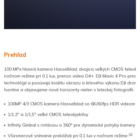
Prehľad
100 MPx hlavná kamera Hasselblad, dvojica veľkých CMOS teleobje
nočnom režime pri 0,1 lux, prenos videa O4+. DJI Mavic 4 Pro predsta
technológií a posúvajú kvalitu obrazu a letového výkonu DJI drono
tvoríme a objavujeme nové horizonty nielen v leteckej fotografii.
100MP 4/3 CMOS kamera Hasselblad so 6K/60fps HDR videom
1/1,3″ a 1/1,5″ veľké CMOS teleobjektívy
Infinity Gimbal s rotáciou o 360° pre dynamické pohyby kamery
[2]
Všesmerové snímanie prekážok pri 0,1 lux v nočnom režime