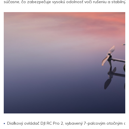
súčasne, čo zabezpečuje vysokú odolnosť voči rušeniu a stabilný
Diaľkový ovládač DJI RC Pro 2, vybavený 7-palcovým otočným dis