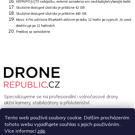
NEPRIPOJUJTE nabíjačku, externé zariadenia ani nevkladajte/vyberajte batérie 
Skutočne dostupné úložisko je približne 42 GB.
Skutočne dostupné úložisko je približne 460 GB.
Mavic 4 Pro udržiava Bluetooth aktívne po dobu 12 hodín po vypnutí, čo umožň
deaktivuje po 12 hodinách.
Predáva sa samostatne.
Z
á
p
a
t
í
Specializujeme se na profesionální i volnočasové drony,
akční kamery, stabilizátory a příslušenství.
Tento web používá soubory cookie. Dalším procházením
INFORMACE
tohoto webu vyjadřujete souhlas s jejich používáním..
Více informací
zde
.