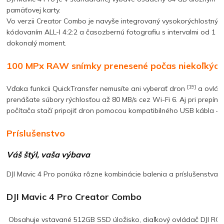
pamäťovej karty.
Vo verzii Creator Combo je navyše integrovaný vysokorýchlostný
kódovaním ALL-I 4:2:2 a časozbernú fotografiu s intervalmi od 1 s
dokonalý moment.
100 MPx RAW snímky prenesené počas niekoľkých
[19]
Vďaka funkcii QuickTransfer nemusíte ani vyberať dron
a ovláda
prenášate súbory rýchlosťou až 80 MB/s cez Wi-Fi 6.
Aj pri prepín
počítača stačí pripojiť dron pomocou kompatibilného USB kábla – 
Príslušenstvo
Váš štýl, vaša výbava
DJI Mavic 4 Pro ponúka rôzne kombinácie balenia a príslušenstva, k
DJI Mavic 4 Pro Creator Combo
Obsahuje vstavané 512GB SSD úložisko, diaľkový ovládač DJI RC P