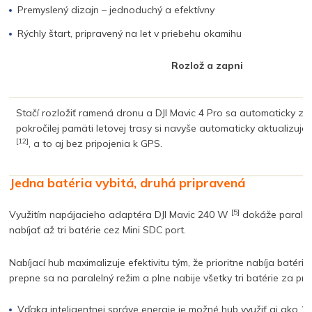
Premyslený dizajn – jednoduchý a efektívny
Rýchly štart, pripravený na let v priebehu okamihu
Rozlož a zapni
Stačí rozložiť ramená dronu a DJI Mavic 4 Pro sa automaticky z
pokročilej pamäti letovej trasy si navyše automaticky aktualizuj
[12]
, a to aj bez pripojenia k GPS.
Jedna batéria vybitá, druhá pripravená
[5]
Využitím napájacieho adaptéra DJI Mavic 240 W
dokáže paraleln
nabíjať až tri batérie cez Mini SDC port.
Nabíjací hub maximalizuje efektivitu tým, že prioritne nabíja batér
prepne sa na paralelný režim a plne nabije všetky tri batérie za pri
Vďaka inteligentnej správe energie je možné hub využiť aj ako