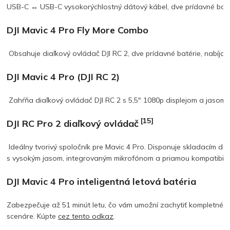
USB-C ↔ USB-C vysokorýchlostný dátový kábel, dve prídavné batéri
DJI Mavic 4 Pro Fly More Combo
Obsahuje diaľkový ovládač DJI RC 2, dve prídavné batérie, nabíjac
DJI Mavic 4 Pro (DJI RC 2)
Zahŕňa diaľkový ovládač DJI RC 2 s 5,5″ 1080p displejom a jasom 
[15]
DJI RC Pro 2 diaľkový ovládač
Ideálny tvorivý spoločník pre Mavic 4 Pro. Disponuje skladacím di
s vysokým jasom, integrovaným mikrofónom a priamou kompatibilit
DJI Mavic 4 Pro inteligentná letová batéria
Zabezpečuje až 51 minút letu, čo vám umožní zachytiť kompletné zá
scenáre.
Kúpte
cez tento odkaz
.