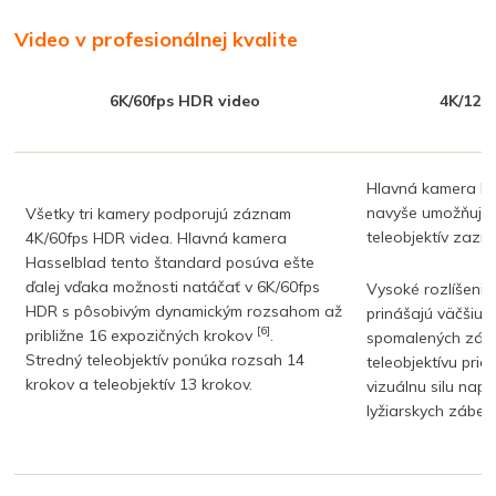
Video v profesionálnej kvalite
6K/60fps HDR video
4K/120
Hlavná kamera Has
navyše umožňujú n
Všetky tri kamery podporujú záznam
teleobjektív zaz
4K/60fps HDR videa. Hlavná kamera
Hasselblad tento štandard posúva ešte
ďalej vďaka možnosti natáčať v 6K/60fps
Vysoké rozlíšenie
HDR s pôsobivým dynamickým rozsahom až
prinášajú väčšiu t
[6]
približne 16 expozičných krokov
.
spomalených záb
Stredný teleobjektív ponúka rozsah 14
teleobjektívu pri
krokov a teleobjektív 13 krokov.
vizuálnu silu napr
lyžiarskych zábero