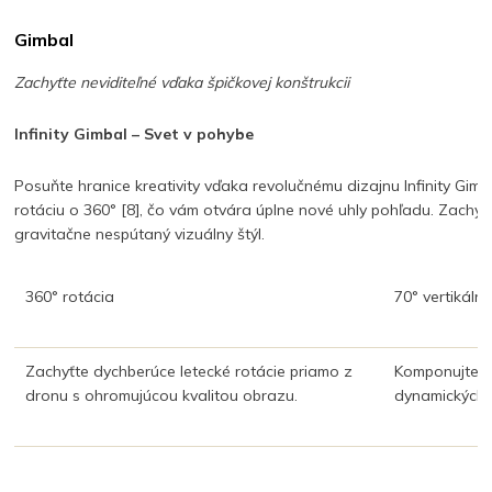
Gimbal
Zachyťte neviditeľné vďaka špičkovej konštrukcii
Infinity Gimbal – Svet v pohybe
Posuňte hranice kreativity vďaka revolučnému dizajnu Infinity Gi
rotáciu o 360° [8], čo vám otvára úplne nové uhly pohľadu. Zachy
gravitačne nespútaný vizuálny štýl.
360° rotácia
70° vertikáln
Zachyťte dychberúce letecké rotácie priamo z
Komponujte zá
dronu s ohromujúcou kvalitou obrazu.
dynamických u