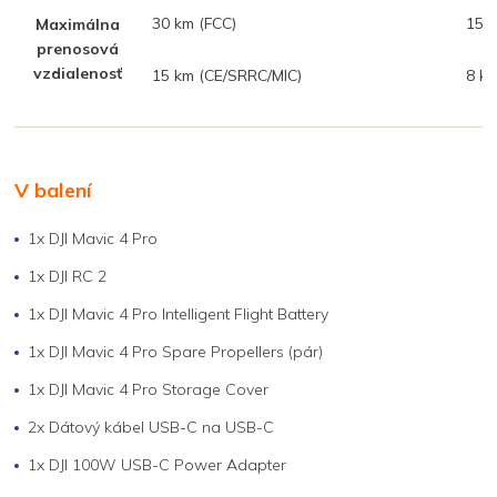
30 km (FCC)
15 k
Maximálna
prenosová
vzdialenosť
15 km (CE/SRRC/MIC)
8 k
V balení
1x DJI Mavic 4 Pro
1x DJI RC 2
1x DJI Mavic 4 Pro Intelligent Flight Battery
1x DJI Mavic 4 Pro Spare Propellers (pár)
1x DJI Mavic 4 Pro Storage Cover
2x Dátový kábel USB-C na USB-C
1x DJI 100W USB-C Power Adapter