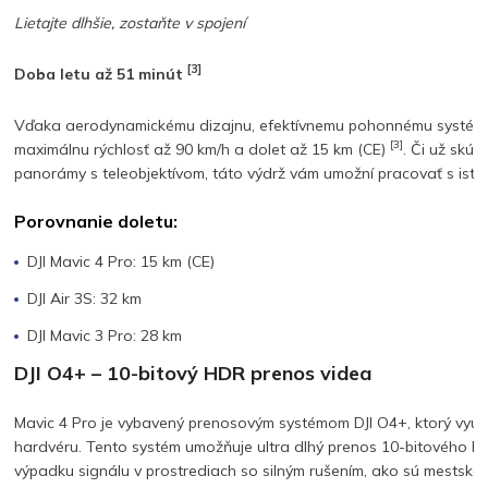
Lietajte dlhšie, zostaňte v spojení
[3]
Doba letu až 51 minút
Vďaka aerodynamickému dizajnu, efektívnemu pohonnému systému a
[3]
maximálnu rýchlosť až 90 km/h a dolet až 15 km (CE)
. Či už skúm
panorámy s teleobjektívom, táto výdrž vám umožní pracovať s isto
Porovnanie doletu:
DJI Mavic 4 Pro: 15 km (CE)
DJI Air 3S: 32 km
DJI Mavic 3 Pro: 28 km
DJI O4+ – 10-bitový HDR prenos videa
Mavic 4 Pro je vybavený prenosovým systémom DJI O4+, ktorý využív
hardvéru. Tento systém umožňuje ultra dlhý prenos 10-bitového HD
výpadku signálu v prostrediach so silným rušením, ako sú mestské 