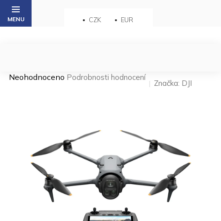
Přejít
na
CZK
EUR
obsah
Průměrné
Neohodnoceno
Podrobnosti hodnocení
Značka:
DJI
hodnocení
produktu
je
0,0
z 5
hvězdiček.