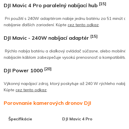
[15]
DJI Mavic 4 Pro paralelný nabíjací hub
Pri použití s 240W adaptérom nabije jednu batériu za 51 minút al
nabíjanie ďalších zariadení.
Kúpte
cez tento odkaz
.
[15]
DJI Mavic - 240W nabíjací adaptér
Rýchlo nabíja batériu a diaľkový ovládač súčasne, alebo mobilné
nabíjacím káblom zabezpečuje vysokú prenosnosť a kompatibilitu 
[20]
DJI Power 1000
Výkonný napájací zdroj, ktorý poskytuje až 240 W rýchleho nabíjani
Kúpte
cez tento odkaz
.
Porovnanie kamerových dronov DJI
Špecifikácie
DJI Mavic 4 Pro