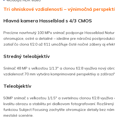
Tri ohniskové vzdialenosti – výnimočná perspektí
Hlavná kamera Hasselblad s 4/3 CMOS
Precízne navrhnutý 100 MPx snímač podporuje Hasselblad Natural 
ohromujúce, ostré a detailné – ideálne pre náročnú postprodukci
zatiaľ čo clona f/2.0 až f/11 umožňuje čisté nočné zábery aj efektn
Stredný teleobjektív
Snímač 48 MP s veľkosťou 1/1.3″ a clonou f/2.8 využíva nový obra
vzdialenosť 70 mm vytvára komprimované perspektívy a zdôrazňuje
Teleobjektív
50MP snímač s veľkosťou 1/1.5″ a svetelnou clonou f/2.8 využíva o
kvalitu obrazu a stabilitu pri diaľkovom fotografovaní. Rozšírený d
funkciou Subject Focusing zachytíte ohromujúce detaily bez náma
mestské scenérie.