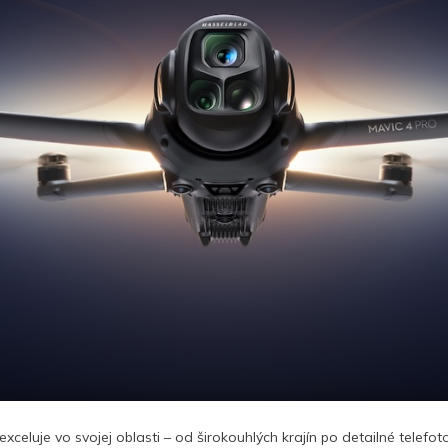
xceluje vo svojej oblasti – od širokouhlých krajín po detailné telefo