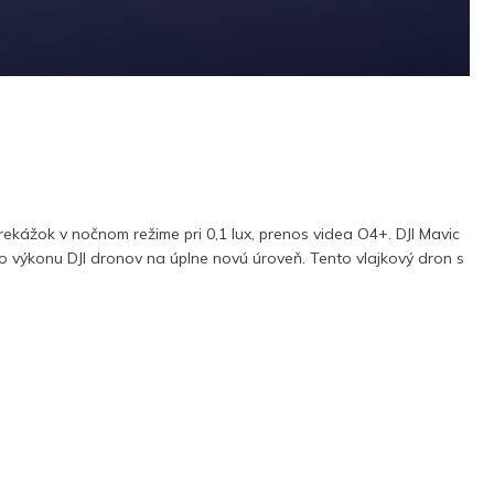
ekážok v nočnom režime pri 0,1 lux, prenos videa O4+. DJI Mavic
ého výkonu DJI dronov na úplne novú úroveň. Tento vlajkový dron s