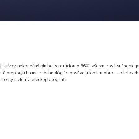
ktívov, nekonečný gimbal s rotáciou o 360°, všesmerové snímanie pr
ktoré prepisujú hranice technológií a posúvajú kvalitu obrazu a letov
onty nielen v leteckej fotografii.