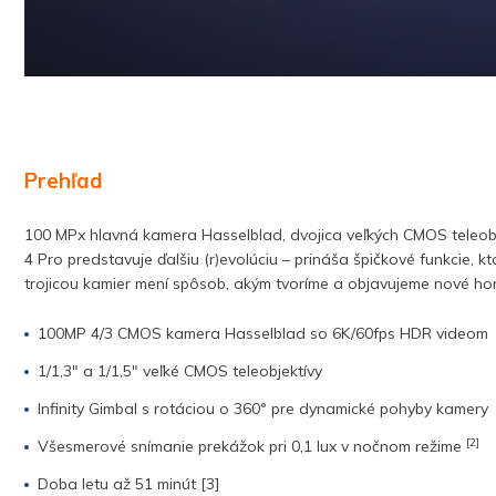
Prehľad
100 MPx hlavná kamera Hasselblad, dvojica veľkých CMOS teleobje
4 Pro predstavuje ďalšiu (r)evolúciu – prináša špičkové funkcie, 
trojicou kamier mení spôsob, akým tvoríme a objavujeme nové horiz
100MP 4/3 CMOS kamera Hasselblad so 6K/60fps HDR videom
1/1,3″ a 1/1,5″ veľké CMOS teleobjektívy
Infinity Gimbal s rotáciou o 360° pre dynamické pohyby kamery
[2]
Všesmerové snímanie prekážok pri 0,1 lux v nočnom režime
Doba letu až 51 minút [3]