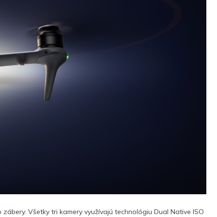
to zábery. Všetky tri kamery využívajú technológiu Dual Native ISO