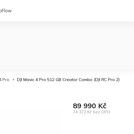
coFlow
4 Pro
DJI Mavic 4 Pro 512 GB Creator Combo (DJI RC Pro 2)
89 990 Kč
74 372 Kč bez DPH
Měrná
cena: