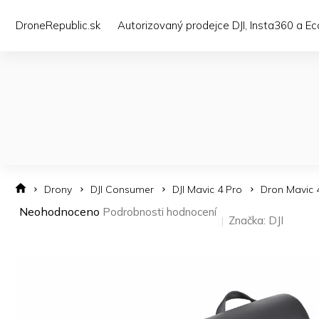
Přejít
na
DroneRepublic.sk
Autorizovaný prodejce DJI, Insta360 a E
obsah
Drony
DJI Consumer
DJI Mavic 4 Pro
Dron Mavic 
Průměrné
Neohodnoceno
Podrobnosti hodnocení
Značka:
DJI
hodnocení
produktu
je
0,0
z 5
hvězdiček.