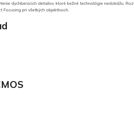
hytenie dychberúcich detailov, ktoré bežné technológie nedokážu. Rozv
Focusing pri všetkých objektívoch.
ad
 CMOS