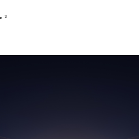
[5]
om