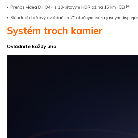
[4]
Prenos videa DJI O4+ s 10-bitovým HDR až na 15 km (CE)
Skladací diaľkový ovládač so 7″ otočným extra jasným displej
Systém troch kamier
Ovládnite každý uhol