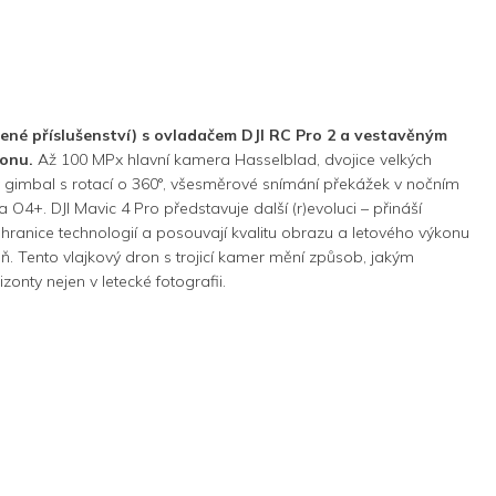
ené příslušenství) s ovladačem DJI RC Pro 2 a vestavěným
ronu.
Až 100 MPx hlavní kamera Hasselblad, dvojice velkých
 gimbal s rotací o 360°, všesměrové snímání překážek v nočním
a O4+. DJI Mavic 4 Pro představuje další (r)evoluci – přináší
í hranice technologií a posouvají kvalitu obrazu a letového výkonu
ň. Tento vlajkový dron s trojicí kamer mění způsob, jakým
onty nejen v letecké fotografii.