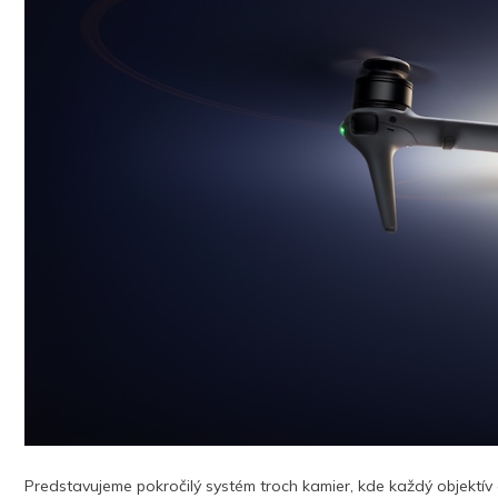
Predstavujeme pokročilý systém troch kamier, kde každý objektív e