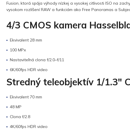
Fusion, ktorá spája výhody nízkej a vysokej citlivosti ISO na zac
vysokom rozlíšení RAW a funkciám ako Free Panoramas a Subject 
4/3 CMOS kamera Hasselbl
Ekvivalent 28 mm
100 MPx
Nastaviteľná clona f/2.0–f/11
6K/60fps HDR video
Stredný teleobjektív 1/1.3″
Ekvivalent 70 mm
48 MP
Clona f/2.8
4K/60fps HDR video