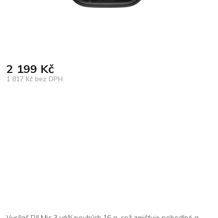
2 199 Kč
1 817 Kč bez DPH
Měrná
cena:
Vysílač DJI Mic 3 váží pouhých 16 g, což zajišťuje pohodlné a