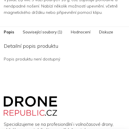
nenápadné nošení. Nabízí několik možností upevnění, včetně
magnetického držáku nebo připevnění pomocí klipu.
Popis
Související soubory (1)
Hodnocení
Diskuze
Detailní popis produktu
Popis produktu není dostupný
Z
á
p
a
t
í
Specializujeme se na profesionální i volnočasové drony,