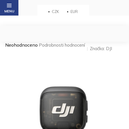
Přejít
na
CZK
EUR
obsah
Průměrné
Neohodnoceno
Podrobnosti hodnocení
Značka:
DJI
hodnocení
produktu
je
0,0
z 5
hvězdiček.