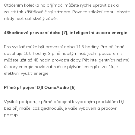
Otáčením kolečka na přijímači můžete rychle upravit zisk a
zajistit tak křišťálově čistý záznam. Povolte záložní stopu, abyste
nikdy neztratili skvělý záběr.
48hodinová provozní doba [7], inteligentní úspora energie
Pro vysílač může být provozní doba 11,5 hodiny. Pro přijímač
dosahuje 10,5 hodiny. S plně nabitým nabíjecím pouzdrem si
můžete užít až 48 hodin provozní doby. Pět inteligentních režimů
úspory energie navíc zabraňuje plýtvání energií a zajišťuje
efektivní využití energie.
Přímé připojení DJI OsmoAudio [6]
Vysílač podporuje přímé připojení k vybraným produktům DJI
bez přijímače, což zjednodušuje vaše vybavení a pracovní
postup.