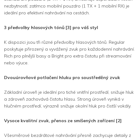
nezbytností, zatímco mobilní pouzdro (1 TX + 1 mobilní RX) je
ideální pro efektivní nahrávání na cestách.
3 předvolby hlasových tónů [3] pro váš styl
K dispozici jsou tři různé předvolby hlasových tónů. Regular
poskytuje přirozený a vyvážený zvuk pro každodenní nahrávání.
Rich pro plnější basy a Bright pro extra čistotu při streamování
nebo výuce.
Dvouúrovňové potlačení hluku pro soustředěný zvuk
Základní úroveň je ideální pro tiché vnitřní prostředí, snižuje hluk
a zároveň zachovává čistotu hlasu. Strong úroveň vyniká v
hlučném prostředí, výrazně snižuje okolní hluk pro čistší vokály.
Vysoce kvalitní zvuk, přenos ze smíšených zařízení [2]
Všesměrové bezdrátové nahrávání přesně zachycuje detaily z