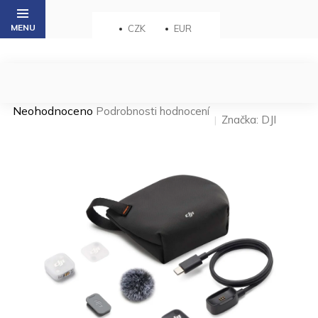
Přejít
na
CZK
EUR
obsah
Průměrné
Neohodnoceno
Podrobnosti hodnocení
Značka:
DJI
hodnocení
produktu
je
0,0
z 5
hvězdiček.