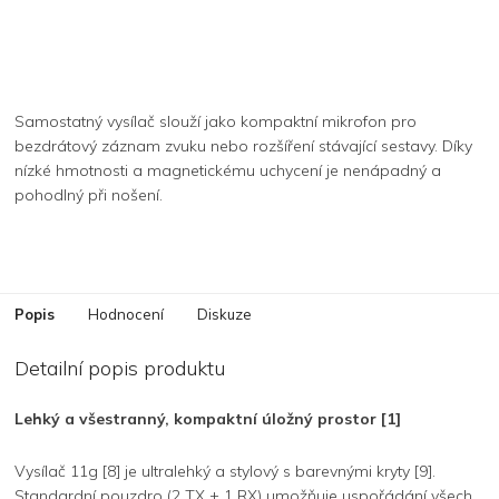
Samostatný vysílač slouží jako kompaktní mikrofon pro
bezdrátový záznam zvuku nebo rozšíření stávající sestavy. Díky
nízké hmotnosti a magnetickému uchycení je nenápadný a
pohodlný při nošení.
Popis
Hodnocení
Diskuze
Detailní popis produktu
Lehký a všestranný, kompaktní úložný prostor [1]
Vysílač 11g [8] je ultralehký a stylový s barevnými kryty [9].
Standardní pouzdro (2 TX + 1 RX) umožňuje uspořádání všech