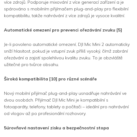
více zdrojů. Podporuje mixování z více generací zařízení a je
spárováno s mobilním přijímačem plug-and-play pro flexibilní
kompatibilitu, takže nahrávání z více zdrojů je vysoce kvalitní.
Automatické omezení pro prevenci ořezávání zvuku [5]
Je-li povoleno automatické omezení, DJI Mic Mini 2 automaticky
sníží hlasitost, pokud je vstupní zvuk příliš vysoký, čímž zabrání
ořezávání a zajistí spolehlivou kvalitu zvuku. To je obzvláště
užitečné pro tvůrce obsahu.
Široká kompatibilita [10] pro různé scénáře
Nový mobilní přijímač plug-and-play usnadňuje nahrávání ve
dvou osobách. Přijímač DJI Mic Mini je kompatibilní s
fotoaparáty, telefony, tablety a počítači – ideální pro nahrávání
od vlogov až po profesionální rozhovory.
5úrovňové nastavení zisku a bezpečnostní stopa