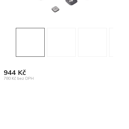
944 Kč
780 Kč bez DPH
Měrná
cena: