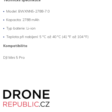
Model: BWXNN5-2788-7.0
Kapacita: 2788 mAh
Typ baterie: Li-ion
Teplota při nabíjení: 5 °C až 40 °C (41 °F až 104 °F)
Kompatibilita
DJI Mini 5 Pro
Z
á
p
a
t