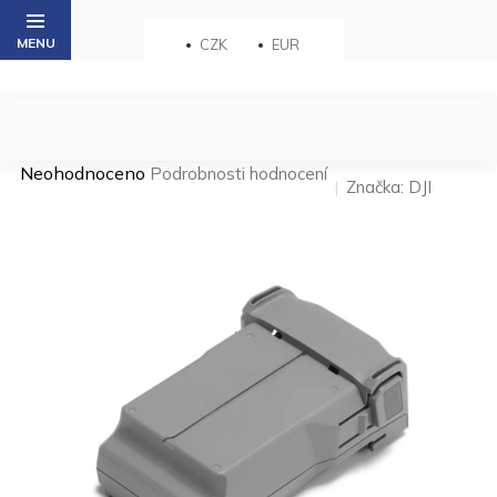
Přejít
na
CZK
EUR
obsah
Průměrné
Neohodnoceno
Podrobnosti hodnocení
Značka:
DJI
hodnocení
produktu
je
0,0
z 5
hvězdiček.