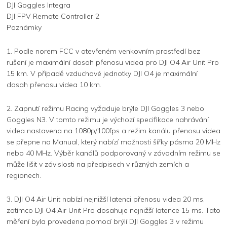
DJI Goggles Integra
DJI FPV Remote Controller 2
Poznámky
1. Podle norem FCC v otevřeném venkovním prostředí bez
rušení je maximální dosah přenosu videa pro DJI O4 Air Unit Pro
15 km. V případě vzduchové jednotky DJI O4 je maximální
dosah přenosu videa 10 km.
2. Zapnutí režimu Racing vyžaduje brýle DJI Goggles 3 nebo
Goggles N3. V tomto režimu je výchozí specifikace nahrávání
videa nastavena na 1080p/100fps a režim kanálu přenosu videa
se přepne na Manual, který nabízí možnosti šířky pásma 20 MHz
nebo 40 MHz. Výběr kanálů podporovaný v závodním režimu se
může lišit v závislosti na předpisech v různých zemích a
regionech.
3. DJI O4 Air Unit nabízí nejnižší latenci přenosu videa 20 ms,
zatímco DJI O4 Air Unit Pro dosahuje nejnižší latence 15 ms. Tato
měření byla provedena pomocí brýlí DJI Goggles 3 v režimu