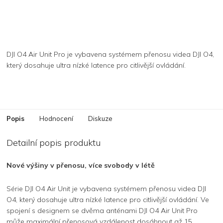
DJI O4 Air Unit Pro je vybavena systémem přenosu videa DJI O4,
který dosahuje ultra nízké latence pro citlivější ovládání.
Popis
Hodnocení
Diskuze
Detailní popis produktu
Nové výšiny v přenosu, více svobody v létě
Série DJI O4 Air Unit je vybavena systémem přenosu videa DJI
O4, který dosahuje ultra nízké latence pro citlivější ovládání. Ve
spojení s designem se dvěma anténami DJI O4 Air Unit Pro
může maximální přenosová vzdálenost dosáhnout až 15