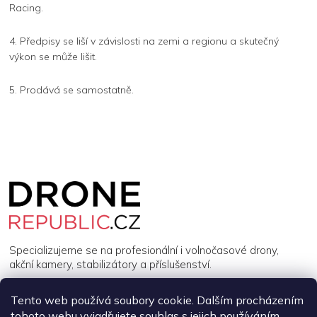
Racing.
4. Předpisy se liší v závislosti na zemi a regionu a skutečný
výkon se může lišit.
5. Prodává se samostatně.
Z
á
p
a
t
í
Specializujeme se na profesionální i volnočasové drony,
akční kamery, stabilizátory a příslušenství.
Tento web používá soubory cookie. Dalším procházením
INFORMACE
tohoto webu vyjadřujete souhlas s jejich používáním..