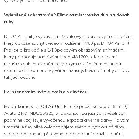
vysokorychlostní cestu oblohou.
Vylepšené zobrazování: Filmová mistrovská díla na dosah
ruky
DJI O4 Air Unit je vybavena 1/2palcovým obrazovým snímačem,
který dokáže zachytit video v rozlišení 4K/60fps. DJI O4 Air Unit
Pro jde o krok dále s 1/1,3palcovým obrazovým snímačem,
který podporuje nahrávání videa 4K/120fps. K dosažení
ultraširokoúhlého záběru s vysokým rozlišením není nutná
externí akční kamera. Vytváření úžasných vizuálů nebylo nikdy
tak jednoduché.
I v intenzivním světle tvořte s důvěrou
Modul kamery DJI O4 Air Unit Pro lze použít se sadou filtrů DJI
Avata 2 ND (ND8/16/32). [5] Dokonce i za jasných světelných
podmínek zajišťuje vyváženou expozici a věrné barvy. To vám
umožňuje flexibilně ovládat příjem světla a rychlost závěrky,
snadno dosáhnout přirozeného rozmazání pohybu a učinit