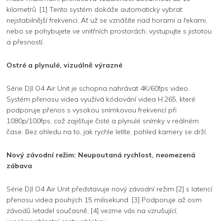
kilometrů. [1] Tento systém dokáže automaticky vybrat
nejstabilnější frekvenci. Ať už se vznášíte nad horami a řekami,
nebo se pohybujete ve vnitřních prostorách, vystupujte s jistotou
a přesností.
Ostré a plynulé, vizuálně výrazné
Série DJI O4 Air Unit je schopna nahrávat 4K/60fps video.
Systém přenosu videa využívá kódování videa H.265, které
podporuje přenos s vysokou snímkovou frekvencí při
1080p/100fps, což zajišťuje čisté a plynulé snímky v reálném
čase. Bez ohledu na to, jak rychle letíte, pohled kamery se drží.
Nový závodní režim: Neupoutaná rychlost, neomezená
zábava
Série DJI O4 Air Unit představuje nový závodní režim [2] s latencí
přenosu videa pouhých 15 milisekund. [3] Podporuje až osm
závodů letadel současně, [4] vezme vás na vzrušující,