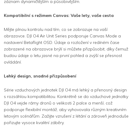
záznam dynamičtějším a působivějším.
Kompatibilní s režimem Canvas: Vaše lety, vaše cesta
Mějte plnou kontrolu nad tím, co se zobrazuje na vaší
obrazovce. DJI O4 Air Unit Series podporuje Canvas Mode a
nastavení Betaflight OSD. Údaje a rozložení v reálném čase
zobrazené na obrazovce brýlí si můžete přizpůsobit, díky čemuž
budou údaje o letu jasné na první pohled a zvýší se přesnost
ovládání.
Lehký design, snadné přizpůsobení
Série vzduchových jednotek DJI O4 má lehký a přenosný design
s rozsáhlou kompatibilitou. Konkrétně se do vzduchové jednotky
DJI O4 vejde rámy dronů o velikosti 2 palce a menší, což
podporuje flexibilní montáž, aby vyhovovala různým kreativním
letovým scénářům. Zažijte vzrušení z létání a zároveň jednoduše
pořizujte vysoce kvalitní záběry.