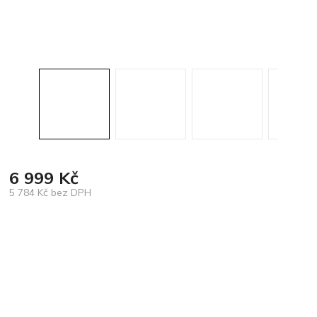
6 999 Kč
5 784 Kč bez DPH
Měrná
cena: