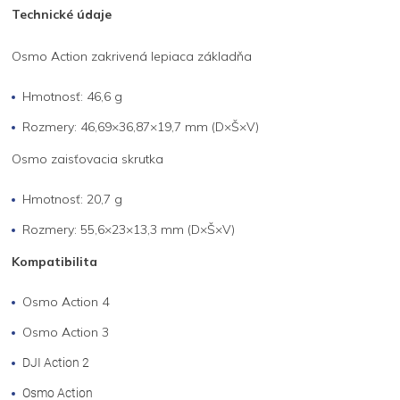
Technické údaje
Osmo Action zakrivená lepiaca základňa
Hmotnosť: 46,6 g
Rozmery: 46,69×36,87×19,7 mm (D×Š×V)
Osmo zaisťovacia skrutka
Hmotnosť: 20,7 g
Rozmery: 55,6×23×13,3 mm (D×Š×V)
Kompatibilita
Osmo Action 4
Osmo Action 3
DJI Action 2
Osmo Action