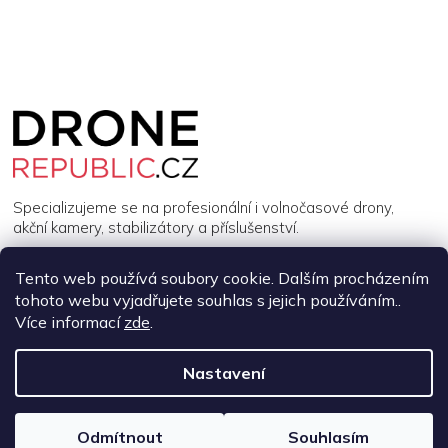
Z
á
p
a
t
í
Specializujeme se na profesionální i volnočasové drony,
akční kamery, stabilizátory a příslušenství.
Tento web používá soubory cookie. Dalším procházením
INFORMACE
tohoto webu vyjadřujete souhlas s jejich používáním..
Více informací
zde
.
MŮJ ÚČET
Nastavení
Copyright 2026
DroneRepublic.cz
. Všechna práva vyhrazena.
Upravit nastavení cookies
Odmítnout
Souhlasím