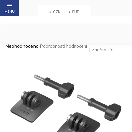
Přejít
na
CZK
EUR
obsah
Průměrné
Neohodnoceno
Podrobnosti hodnocení
Značka:
DJI
hodnocení
produktu
je
0,0
z 5
hvězdiček.