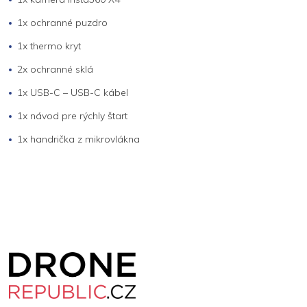
1x ochranné puzdro
1x thermo kryt
2x ochranné sklá
1x USB-C – USB-C kábel
1x návod pre rýchly štart
1x handrička z mikrovlákna
Z
á
p
a
t