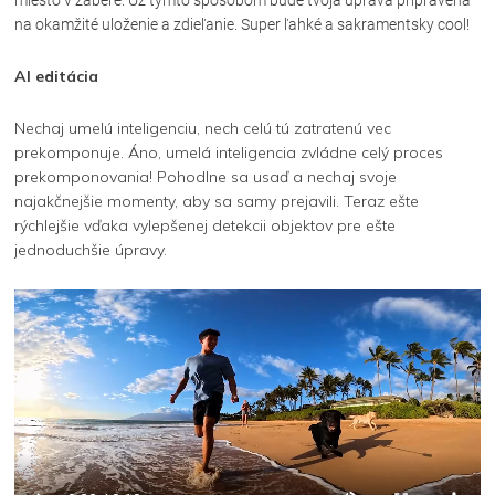
miesto v zábere. Už týmto spôsobom bude tvoja úprava pripravená
na okamžité uloženie a zdieľanie. Super ľahké a sakramentsky cool!
AI editácia
Nechaj umelú inteligenciu, nech celú tú zatratenú vec
prekomponuje. Áno, umelá inteligencia zvládne celý proces
prekomponovania! Pohodlne sa usaď a nechaj svoje
najakčnejšie momenty, aby sa samy prejavili. Teraz ešte
rýchlejšie vďaka vylepšenej detekcii objektov pre ešte
jednoduchšie úpravy.