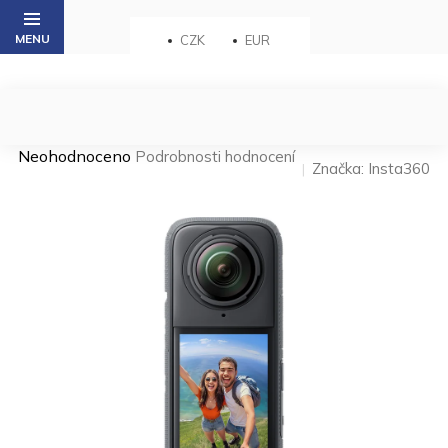
Přejít
na
CZK
EUR
obsah
Průměrné
Neohodnoceno
Podrobnosti hodnocení
Značka:
Insta360
hodnocení
produktu
je
0,0
z 5
hvězdiček.