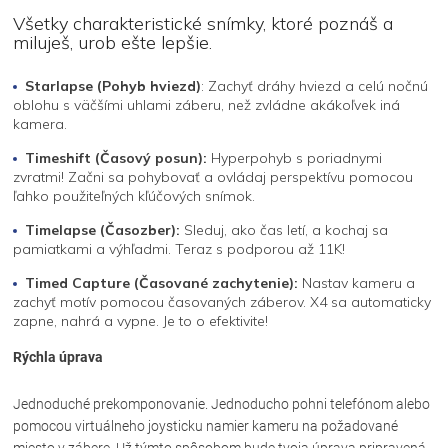
Všetky charakteristické snímky, ktoré poznáš a
miluješ, urob ešte lepšie.
Starlapse (Pohyb hviezd)
: Zachyť dráhy hviezd a celú nočnú
oblohu s väčšími uhlami záberu, než zvládne akákoľvek iná
kamera.
Timeshift (Časový posun):
Hyperpohyb s poriadnymi
zvratmi! Začni sa pohybovať a ovládaj perspektívu pomocou
ľahko použiteľných kľúčových snímok.
Timelapse (Časozber):
Sleduj, ako čas letí, a kochaj sa
pamiatkami a výhľadmi. Teraz s podporou až 11K!
Timed Capture (Časované zachytenie):
Nastav kameru a
zachyť motív pomocou časovaných záberov. X4 sa automaticky
zapne, nahrá a vypne. Je to o efektivite!
Rýchla úprava
Jednoduché prekomponovanie. Jednoducho pohni telefónom alebo
pomocou virtuálneho joysticku namier kameru na požadované