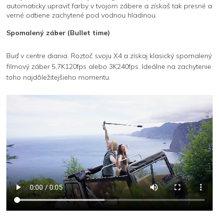
automaticky upraviť farby v tvojom zábere a získaš tak presné a
verné odtiene zachytené pod vodnou hladinou.
Spomalený záber (Bullet time)
Buď v centre diania. Roztoč svoju X4 a získaj klasický spomalený
filmový záber 5,7K120fps alebo 3K240fps. Ideálne na zachytenie
toho najdôležitejšieho momentu.