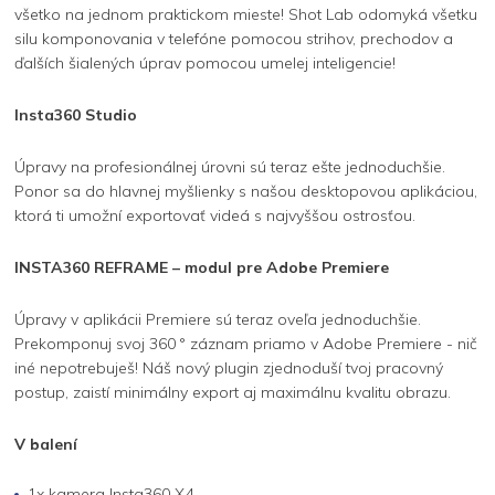
všetko na jednom praktickom mieste! Shot Lab odomyká všetku
silu komponovania v telefóne pomocou strihov, prechodov a
ďalších šialených úprav pomocou umelej inteligencie!
Insta360 Studio
Úpravy na profesionálnej úrovni sú teraz ešte jednoduchšie.
Ponor sa do hlavnej myšlienky s našou desktopovou aplikáciou,
ktorá ti umožní exportovať videá s najvyššou ostrosťou.
INSTA360 REFRAME – modul pre Adobe Premiere
Úpravy v aplikácii Premiere sú teraz oveľa jednoduchšie.
Prekomponuj svoj 360 ° záznam priamo v Adobe Premiere - nič
iné nepotrebuješ! Náš nový plugin zjednoduší tvoj pracovný
postup, zaistí minimálny export aj maximálnu kvalitu obrazu.
V balení
1x kamera Insta360 X4