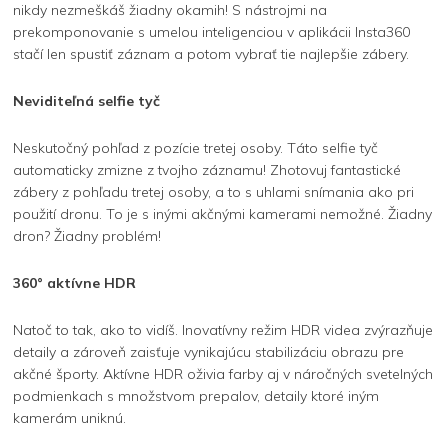
nikdy nezmeškáš žiadny okamih! S nástrojmi na
prekomponovanie s umelou inteligenciou v aplikácii Insta360
stačí len spustiť záznam a potom vybrať tie najlepšie zábery.
Neviditeľná selfie tyč
Neskutočný pohľad z pozície tretej osoby. Táto selfie tyč
automaticky zmizne z tvojho záznamu! Zhotovuj fantastické
zábery z pohľadu tretej osoby, a to s uhlami snímania ako pri
použití dronu. To je s inými akčnými kamerami nemožné. Žiadny
dron? Žiadny problém!
360° aktívne HDR
Natoč to tak, ako to vidíš. Inovatívny režim HDR videa zvýrazňuje
detaily a zároveň zaisťuje vynikajúcu stabilizáciu obrazu pre
akčné športy. Aktívne HDR oživia farby aj v náročných svetelných
podmienkach s množstvom prepalov, detaily ktoré iným
kamerám uniknú.