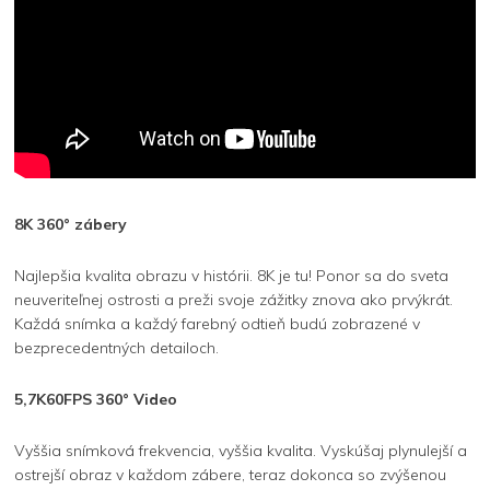
8K 360° zábery
Najlepšia kvalita obrazu v histórii. 8K je tu! Ponor sa do sveta
neuveriteľnej ostrosti a preži svoje zážitky znova ako prvýkrát.
Každá snímka a každý farebný odtieň budú zobrazené v
bezprecedentných detailoch.
5,7K60FPS 360° Video
Vyššia snímková frekvencia, vyššia kvalita. Vyskúšaj plynulejší a
ostrejší obraz v každom zábere, teraz dokonca so zvýšenou