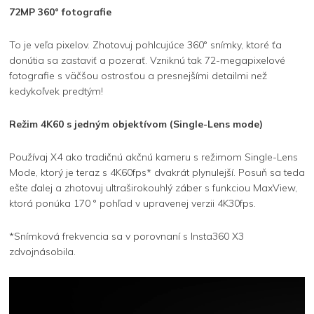
72MP 360° fotografie
To je veľa pixelov. Zhotovuj pohlcujúce 360° snímky, ktoré ťa
donútia sa zastaviť a pozerať. Vzniknú tak 72-megapixelové
fotografie s väčšou ostrosťou a presnejšími detailmi než
kedykoľvek predtým!
Režim 4K60 s jedným objektívom (Single-Lens mode)
Používaj X4 ako tradičnú akčnú kameru s režimom Single-Lens
Mode, ktorý je teraz s 4K60fps* dvakrát plynulejší. Posuň sa teda
ešte ďalej a zhotovuj ultraširokouhlý záber s funkciou MaxView,
ktorá ponúka 170 ° pohľad v upravenej verzii 4K30fps.
*Snímková frekvencia sa v porovnaní s Insta360 X3
zdvojnásobila.