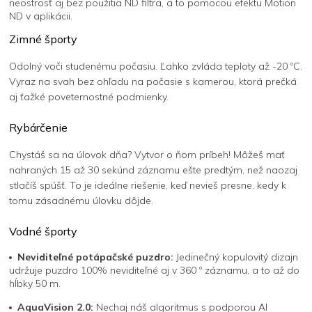
neostrosť aj bez použitia ND filtra, a to pomocou efektu Motion
ND v aplikácii.
Zimné športy
Odolný voči studenému počasiu. Ľahko zvláda teploty až -20 ºC.
Vyraz na svah bez ohľadu na počasie s kamerou, ktorá prečká
aj ťažké poveternostné podmienky.
Rybárčenie
Chystáš sa na úlovok dňa? Vytvor o ňom príbeh! Môžeš mať
nahraných 15 až 30 sekúnd záznamu ešte predtým, než naozaj
stlačíš spúšť. To je ideálne riešenie, keď nevieš presne, kedy k
tomu zásadnému úlovku dôjde.
Vodné športy
Neviditeľné potápačské puzdro:
Jedinečný kopulovitý dizajn
udržuje puzdro 100% neviditeľné aj v 360 º záznamu, a to až do
hĺbky 50 m.
AquaVision 2.0:
Nechaj náš algoritmus s podporou AI