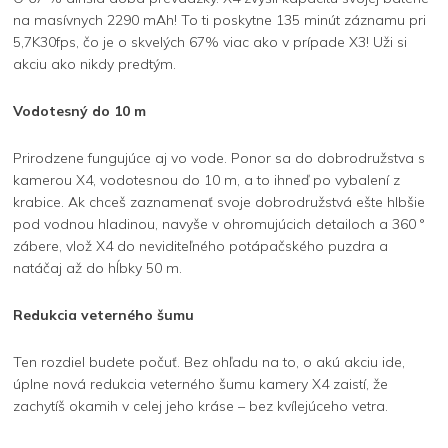
na masívnych 2290 mAh! To ti poskytne 135 minút záznamu pri
5,7K30fps, čo je o skvelých 67% viac ako v prípade X3! Uži si
akciu ako nikdy predtým.
Vodotesný do 10 m
Prirodzene fungujúce aj vo vode. Ponor sa do dobrodružstva s
kamerou X4, vodotesnou do 10 m, a to ihneď po vybalení z
krabice. Ak chceš zaznamenať svoje dobrodružstvá ešte hlbšie
pod vodnou hladinou, navyše v ohromujúcich detailoch a 360 °
zábere, vlož X4 do neviditeľného potápačského puzdra a
natáčaj až do hĺbky 50 m.
Redukcia veterného šumu
Ten rozdiel budete počuť. Bez ohľadu na to, o akú akciu ide,
úplne nová redukcia veterného šumu kamery X4 zaistí, že
zachytíš okamih v celej jeho kráse – bez kvílejúceho vetra.