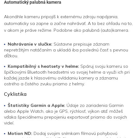
Automatický palubná kamera
Akonáhle kameru pripojíš k externému zdroju napájania,
automaticky sa zapne a začne nahrávať. A to bez ohľadu na to,
v akom je práve režime. Podobne ako palubná (auto)kamera.
Nahrávanie v slučke:
Sústavne prepisuje záznam
nepretržitým natáčaním a ukladá iba poslednú časť s pevnou
dĺžkou.
Kompatibilný s heatsety v helme:
Spáruj svoju kameru so
špičkovými Bluetooth headsetmi vo svojej helme a využi ich pri
každej jazde k hlasovému ovládaniu kamery a záznamu
ostrého a čistého zvuku priamo z helmy.
Cyklistika
Štatistiky Garmin a Apple:
Údaje zo zariadenia Garmin
alebo Apple Watch, ako je GPS, rýchlosť, výkon atď. môžeš
vďaka špeciálnemu prepojeniu exportovať priamo do svojich
videí.
Motion ND:
Dodaj svojim snímkam filmovú pohybovú