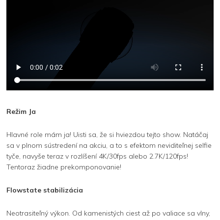
Režim Ja
Hlavné role mám ja! Uisti sa, že si hviezdou tejto show. Natáčaj
sa v plnom sústredení na akciu, a to s efektom neviditeľnej selfie
tyče, navyše teraz v rozlíšení 4K/30fps alebo 2.7K/120fps!
Tentoraz žiadne prekomponovanie!
Flowstate stabilizácia
Neotrasiteľný výkon. Od kamenistých ciest až po valiace sa vlny,