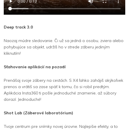
Deep track 3.0
Naozaj múdre sledovanie. Či už sa jedná o osobu, zviera alebo
pohybujúce sa objekt, udržíš ho v strede záberu jediným
kliknutím!
Sťahovanie aplikácií na pozadí
Prenášaj svoje zábery na cestách. S X4 ľahko zahájiš akýkoľvek
prenos a vrátiš sa zase späť k tomu, čo si robil predtým.
Aplikácia Insta360 ti pošle jednoduché znamenie, až súbory
dorazí. Jednoduché!
Shot Lab (Záberové laboratórium)
Tvoje centrum pre snímky novej úrovne. Najlepšie efekty, a to