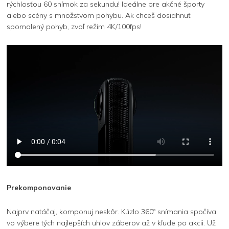
rýchlosťou 60 snímok za sekundu! Ideálne pre akčné športy
alebo scény s množstvom pohybu. Ak chceš dosiahnuť
spomalený pohyb, zvoľ režim 4K/100fps!
Prekomponovanie
Najprv natáčaj, komponuj neskôr. Kúzlo 360º snímania spočíva
vo výbere tých najlepších uhlov záberov až v kľude po akcii. Už