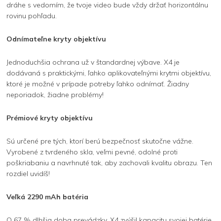
dráhe s vedomím, že tvoje video bude vždy držať horizontálnu
rovinu pohľadu.
Odnímateľne kryty objektívu
Jednoduchšia ochrana už v štandardnej výbave. X4 je
dodávaná s praktickými, ľahko aplikovateľnými krytmi objektívu,
ktoré je možné v prípade potreby ľahko odnímať. Žiadny
neporiadok, žiadne problémy!
Prémiové kryty objektívu
Sú určené pre tých, ktorí berú bezpečnosť skutočne vážne.
Vyrobené z tvrdeného skla, veľmi pevné, odolné proti
poškriabaniu a navrhnuté tak, aby zachovali kvalitu obrazu. Ten
rozdiel uvidíš!
Veľká 2290 mAh batéria
O 67 % dlhšia doba prevádzky. X4 zvýšil kapacitu svojej batérie