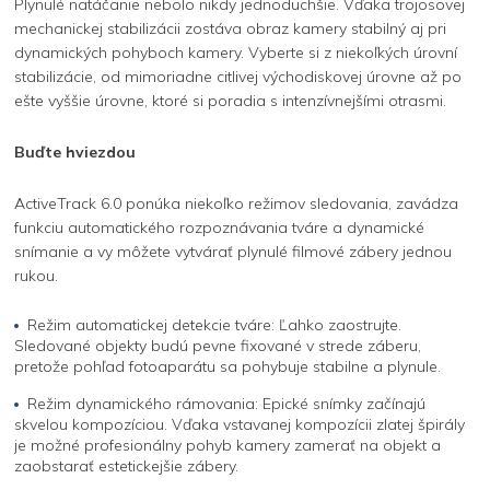
Plynulé natáčanie nebolo nikdy jednoduchšie. Vďaka trojosovej
mechanickej stabilizácii zostáva obraz kamery stabilný aj pri
dynamických pohyboch kamery. Vyberte si z niekoľkých úrovní
stabilizácie, od mimoriadne citlivej východiskovej úrovne až po
ešte vyššie úrovne, ktoré si poradia s intenzívnejšími otrasmi.
Buďte hviezdou
ActiveTrack 6.0 ponúka niekoľko režimov sledovania, zavádza
funkciu automatického rozpoznávania tváre a dynamické
snímanie a vy môžete vytvárať plynulé filmové zábery jednou
rukou.
Režim automatickej detekcie tváre: Ľahko zaostrujte.
Sledované objekty budú pevne fixované v strede záberu,
pretože pohľad fotoaparátu sa pohybuje stabilne a plynule.
Režim dynamického rámovania: Epické snímky začínajú
skvelou kompozíciou. Vďaka vstavanej kompozícii zlatej špirály
je možné profesionálny pohyb kamery zamerať na objekt a
zaobstarať estetickejšie zábery.