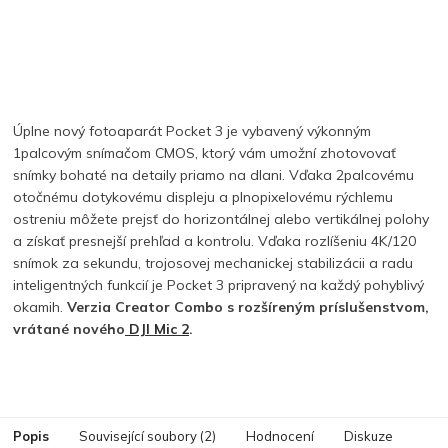
Úplne nový fotoaparát Pocket 3 je vybavený výkonným
1palcovým snímačom CMOS, ktorý vám umožní zhotovovať
snímky bohaté na detaily priamo na dlani. Vďaka 2palcovému
otočnému dotykovému displeju a plnopixelovému rýchlemu
ostreniu môžete prejsť do horizontálnej alebo vertikálnej polohy
a získať presnejší prehľad a kontrolu. Vďaka rozlíšeniu 4K/120
snímok
za sekundu, trojosovej mechanickej stabilizácii a radu
inteligentných funkcií je Pocket 3 pripravený na každý pohyblivý
okamih.
Verzia Creator Combo s rozšíreným príslušenstvom,
vrátané nového
DJI Mic 2
.
Popis
Související soubory (2)
Hodnocení
Diskuze