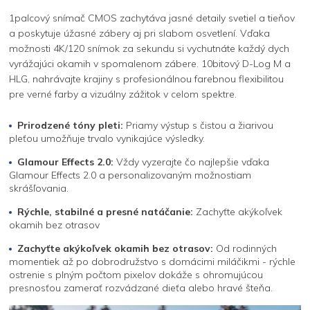
1palcový snímač CMOS zachytáva jasné detaily svetiel a tieňov
a poskytuje úžasné zábery aj pri slabom osvetlení. Vďaka
možnosti 4K/120 snímok za sekundu si vychutnáte každý dych
vyrážajúci okamih v spomalenom zábere. 10bitový D-Log M a
HLG, nahrávajte krajiny s profesionálnou farebnou flexibilitou
pre verné farby a vizuálny zážitok v celom spektre.
Prirodzené tóny pleti:
Priamy výstup s čistou a žiarivou
pleťou umožňuje trvalo vynikajúce výsledky.
Glamour Effects 2.0:
Vždy vyzerajte čo najlepšie vďaka
Glamour Effects 2.0 a personalizovaným možnostiam
skrášľovania.
Rýchle, stabilné a presné natáčanie:
Zachyťte akýkoľvek
okamih bez otrasov
Zachyťte akýkoľvek okamih bez otrasov:
Od rodinných
momentiek až po dobrodružstvo s domácimi miláčikmi - rýchle
ostrenie s plným počtom pixelov dokáže s ohromujúcou
presnosťou zamerať rozvádzané dieťa alebo hravé šteňa.