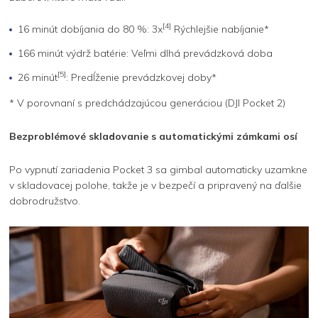
[4]
16 minút dobíjania do 80 %: 3x
Rýchlejšie nabíjanie*
166 minút výdrž batérie: Veľmi dlhá prevádzková doba
[5]
26 minút
: Predĺženie prevádzkovej doby*
* V porovnaní s predchádzajúcou generáciou (DJI Pocket 2)
Bezproblémové skladovanie s automatickými zámkami osí
Po vypnutí zariadenia Pocket 3 sa gimbal automaticky uzamkne
v skladovacej polohe, takže je v bezpečí a pripravený na ďalšie
dobrodružstvo.