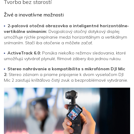
Tvorba bez starostí
Živé a inovatívne možnosti
2-palcová otočná obrazovka a inteligentné horizontálne-
vertikálne snímanim:
Dvojpalcový otočný dotykový displej
umožňuje rýchle prepínanie medzi horizontálnym a vertikálnym
snímaním. Stačí iba otočenie a môžete začať.
ActiveTrack 6.0:
Ponúka niekoľko režimov sledovania, ktoré
umožňujú vytvárať plynulé, filmové zábery iba jednou rukou.
Stereo nahrávanie a kompatibilita s mikrofónom DJI Mic
2:
Stereo záznam a priame pripojenie k dvom vysielačom DJI
Mic 2 zaisťujú krištáľovo čistý zvuk a bezproblémové vytváranie.