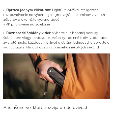
Úprava jedným kliknutím:
LightCut využíva inteligentné
rozpoznávanie na výber najzaujímavejších okamihov z vašich
záberov a okamžite vytvára videá
v 4K pripravené na zdieľanie.
Rôznorodé šablóny videí:
Vyberte si z bohatej ponuky
šablón pre vlogy, cestovanie, večierky, rodinné aktivity, domáce
zvieratá, jedlo, každodenný život a ďalšie. Jednoducho upravte a
vychutnajte si filmový obsah v priebehu niekoľkých sekúnd.
Príslušenstvo, ktoré rozvíja predstavivosť