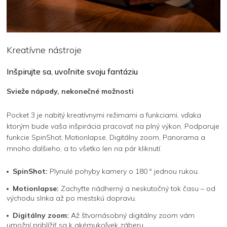
Kreatívne nástroje
Inšpirujte sa, uvoľnite svoju fantáziu
Svieže nápady, nekonečné možnosti
Pocket 3 je nabitý kreatívnymi režimami a funkciami, vďaka
ktorým bude vaša inšpirácia pracovať na plný výkon. Podporuje
funkcie SpinShot, Motionlapse, Digitálny zoom, Panorama a
mnoho ďalšieho, a to všetko len na pár kliknutí.
SpinShot:
Plynulé pohyby kamery o 180 ° jednou rukou.
Motionlapse:
Zachyťte nádherný a neskutočný tok času – od
východu slnka až po mestskú dopravu.
Digitálny zoom:
Až štvornásobný digitálny zoom vám
umožní priblížiť sa k akémukoľvek záberu.