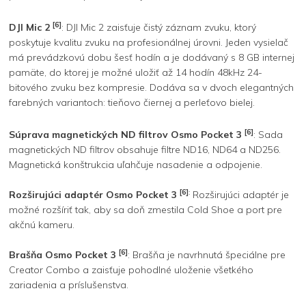
[6]
DJI Mic 2
: DJI Mic 2 zaisťuje čistý záznam zvuku, ktorý
poskytuje kvalitu zvuku na profesionálnej úrovni. Jeden vysielač
má prevádzkovú dobu šesť hodín a je dodávaný s 8 GB internej
pamäte, do ktorej je možné uložiť až 14 hodín 48kHz 24-
bitového zvuku bez kompresie. Dodáva sa v dvoch elegantných
farebných variantoch: tieňovo čiernej a perleťovo bielej.
[6]
Súprava magnetických ND filtrov Osmo Pocket 3
: Sada
magnetických ND filtrov obsahuje filtre ND16, ND64 a ND256.
Magnetická konštrukcia uľahčuje nasadenie a odpojenie.
[6]
:
Rozširujúci adaptér Osmo Pocket 3
Rozširujúci adaptér je
možné rozšíriť tak, aby sa doň zmestila Cold Shoe a port pre
akčnú kameru.
[6]
Brašňa Osmo Pocket 3
: Brašňa je navrhnutá špeciálne pre
Creator Combo a zaisťuje pohodlné uloženie všetkého
zariadenia a príslušenstva.