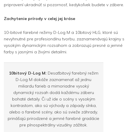
pripravení ukradnúť si pozornosť, kedykoľvek budete v zábere.
Zachytenie prírody v celej jej kráse
10-bitové farebné režimy D-Log M a 10bitový HLG, ktoré sú
nevyhnutné pre profesionálnu tvorbu, zaznamenávajú krajiny s
vysokým dynamickým rozsahom a zobrazujú presné a jemné
farby s jasnými a živými detailmi.
10bitový D-Log M:
Desaťbitový farebný režim
D-Log M dokáže zaznamenať až jednu
miliardu farieb a mimoriadne vysoký
dynamický rozsah dodá každému záberu
bohaté detaily. Či už ide o scény s vysokým
kontrastom, ako sú východy a západy slnka,
alebo o farebné scény, ako sú svieže záhrady,
prinášajú prirodzené a jemné farebné gradácie
pre plnospektrálny vizuálny zážitok.