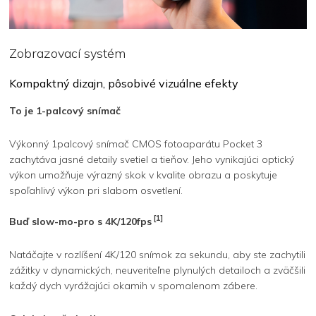
Zobrazovací systém
Kompaktný dizajn, pôsobivé vizuálne efekty
To je 1-palcový snímač
Výkonný 1palcový snímač CMOS fotoaparátu Pocket 3
zachytáva jasné detaily svetiel a tieňov. Jeho vynikajúci optický
výkon umožňuje výrazný skok v kvalite obrazu a poskytuje
spoľahlivý výkon pri slabom osvetlení.
[1]
Buď slow-mo-pro s 4K/120fps
Natáčajte v rozlíšení 4K/120 snímok za sekundu, aby ste zachytili
zážitky v dynamických, neuveriteľne plynulých detailoch a zväčšili
každý dych vyrážajúci okamih v spomalenom zábere.