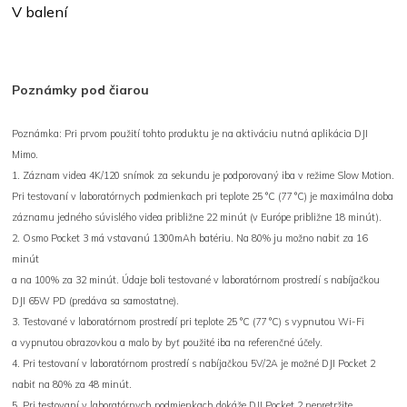
V balení
Poznámky pod čiarou
Poznámka: Pri prvom použití tohto produktu je na aktiváciu nutná aplikácia DJI
Mimo.
1. Záznam videa 4K/120 snímok za sekundu je podporovaný iba v režime Slow Motion.
Pri testovaní v laboratórnych podmienkach pri teplote 25 °C (77 °C) je maximálna doba
záznamu jedného súvislého videa približne 22 minút (v Európe približne 18 minút).
2. Osmo Pocket 3 má vstavanú 1300mAh batériu. Na 80% ju možno nabiť za 16
minút
a na 100% za 32 minút. Údaje boli testované v laboratórnom prostredí s nabíjačkou
DJI 65W PD (predáva sa samostatne).
3. Testované v laboratórnom prostredí pri teplote 25 °C (77 °C) s vypnutou Wi-Fi
a vypnutou obrazovkou a malo by byť použité iba na referenčné účely.
4. Pri testovaní v laboratórnom prostredí s nabíjačkou 5V/2A je možné DJI Pocket 2
nabiť na 80% za 48 minút.
5. Pri testovaní v laboratórnych podmienkach dokáže DJI Pocket 2 nepretržite