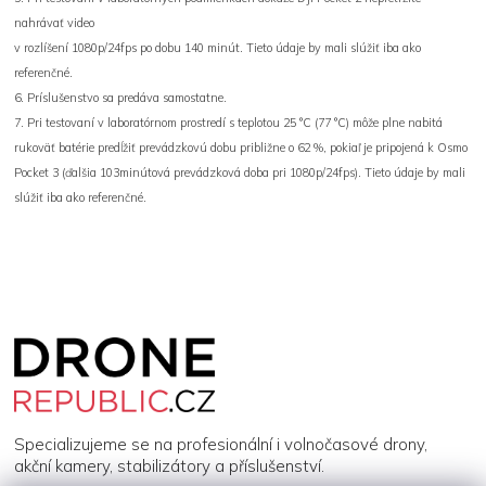
nahrávať video
v rozlíšení 1080p/24fps po dobu 140 minút. Tieto údaje by mali slúžiť iba ako
referenčné.
6. Príslušenstvo sa predáva samostatne.
7. Pri testovaní v laboratórnom prostredí s teplotou 25 °C (77 °C) môže plne nabitá
rukoväť batérie predĺžiť prevádzkovú dobu približne o 62 %, pokiaľ je pripojená k Osmo
Pocket 3 (ďalšia 103minútová prevádzková doba pri 1080p/24fps). Tieto údaje by mali
slúžiť iba ako referenčné.
Z
á
p
a
t
í
Specializujeme se na profesionální i volnočasové drony,
akční kamery, stabilizátory a příslušenství.