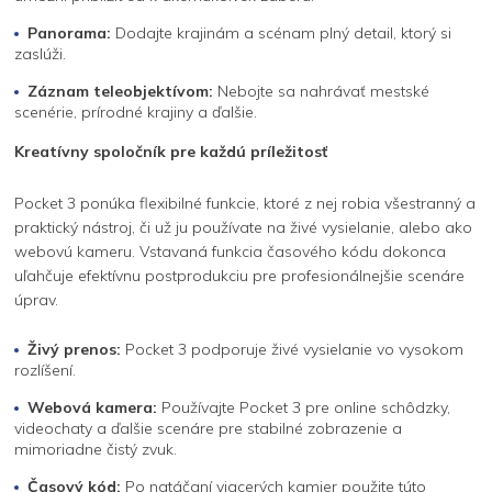
Panorama:
Dodajte krajinám a scénam plný detail, ktorý si
zaslúži.
Záznam teleobjektívom:
Nebojte sa nahrávať mestské
scenérie, prírodné krajiny a ďalšie.
Kreatívny spoločník pre každú príležitosť
Pocket 3 ponúka flexibilné funkcie, ktoré z nej robia všestranný a
praktický nástroj, či už ju používate na živé vysielanie, alebo ako
webovú kameru. Vstavaná funkcia časového kódu dokonca
uľahčuje efektívnu postprodukciu pre profesionálnejšie scenáre
úprav.
Živý prenos:
Pocket 3 podporuje živé vysielanie vo vysokom
rozlíšení.
Webová kamera:
Používajte Pocket 3 pre online schôdzky,
videochaty a ďalšie scenáre pre stabilné zobrazenie a
mimoriadne čistý zvuk.
Časový kód:
Po natáčaní viacerých kamier použite túto