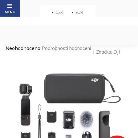
Přejít
na
CZK
EUR
obsah
Průměrné
Neohodnoceno
Podrobnosti hodnocení
Značka:
DJI
hodnocení
produktu
je
0,0
z 5
hvězdiček.