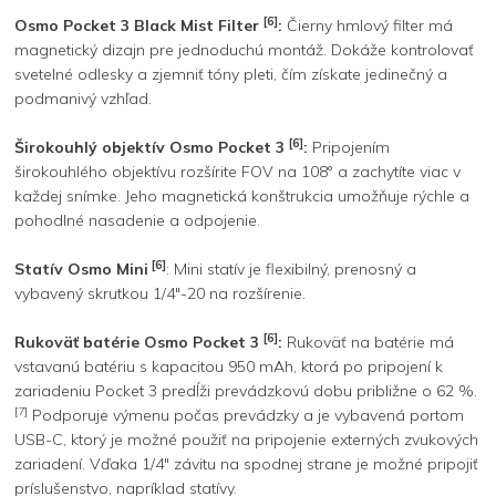
[6]
Osmo Pocket 3 Black Mist Filter
:
Čierny hmlový filter má
magnetický dizajn pre jednoduchú montáž. Dokáže kontrolovať
svetelné odlesky a zjemniť tóny pleti, čím získate jedinečný a
podmanivý vzhľad.
[6]
Širokouhlý objektív Osmo Pocket 3
:
Pripojením
širokouhlého objektívu rozšírite FOV na 108° a zachytíte viac v
každej snímke. Jeho magnetická konštrukcia umožňuje rýchle a
pohodlné nasadenie a odpojenie.
[6]
Statív Osmo Mini
: Mini statív je flexibilný, prenosný a
vybavený skrutkou 1/4″-20 na rozšírenie.
[6]
Rukoväť batérie Osmo Pocket 3
:
Rukoväť na batérie má
vstavanú batériu s kapacitou 950 mAh, ktorá po pripojení k
zariadeniu Pocket 3 predĺži prevádzkovú dobu približne o 62 %.
[7]
Podporuje výmenu počas prevádzky a je vybavená portom
USB-C, ktorý je možné použiť na pripojenie externých zvukových
zariadení. Vďaka 1/4″ závitu na spodnej strane je možné pripojiť
príslušenstvo, napríklad statívy.