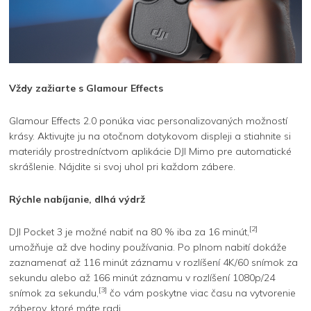
Vždy zažiarte s Glamour Effects
Glamour Effects 2.0 ponúka viac personalizovaných možností
krásy. Aktivujte ju na otočnom dotykovom displeji a stiahnite si
materiály prostredníctvom aplikácie DJI Mimo pre automatické
skrášlenie. Nájdite si svoj uhol pri každom zábere.
Rýchle nabíjanie, dlhá výdrž
[2]
DJI Pocket 3 je možné nabiť na 80 % iba za 16 minút,
umožňuje až dve hodiny používania. Po plnom nabití dokáže
zaznamenať až 116 minút záznamu v rozlíšení 4K/60 snímok za
sekundu alebo až 166 minút záznamu v rozlíšení 1080p/24
[3]
snímok za sekundu,
čo vám poskytne viac času na vytvorenie
záberov, ktoré máte radi.