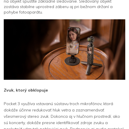
na objekt spustíte základné sledovanie. Sledovaný objekt
zostáva stabilne uprostred záberu aj pri bežnom držaní a
pohybe fotoaparátu.
Zvuk, ktorý obklopuje
Pocket 3 využíva vstavanú sústavu troch mikrofónov, ktorá
dokáže účinne redukovať hluk vetra a zaznamenávať
všesmerový stereo zvuk. Dokonca aj v hlučnom prostredí, ako
sú koncerty, dokáže presne identifikovať zdroje zvuku a
poskytnúť vám tak pohlcujúci zvuk. Podporuje aj audio protokol