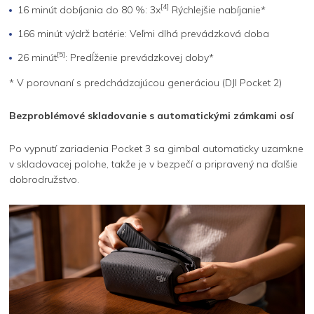
[4]
16 minút dobíjania do 80 %: 3x
Rýchlejšie nabíjanie*
166 minút výdrž batérie: Veľmi dlhá prevádzková doba
[5]
26 minút
: Predĺženie prevádzkovej doby*
* V porovnaní s predchádzajúcou generáciou (DJI Pocket 2)
Bezproblémové skladovanie s automatickými zámkami osí
Po vypnutí zariadenia Pocket 3 sa gimbal automaticky uzamkne
v skladovacej polohe, takže je v bezpečí a pripravený na ďalšie
dobrodružstvo.