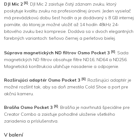
[6]
DJI Mic 2
: DJI Mic 2 zaisťuje čistý záznam zvuku, ktorý
poskytuje kvalitu zvuku na profesionálnej úrovni. Jeden vysielač
má prevádzkovú dobu šesť hodín a je dodávaný s 8 GB internej
pamäte, do ktorej je možné uložiť až 14 hodín 48kHz 24-
bitového zvuku bez kompresie. Dodáva sa v dvoch elegantných
farebných variantoch: tieňovo čiernej a perleťovo bielej.
[6]
Súprava magnetických ND filtrov Osmo Pocket 3
: Sada
magnetických ND filtrov obsahuje filtre ND16, ND64 a ND256.
Magnetická konštrukcia uľahčuje nasadenie a odpojenie.
[6]
:
Rozširujúci adaptér Osmo Pocket 3
Rozširujúci adaptér je
možné rozšíriť tak, aby sa doň zmestila Cold Shoe a port pre
akčnú kameru.
[6]
Brašňa Osmo Pocket 3
: Brašňa je navrhnutá špeciálne pre
Creator Combo a zaisťuje pohodlné uloženie všetkého
zariadenia a príslušenstva.
V balení