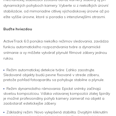
dynamických pohyboch kamery. Vyberte si z niekoľkých úrovní
stabilizácie, od mimoriadne citlivej východiskovej úrovne až po
ešte vyššie úrovne, ktoré si poradia s intenzívnejšími otrasmi.
Buďte hviezdou
ActiveTrack 6.0 ponúka niekoľko režimov sledovania, zavádza
funkciu automatického rozpoznávania tváre a dynamické
snímanie a vy môžete vytvárať plynulé filmové zábery jednou
rukou.
Režim automatickej detekcie tváre: Ľahko zaostrujte.
Sledované objekty budú pevne fixované v strede záberu,
pretože pohľad fotoaparátu sa pohybuje stabilne a plynule.
Režim dynamického rámovania: Epické snímky začínajú
skvelou kompozíciou. Vďaka vstavanej kompozícii zlatej špirály
je možné profesionálny pohyb kamery zamerať na objekt a
zaobstarať estetickejšie zábery.
Základný režim: Novo vylepšená stabilita. Dvojitým kliknutím