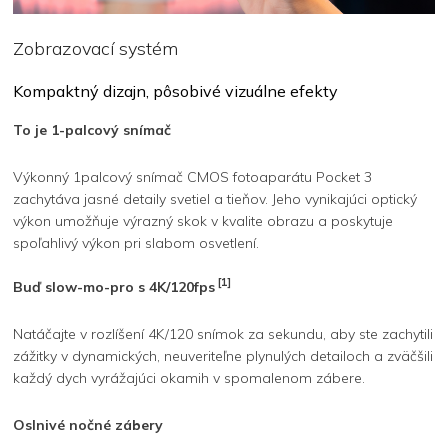
Zobrazovací systém
Kompaktný dizajn, pôsobivé vizuálne efekty
To je 1-palcový snímač
Výkonný 1palcový snímač CMOS fotoaparátu Pocket 3
zachytáva jasné detaily svetiel a tieňov. Jeho vynikajúci optický
výkon umožňuje výrazný skok v kvalite obrazu a poskytuje
spoľahlivý výkon pri slabom osvetlení.
[1]
Buď slow-mo-pro s 4K/120fps
Natáčajte v rozlíšení 4K/120 snímok za sekundu, aby ste zachytili
zážitky v dynamických, neuveriteľne plynulých detailoch a zväčšili
každý dych vyrážajúci okamih v spomalenom zábere.
Oslnivé nočné zábery