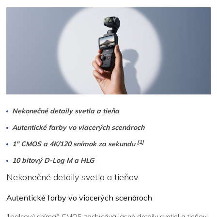
Nekonečné detaily svetla a tieňa
Autentické farby vo viacerých scenároch
[1]
1" CMOS a 4K/120 snímok za sekundu
10 bitový D-Log M a HLG
Nekonečné detaily svetla a tieňov
Autentické farby vo viacerých scenároch
1palcový snímač CMOS zachytáva jasné detaily svetiel a tieňov