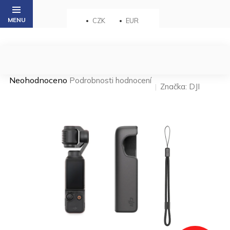
Přejít
na
CZK
EUR
obsah
Průměrné
Neohodnoceno
Podrobnosti hodnocení
Značka:
DJI
hodnocení
produktu
je
0,0
z 5
hvězdiček.