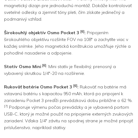
magnetický dizajn pre jednoduchú montáž. Dokáže kontrolovať
svetelné odlesky a zjemniť tóny pleti, čím získate jedinečný a
podmanivý vzhľad.
[6]
Širokouhlý objektív Osmo Pocket 3
:
Pripojením
širokouhlého objektívu rozšírite FOV na 108° a zachytíte viac v
každej snímke. Jeho magnetická konštrukcia umožňuje rýchle a
pohodlné nasadenie a odpojenie.
[6]
Statív Osmo Mini
: Mini statív je flexibilný, prenosný a
vybavený skrutkou 1/4″-20 na rozšírenie.
[6]
Rukoväť batérie Osmo Pocket 3
:
Rukoväť na batérie má
vstavanú batériu s kapacitou 950 mAh, ktorá po pripojení k
zariadeniu Pocket 3 predĺži prevádzkovú dobu približne o 62 %.
[7]
Podporuje výmenu počas prevádzky a je vybavená portom
USB-C, ktorý je možné použiť na pripojenie externých zvukových
zariadení. Vďaka 1/4″ závitu na spodnej strane je možné pripojiť
príslušenstvo, napríklad statívy.