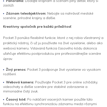
Panorama:
Dodajte krajinám a scénam plný detail, ktorý si
zaslúži.
Záznam teleobjektívom:
Nebojte sa nahrávať mestské
scenérie, prírodné krajiny a ďalšie.
Kreatívny spoločník pre každú príležitosť
Pocket 3 ponúka flexibilné funkcie, ktoré z nej robia všestranný a
praktický nástroj, či už ju používate na živé vysielanie, alebo ako
webovú kameru. Vstavaná funkcia časového kódu dokonca
uľahčuje efektívnu postprodukciu pre profesionálnejšie scenáre
úprav.
Živý prenos:
Pocket 3 podporuje živé vysielanie vo vysokom
rozlíšení.
Webová kamera:
Používajte Pocket 3 pre online schôdzky,
videochaty a ďalšie scenáre pre stabilné zobrazenie a
mimoriadne čistý zvuk.
Časový kód:
Po natáčaní viacerých kamier použite túto
funkciu na efektívnu synchronizáciu záznamu medzi rôznymi