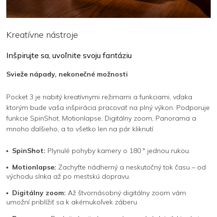
Kreatívne nástroje
Inšpirujte sa, uvoľnite svoju fantáziu
Svieže nápady, nekonečné možnosti
Pocket 3 je nabitý kreatívnymi režimami a funkciami, vďaka
ktorým bude vaša inšpirácia pracovať na plný výkon. Podporuje
funkcie SpinShot, Motionlapse, Digitálny zoom, Panorama a
mnoho ďalšieho, a to všetko len na pár kliknutí.
SpinShot:
Plynulé pohyby kamery o 180 ° jednou rukou.
Motionlapse:
Zachyťte nádherný a neskutočný tok času – od
východu slnka až po mestskú dopravu.
Digitálny zoom:
Až štvornásobný digitálny zoom vám
umožní priblížiť sa k akémukoľvek záberu.