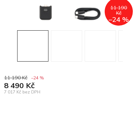
11 190
Kč
–24 %
11 190 Kč
–24 %
8 490 Kč
7 017 Kč bez DPH
Měrná
cena: