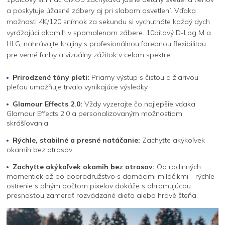
a poskytuje úžasné zábery aj pri slabom osvetlení. Vďaka
možnosti 4K/120 snímok za sekundu si vychutnáte každý dych
vyrážajúci okamih v spomalenom zábere. 10bitový D-Log M a
HLG, nahrávajte krajiny s profesionálnou farebnou flexibilitou
pre verné farby a vizuálny zážitok v celom spektre.
Prirodzené tóny pleti:
Priamy výstup s čistou a žiarivou
pleťou umožňuje trvalo vynikajúce výsledky.
Glamour Effects 2.0:
Vždy vyzerajte čo najlepšie vďaka
Glamour Effects 2.0 a personalizovaným možnostiam
skrášľovania.
Rýchle, stabilné a presné natáčanie:
Zachyťte akýkoľvek
okamih bez otrasov
Zachyťte akýkoľvek okamih bez otrasov:
Od rodinných
momentiek až po dobrodružstvo s domácimi miláčikmi - rýchle
ostrenie s plným počtom pixelov dokáže s ohromujúcou
presnosťou zamerať rozvádzané dieťa alebo hravé šteňa.