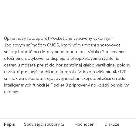
Úplne nový fotoaparát Pocket 3 je vybavený výkonným
1palcovým snímačom CMOS, ktorý vám umožní zhotovovať
snímky bohaté na detaily priamo na dlani. Vďaka 2palcovému
otočnému dotykovému displeju a plnopixelovému rýchlemu
ostreniu môžete prejsť do horizontálnej alebo vertikálnej polohy
a získať presnejší prehľad a kontrolu. Vďaka rozlíšeniu 4K/120
snímok
za sekundu, trojosovej mechanickej stabilizácii a radu
inteligentných funkcií je Pocket 3 pripravený na každý pohyblivý
okamih.
Popis
Související soubory (2)
Hodnocení
Diskuze