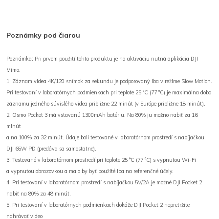
Poznámky pod čiarou
Poznámka: Pri prvom použití tohto produktu je na aktiváciu nutná aplikácia DJI
Mimo.
1. Záznam videa 4K/120 snímok za sekundu je podporovaný iba v režime Slow Motion.
Pri testovaní v laboratórnych podmienkach pri teplote 25 °C (77 °C) je maximálna doba
záznamu jedného súvislého videa približne 22 minút (v Európe približne 18 minút).
2. Osmo Pocket 3 má vstavanú 1300mAh batériu. Na 80% ju možno nabiť za 16
minút
a na 100% za 32 minút. Údaje boli testované v laboratórnom prostredí s nabíjačkou
DJI 65W PD (predáva sa samostatne).
3. Testované v laboratórnom prostredí pri teplote 25 °C (77 °C) s vypnutou Wi-Fi
a vypnutou obrazovkou a malo by byť použité iba na referenčné účely.
4. Pri testovaní v laboratórnom prostredí s nabíjačkou 5V/2A je možné DJI Pocket 2
nabiť na 80% za 48 minút.
5. Pri testovaní v laboratórnych podmienkach dokáže DJI Pocket 2 nepretržite
nahrávať video