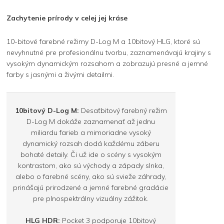
Zachytenie prírody v celej jej kráse
10-bitové farebné režimy D-Log M a 10bitový HLG, ktoré sú
nevyhnutné pre profesionálnu tvorbu, zaznamenávajú krajiny s
vysokým dynamickým rozsahom a zobrazujú presné a jemné
farby s jasnými a živými detailmi.
10bitový D-Log M:
Desaťbitový farebný režim
D-Log M dokáže zaznamenať až jednu
miliardu farieb a mimoriadne vysoký
dynamický rozsah dodá každému záberu
bohaté detaily. Či už ide o scény s vysokým
kontrastom, ako sú východy a západy slnka,
alebo o farebné scény, ako sú svieže záhrady,
prinášajú prirodzené a jemné farebné gradácie
pre plnospektrálny vizuálny zážitok.
HLG HDR:
Pocket 3 podporuje 10bitový