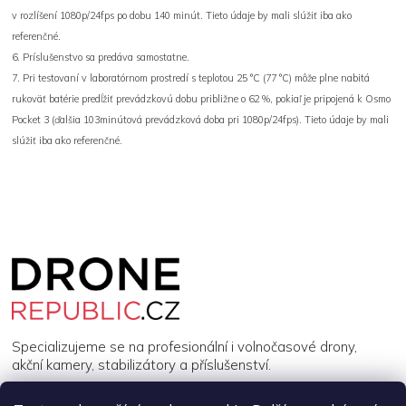
v rozlíšení 1080p/24fps po dobu 140 minút. Tieto údaje by mali slúžiť iba ako
referenčné.
6. Príslušenstvo sa predáva samostatne.
7. Pri testovaní v laboratórnom prostredí s teplotou 25 °C (77 °C) môže plne nabitá
rukoväť batérie predĺžiť prevádzkovú dobu približne o 62 %, pokiaľ je pripojená k Osmo
Pocket 3 (ďalšia 103minútová prevádzková doba pri 1080p/24fps). Tieto údaje by mali
slúžiť iba ako referenčné.
Z
á
p
a
t
í
Specializujeme se na profesionální i volnočasové drony,
akční kamery, stabilizátory a příslušenství.