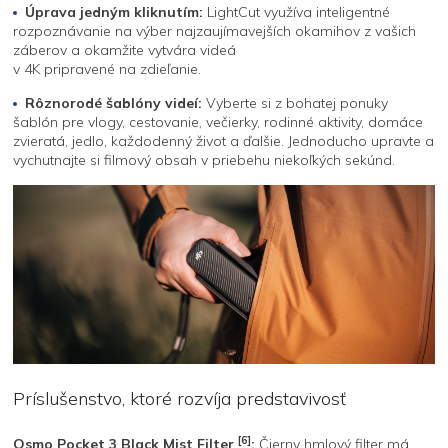
Úprava jedným kliknutím:
LightCut využíva inteligentné
rozpoznávanie na výber najzaujímavejších okamihov z vašich
záberov a okamžite vytvára videá
v 4K pripravené na zdieľanie.
Rôznorodé šablóny videí:
Vyberte si z bohatej ponuky
šablón pre vlogy, cestovanie, večierky, rodinné aktivity, domáce
zvieratá, jedlo, každodenný život a ďalšie. Jednoducho upravte a
vychutnajte si filmový obsah v priebehu niekoľkých sekúnd.
Príslušenstvo, ktoré rozvíja predstavivosť
[6]
Osmo Pocket 3 Black Mist Filter
:
Čierny hmlový filter má