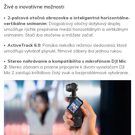
Živé a inovatívne možnosti
2-palcová otočná obrazovka a inteligentné horizontálne-
vertikálne snímanim:
Dvojpalcový otočný dotykový displej
umožňuje rýchle prepínanie medzi horizontálnym a vertikálnym
snímaním. Stačí iba otočenie a môžete začať.
ActiveTrack 6.0:
Ponúka niekoľko režimov sledovania, ktoré
umožňujú vytvárať plynulé, filmové zábery iba jednou rukou.
Stereo nahrávanie a kompatibilita s mikrofónom DJI Mic
2:
Stereo záznam a priame pripojenie k dvom vysielačom DJI
Mic 2 zaisťujú krištáľovo čistý zvuk a bezproblémové vytváranie.