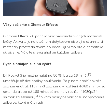
Vždy zažiarte s Glamour Effects
Glamour Effects 2.0 ponúka viac personalizovaných možností
krásy. Aktivujte ju na otočnom dotykovom displeji a stiahnite si
materiály prostredníctvom aplikácie DJI Mimo pre automatické
skrášlenie. Nájdite si svoj uhol pri každom zábere.
Rýchle nabíjanie, dlhá výdrž
[2]
DJI Pocket 3 je možné nabiť na 80 % iba za 16 minút,
umožňuje až dve hodiny používania. Po plnom nabití dokáže
zaznamenať až 116 minút záznamu v rozlíšení 4K/60 snímok za
sekundu alebo až 166 minút záznamu v rozlíšení 1080p/24
[3]
snímok za sekundu,
čo vám poskytne viac času na vytvorenie
záberov, ktoré máte radi.