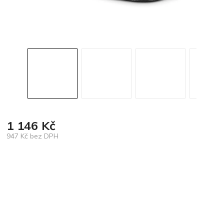
1 146 Kč
947 Kč bez DPH
Měrná
cena: