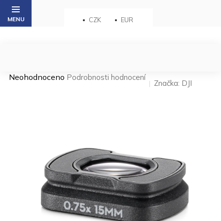
Přejít
na
CZK
EUR
obsah
Průměrné
Neohodnoceno
Podrobnosti hodnocení
Značka:
DJI
hodnocení
produktu
je
0,0
z 5
hvězdiček.