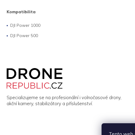
Kompatibilita
DJI Power 1000
DJI Power 500
Z
á
p
a
t
í
Specializujeme se na profesionální i volnočasové drony,
akční kamery, stabilizátory a příslušenství.
Tento web p