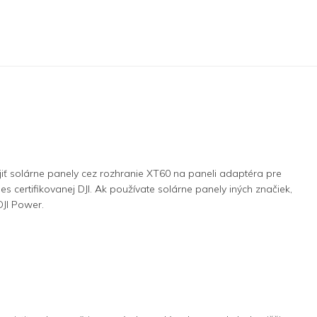
iť solárne panely cez rozhranie XT60 na paneli adaptéra pre
 certifikovanej DJI. Ak používate solárne panely iných značiek,
DJI Power.