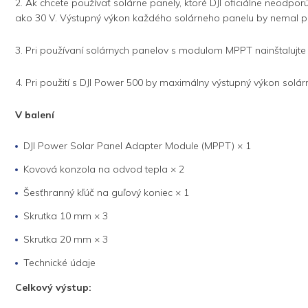
2. Ak chcete používať solárne panely, ktoré DJI oficiálne neodpo
ako 30 V. Výstupný výkon každého solárneho panelu by nemal p
3. Pri používaní solárnych panelov s modulom MPPT nainštalujte
4. Pri použití s ​​DJI Power 500 by maximálny výstupný výkon s
V balení
DJI Power Solar Panel Adapter Module (MPPT) × 1
Kovová konzola na odvod tepla × 2
Šesťhranný kľúč na guľový koniec × 1
Skrutka 10 mm × 3
Skrutka 20 mm × 3
Technické údaje
Celkový výstup: