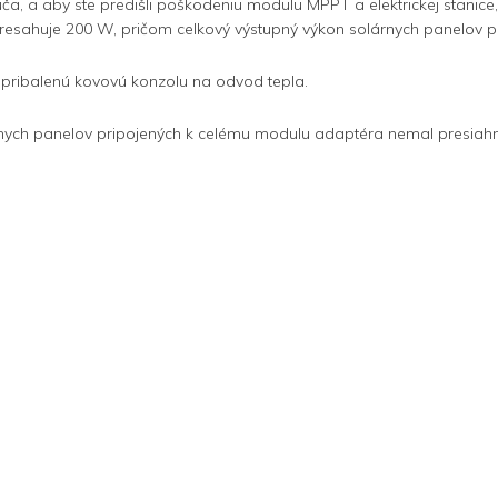
rúča, a aby ste predišli poškodeniu modulu MPPT a elektrickej stanice
resahuje 200 W, pričom celkový výstupný výkon solárnych panelov
 pribalenú kovovú konzolu na odvod tepla.
olárnych panelov pripojených k celému modulu adaptéra nemal presiah