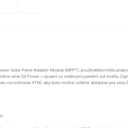
 Power Solar Panel Adapter Module (MPPT), používatelia môžu prepoj
rárne série DJI Power v spojení so solárnymi panelmi od značky Zignes
lu na rozhranie XT60, aby bolo možné solárne dobíjanie pre sériu 
om.