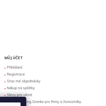
MŮJ ÚČET
Přihlášení
Registrace
Stav mé objednávky
Nákup na splátky
Slevy pro věrné
Byznys leasing Grenke pro firmy a živnostníky