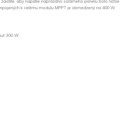
, zaistite, aby napätie naprázdno solárneho panelu bolo nižšie
 pripojených k celému modulu MPPT je obmedzený na 400 W.
nuť 300 W.