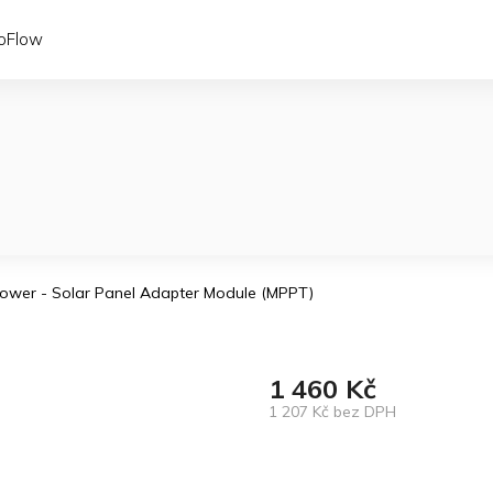
coFlow
Power - Solar Panel Adapter Module (MPPT)
1 460 Kč
1 207 Kč bez DPH
Měrná
cena: