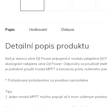
Popis
Hodnocení
Diskuze
Detailní popis produktu
Keď je stanica série DJI Power pripojená k modulu adaptéra DJI
ekologické nabíjanie série DJI Power. Odporúča sa používať elekt
je potrebné použiť modul MPPT a konverziu portu solárneho pane
* Požadované príslušenstvo sa predáva samostatne.
Tipy
1. Jeden modul MPPT možno pripojiť až k trom solárnym panel