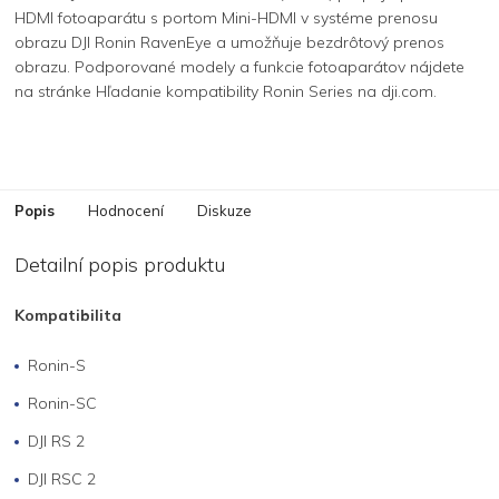
HDMI fotoaparátu s portom Mini-HDMI v systéme prenosu
obrazu DJI Ronin RavenEye a umožňuje bezdrôtový prenos
obrazu. Podporované modely a funkcie fotoaparátov nájdete
na stránke Hľadanie kompatibility Ronin Series na dji.com.
Popis
Hodnocení
Diskuze
Detailní popis produktu
Kompatibilita
Ronin-S
Ronin-SC
DJI RS 2
DJI RSC 2