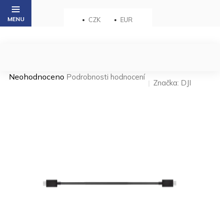
Přejít
na
CZK
EUR
obsah
Průměrné
Neohodnoceno
Podrobnosti hodnocení
Značka:
DJI
hodnocení
produktu
je
0,0
z 5
hvězdiček.