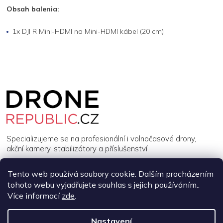
Obsah balenia:
1x DJI R Mini-HDMI na Mini-HDMI kábel (20 cm)
Z
á
p
a
t
í
Specializujeme se na profesionální i volnočasové drony,
akční kamery, stabilizátory a příslušenství.
Tento web používá soubory cookie. Dalším procházením
INFORMACE
tohoto webu vyjadřujete souhlas s jejich používáním..
Více informací
zde
.
MŮJ ÚČET
Nastavení