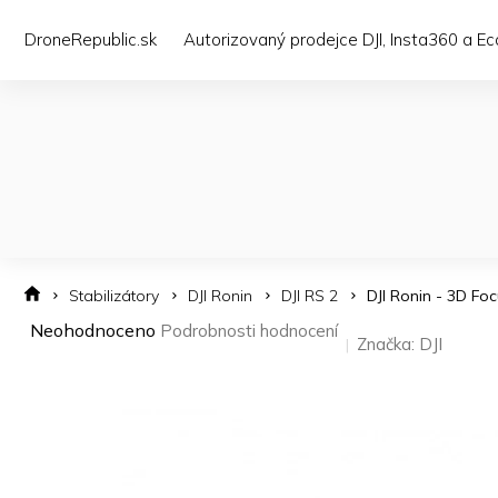
Přejít
na
DroneRepublic.sk
Autorizovaný prodejce DJI, Insta360 a E
obsah
Stabilizátory
DJI Ronin
DJI RS 2
DJI Ronin - 3D Fo
Průměrné
Neohodnoceno
Podrobnosti hodnocení
Značka:
DJI
hodnocení
produktu
je
0,0
z 5
hvězdiček.