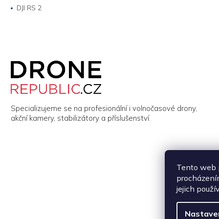
DJI RS 2
Z
á
p
a
t
í
Specializujeme se na profesionální i volnočasové drony,
akční kamery, stabilizátory a příslušenství.
Tento web p
procházením
jejich použí
Nastave