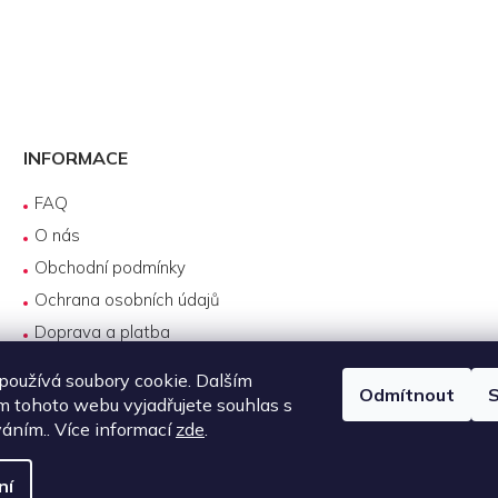
INFORMACE
FAQ
O nás
Obchodní podmínky
Ochrana osobních údajů
Doprava a platba
Reklamace
oužívá soubory cookie. Dalším
Odmítnout
S
Servis produktů DJI
 tohoto webu vyjadřujete souhlas s
Návody k používání
váním.. Více informací
zde
.
ní