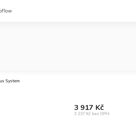
coFlow
cus System
3 917 Kč
3 237 Kč bez DPH
Měrná
cena: