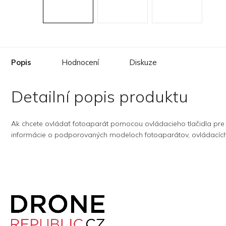
Popis
Hodnocení
Diskuze
Detailní popis produktu
Ak chcete ovládať fotoaparát pomocou ovládacieho tlačidla pre 
informácie o podporovaných modeloch fotoaparátov, ovládacích
Z
á
p
a
t