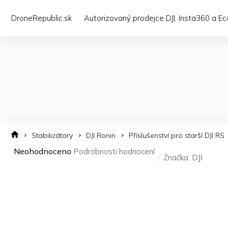
Přejít
na
DroneRepublic.sk
Autorizovaný prodejce DJI, Insta360 a E
obsah
Stabilizátory
DJI Ronin
Příslušenství pro starší DJI RS
Průměrné
Neohodnoceno
Podrobnosti hodnocení
Značka:
DJI
hodnocení
produktu
je
0,0
z 5
hvězdiček.