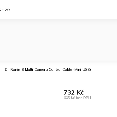
coFlow
DJI Ronin-S Multi-Camera Control Cable (Mini-USB)
732 Kč
605 Kč bez DPH
Měrná
cena: