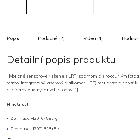
Popis
Podobné (2)
Videa (1)
Hodnoc
Detailní popis produktu
Hybridné senzorové riešenie s LRF, zoomom a širokouhlým fotoapa
termo. Integrovaný laserový diaľkomer (LRF) meria vzdialenosť k 
platformy priemyselných dronov DJI.
Hmotnosť
Zenmuse H20: 678±5 g
Zenmuse H20T: 828±5 g