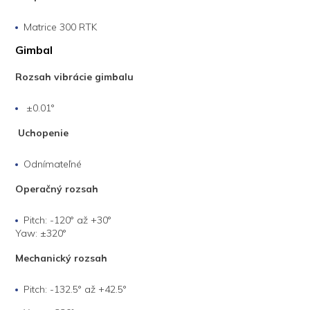
Matrice 300 RTK
Gimbal
Rozsah vibrácie gimbalu
±0.01°
Uchopenie
Odnímateľné
Operačný rozsah
Pitch: -120° až +30°
Yaw: ±320°
Mechanický rozsah
Pitch: -132.5° až +42.5°