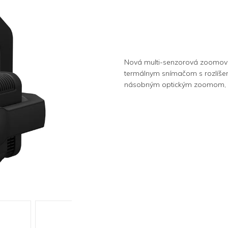
Nová multi-senzorová zoomova
termálnym snímačom s rozlíšen
násobným optickým zoomom, š