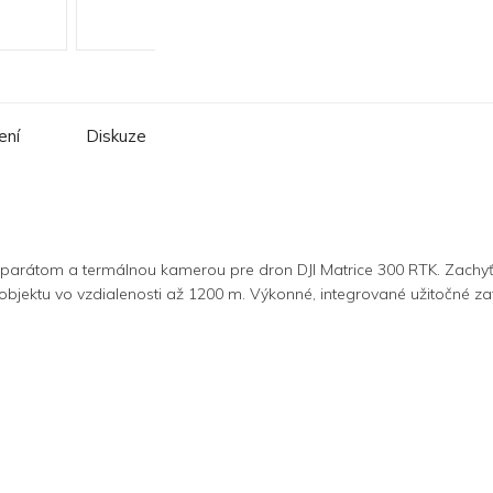
ení
Diskuze
rátom a termálnou kamerou pre dron DJI Matrice 300 RTK. Zachyťte v
objektu vo vzdialenosti až 1200 m. Výkonné, integrované užitočné zať