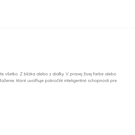
šetko. Z blízka alebo z diaľky. V pravej živej farbe alebo
aženie, ktoré uvoľňuje pokročilé inteligentné schopnosti pre