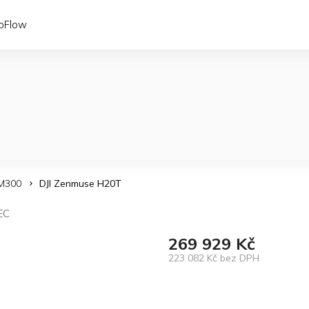
coFlow
M300
DJI Zenmuse H20T
EC
269 929 Kč
223 082 Kč bez DPH
Měrná
cena: