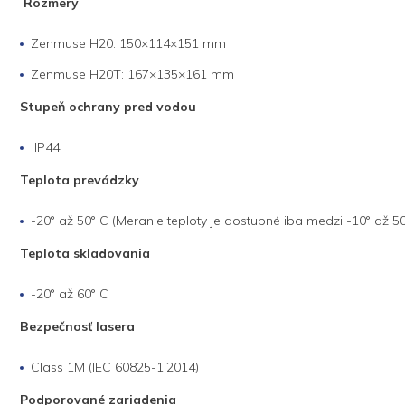
Rozmery
Zenmuse H20: 150×114×151 mm
Zenmuse H20T: 167×135×161 mm
Stupeň ochrany pred vodou
IP44
Teplota prevádzky
-20° až 50° C (Meranie teploty je dostupné iba medzi -10° až 50
Teplota skladovania
-20° až 60° C
Bezpečnosť lasera
Class 1M (IEC 60825-1:2014)
Podporované zariadenia