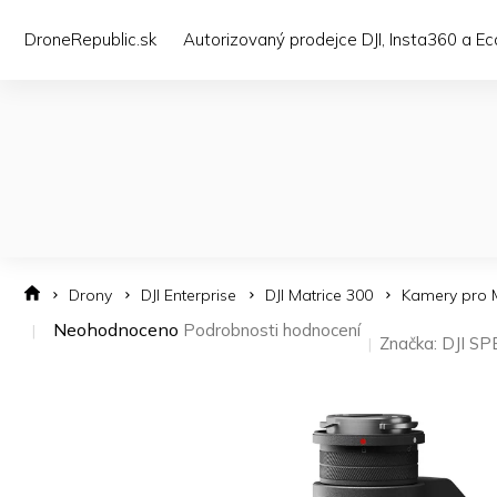
Přejít
na
DroneRepublic.sk
Autorizovaný prodejce DJI, Insta360 a E
obsah
Drony
DJI Enterprise
DJI Matrice 300
Kamery pro 
Průměrné
Neohodnoceno
Podrobnosti hodnocení
Značka:
DJI SP
hodnocení
produktu
je
0,0
z 5
hvězdiček.