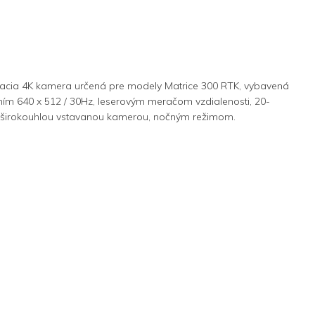
cia 4K kamera určená pre modely Matrice 300 RTK, vybavená
ím 640 x 512 / 30Hz, leserovým meračom vzdialenosti, 20-
irokouhlou vstavanou kamerou, nočným režimom.