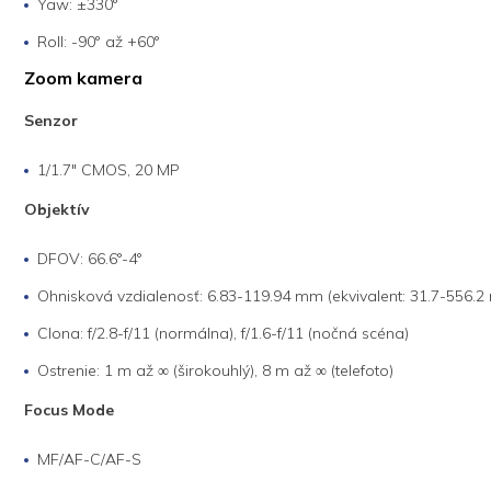
Yaw: ±330°
Roll: -90° až +60°
Zoom kamera
Senzor
1/1.7" CMOS, 20 MP
Objektív
DFOV: 66.6°-4°
Ohnisková vzdialenosť: 6.83-119.94 mm (ekvivalent: 31.7-556.
Clona: f/2.8-f/11 (normálna), f/1.6-f/11 (nočná scéna)
Ostrenie: 1 m až ∞ (širokouhlý), 8 m až ∞ (telefoto)
Focus Mode
MF/AF-C/AF-S