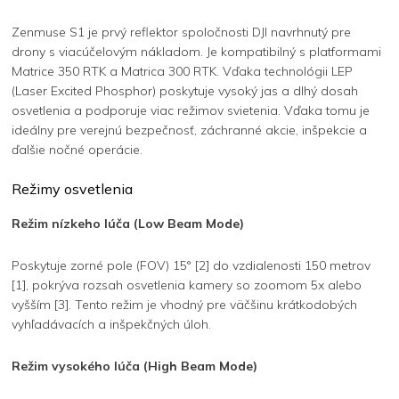
Zenmuse S1 je prvý reflektor spoločnosti DJI navrhnutý pre
drony s viacúčelovým nákladom. Je kompatibilný s platformami
Matrice 350 RTK a Matrica 300 RTK. Vďaka technológii LEP
(Laser Excited Phosphor) poskytuje vysoký jas a dlhý dosah
osvetlenia a podporuje viac režimov svietenia. Vďaka tomu je
ideálny pre verejnú bezpečnosť, záchranné akcie, inšpekcie a
ďalšie nočné operácie.
Režimy osvetlenia
Režim nízkeho lúča (Low Beam Mode)
Poskytuje zorné pole (FOV) 15° [2] do vzdialenosti 150 metrov
[1], pokrýva rozsah osvetlenia kamery so zoomom 5x alebo
vyšším [3]. Tento režim je vhodný pre väčšinu krátkodobých
vyhľadávacích a inšpekčných úloh.
Režim vysokého lúča (High Beam Mode)