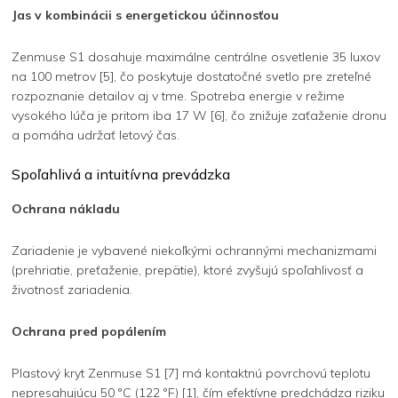
Jas v kombinácii s energetickou účinnosťou
Zenmuse S1 dosahuje maximálne centrálne osvetlenie 35 luxov
na 100 metrov [5], čo poskytuje dostatočné svetlo pre zreteľné
rozpoznanie detailov aj v tme. Spotreba energie v režime
vysokého lúča je pritom iba 17 W [6], čo znižuje zaťaženie dronu
a pomáha udržať letový čas.
Spoľahlivá a intuitívna prevádzka
Ochrana nákladu
Zariadenie je vybavené niekoľkými ochrannými mechanizmami
(prehriatie, preťaženie, prepätie), ktoré zvyšujú spoľahlivosť a
životnosť zariadenia.
Ochrana pred popálením
Plastový kryt Zenmuse S1 [7] má kontaktnú povrchovú teplotu
nepresahujúcu 50 °C (122 °F) [1], čím efektívne predchádza riziku