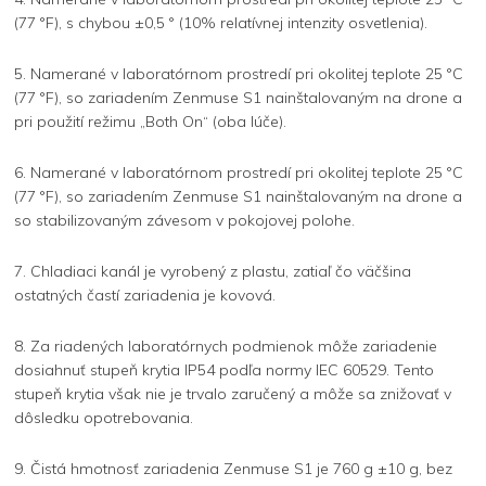
(77 °F), s chybou ±0,5 ° (10% relatívnej intenzity osvetlenia).
5. Namerané v laboratórnom prostredí pri okolitej teplote 25 °C
(77 °F), so zariadením Zenmuse S1 nainštalovaným na drone a
pri použití režimu „Both On“ (oba lúče).
6. Namerané v laboratórnom prostredí pri okolitej teplote 25 °C
(77 °F), so zariadením Zenmuse S1 nainštalovaným na drone a
so stabilizovaným závesom v pokojovej polohe.
7. Chladiaci kanál je vyrobený z plastu, zatiaľ čo väčšina
ostatných častí zariadenia je kovová.
8. Za riadených laboratórnych podmienok môže zariadenie
dosiahnuť stupeň krytia IP54 podľa normy IEC 60529. Tento
stupeň krytia však nie je trvalo zaručený a môže sa znižovať v
dôsledku opotrebovania.
9. Čistá hmotnosť zariadenia Zenmuse S1 je 760 g ±10 g, bez