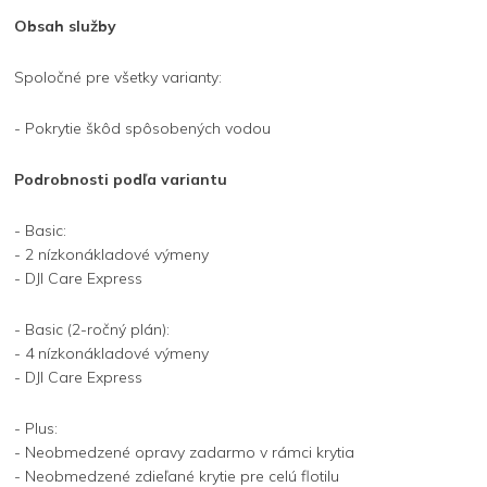
Obsah služby
Spoločné pre všetky varianty:
- Pokrytie škôd spôsobených vodou
Podrobnosti podľa variantu
- Basic:
- 2 nízkonákladové výmeny
- DJI Care Express
- Basic (2-ročný plán):
- 4 nízkonákladové výmeny
- DJI Care Express
- Plus:
- Neobmedzené opravy zadarmo v rámci krytia
- Neobmedzené zdieľané krytie pre celú flotilu