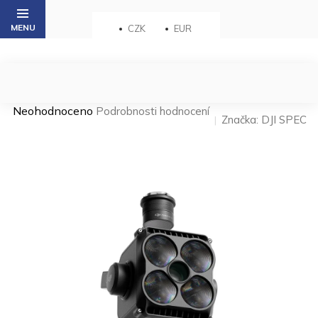
Přejít
na
CZK
EUR
obsah
Průměrné
Neohodnoceno
Podrobnosti hodnocení
Značka:
DJI SPEC
hodnocení
produktu
je
0,0
z 5
hvězdiček.