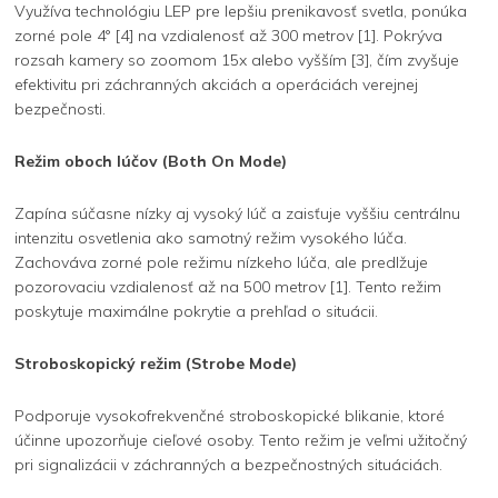
Využíva technológiu LEP pre lepšiu prenikavosť svetla, ponúka
zorné pole 4° [4] na vzdialenosť až 300 metrov [1]. Pokrýva
rozsah kamery so zoomom 15x alebo vyšším [3], čím zvyšuje
efektivitu pri záchranných akciách a operáciách verejnej
bezpečnosti.
Režim oboch lúčov (Both On Mode)
Zapína súčasne nízky aj vysoký lúč a zaisťuje vyššiu centrálnu
intenzitu osvetlenia ako samotný režim vysokého lúča.
Zachováva zorné pole režimu nízkeho lúča, ale predlžuje
pozorovaciu vzdialenosť až na 500 metrov [1]. Tento režim
poskytuje maximálne pokrytie a prehľad o situácii.
Stroboskopický režim (Strobe Mode)
Podporuje vysokofrekvenčné stroboskopické blikanie, ktoré
účinne upozorňuje cieľové osoby. Tento režim je veľmi užitočný
pri signalizácii v záchranných a bezpečnostných situáciách.