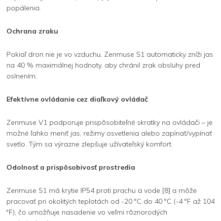
popálenia.
Ochrana zraku
Pokiaľ dron nie je vo vzduchu, Zenmuse S1 automaticky zníži jas
na 40 % maximálnej hodnoty, aby chránil zrak obsluhy pred
oslnením.
Efektívne ovládanie cez diaľkový ovládač
Zenmuse V1 podporuje prispôsobiteľné skratky na ovládači – je
možné ľahko meniť jas, režimy osvetlenia alebo zapínať/vypínať
svetlo. Tým sa výrazne zlepšuje užívateľský komfort.
Odolnosť a prispôsobivosť prostredia
Zenmuse S1 má krytie IP54 proti prachu a vode [8] a môže
pracovať pri okolitých teplotách od -20 °C do 40 °C (-4 °F až 104
°F), čo umožňuje nasadenie vo veľmi rôznorodých