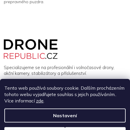
prepravného puzdra.
Z
á
p
a
t
í
Specializujeme se na profesionální i volnočasové drony,
akční kamery, stabilizátory a příslušenství.
Tento web používá soubory cookie. Dalším procházením
INFORMACE
tohoto webu vyjadřujete souhlas s jejich používáním..
Více informací
zde
.
MŮJ ÚČET
Nastavení
Copyright 2026
DroneRepublic.cz
. Všechna práva vyhrazena.
Upravit nastavení cookies