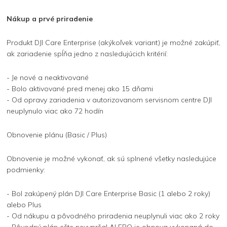
Nákup a prvé priradenie
Produkt DJI Care Enterprise (akýkoľvek variant) je možné zakúpiť,
ak zariadenie spĺňa jedno z nasledujúcich kritérií:
- Je nové a neaktivované
- Bolo aktivované pred menej ako 15 dňami
- Od opravy zariadenia v autorizovanom servisnom centre DJI
neuplynulo viac ako 72 hodín
Obnovenie plánu (Basic / Plus)
Obnovenie je možné vykonať, ak sú splnené všetky nasledujúce
podmienky:
- Bol zakúpený plán DJI Care Enterprise Basic (1 alebo 2 roky)
alebo Plus
- Od nákupu a pôvodného priradenia neuplynuli viac ako 2 roky
- Pôvodný plán ešte nevypršal ALEBO je obnova vykonaná do