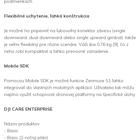
podmienkach.
Flexibilné uchytenie, ľahká konštrukcia
Je možné ho pripevniť na ľubovoľný konektor závesu (single
downward, dual downward alebo single upward gimbal), takže
je veľmi flexibilný pre rôzne scenáre. Váži iba 0,76 kg [9], čo z
neho robí kompaktné a ľahko prenosné zariadenie.
Mobile SDK
Pomocou Mobile SDK je možné funkcie Zenmuse S1 ľahko
integrovať do vlastných mobilných aplikácií. Užívatelia tak môžu
naplno využiť schopnosti dronovej platformy na špecifické úlohy.
DJI CARE ENTERPRISE
Názov produktov
- Basic
- Basic (2-ročný plán)