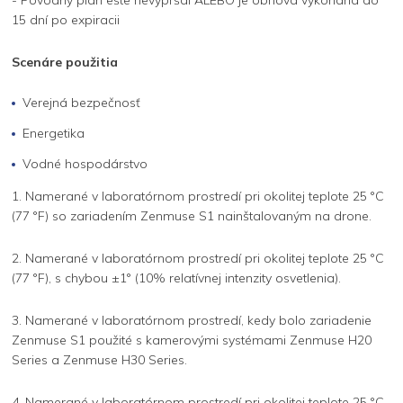
15 dní po expiracii
Scenáre použitia
Verejná bezpečnosť
Energetika
Vodné hospodárstvo
1. Namerané v laboratórnom prostredí pri okolitej teplote 25 °C
(77 °F) so zariadením Zenmuse S1 nainštalovaným na drone.
2. Namerané v laboratórnom prostredí pri okolitej teplote 25 °C
(77 °F), s chybou ±1° (10% relatívnej intenzity osvetlenia).
3. Namerané v laboratórnom prostredí, kedy bolo zariadenie
Zenmuse S1 použité s kamerovými systémami Zenmuse H20
Series a Zenmuse H30 Series.
4. Namerané v laboratórnom prostredí pri okolitej teplote 25 °C