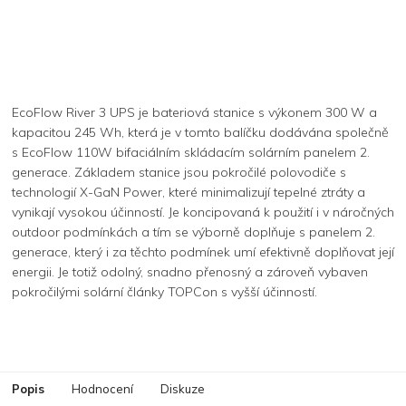
EcoFlow River 3 UPS je bateriová stanice s výkonem 300 W a
kapacitou 245 Wh, která je v tomto balíčku dodávána společně
s EcoFlow 110W bifaciálním skládacím solárním panelem 2.
generace. Základem stanice jsou pokročilé polovodiče s
technologií X-GaN Power, které minimalizují tepelné ztráty a
vynikají vysokou účinností. Je koncipovaná k použití i v náročných
outdoor podmínkách a tím se výborně doplňuje s panelem 2.
generace, který i za těchto podmínek umí efektivně doplňovat její
energii. Je totiž odolný, snadno přenosný a zároveň vybaven
pokročilými solární články TOPCon s vyšší účinností.
Popis
Hodnocení
Diskuze