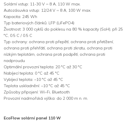
Solární vstup: 11-30 V ⎓ 8 A, 110 W max.
Autozásuvka vstup: 12/24 V ⎓ 8 A, 100 W max.
Kapacita: 245 Wh
Typ bateriových článků: LFP (LiFePO4)
Životnost: 3 000 cyklů do poklesu na 80 % kapacity (SoH), při 25
°C, 0.5 C / 0.5 C
Typ ochrany: ochrana proti přepětí, ochrana proti přetížení,
ochrana proti přehřátí, ochrana proti zkratu, ochrana proti
nízkým teplotám, ochrana proti podpětí, ochrana proti
nadproudu
Optimální provozní teplota: 20 °C až 30 °C
Nabíjecí teplota: 0 °C až 45 °C
Vybíjecí teplota: –10 °C až 45 °C
Teplota uskladnění: –10 °C až 45 °C
Způsoby připojení: Wi-Fi, Bluetooth
Provozní nadmořská výška: do 2 000 m n. m.
EcoFlow solární panel 110 W