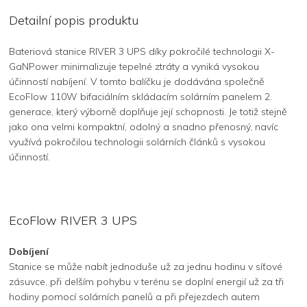
Detailní popis produktu
Bateriová stanice RIVER 3 UPS díky pokročilé technologii X-
GaNPower minimalizuje tepelné ztráty a vyniká vysokou
účinností nabíjení. V tomto balíčku je dodávána společně
EcoFlow 110W bifaciálním skládacím solárním panelem 2.
generace, který výborně doplňuje její schopnosti. Je totiž stejně
jako ona velmi kompaktní, odolný a snadno přenosný, navíc
využívá pokročilou technologii solárních článků s vysokou
účinností.
EcoFlow RIVER 3 UPS
Dobíjení
Stanice se může nabít jednoduše už za jednu hodinu v síťové
zásuvce, při delším pohybu v terénu se doplní energií už za tři
hodiny pomocí solárních panelů a při přejezdech autem