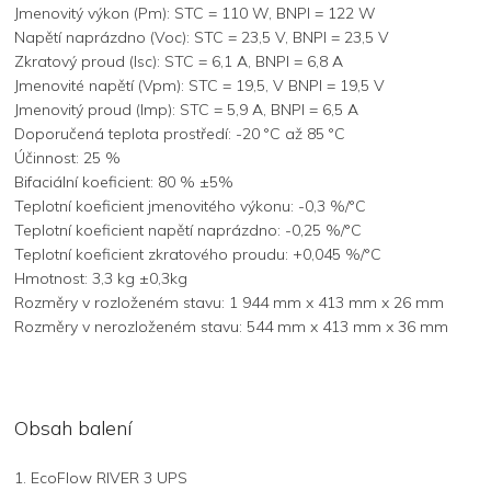
Jmenovitý výkon (Pm): STC = 110 W, BNPI = 122 W
Napětí naprázdno (Voc): STC = 23,5 V, BNPI = 23,5 V
Zkratový proud (Isc): STC = 6,1 A, BNPI = 6,8 A
Jmenovité napětí (Vpm): STC = 19,5, V BNPI = 19,5 V
Jmenovitý proud (Imp): STC = 5,9 A, BNPI = 6,5 A
Doporučená teplota prostředí: -20 °C až 85 °C
Účinnost: 25 %
Bifaciální koeficient: 80 % ±5%
Teplotní koeficient jmenovitého výkonu: -0,3 %/°C
Teplotní koeficient napětí naprázdno: -0,25 %/°C
Teplotní koeficient zkratového proudu: +0,045 %/°C
Hmotnost: 3,3 kg ±0,3kg
Rozměry v rozloženém stavu: 1 944 mm x 413 mm x 26 mm
Rozměry v nerozloženém stavu: 544 mm x 413 mm x 36 mm
Obsah balení
1. EcoFlow RIVER 3 UPS