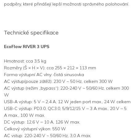
podpěry, které přinášejí lepší možnosti správného polohování.
Technické specifikace
EcoFlow RIVER 3 UPS
Hmotnost: cca 3,5 kg
Rozměry (Š × H × V): cca 255 × 212 × 113 mm
Forma výstupní AC vlny: čistá sinusovka
AC výstup(pouze zátěž): 230 V ~ 50 Hz, celkem 300 W
AC výstup (režim „bypass“): 220-240 V ~ 50/60 Hz, celkem 300
W
USB-A výstup: 5 V ⎓ 2,4 A, 12 W jeden port max., 24 W celkem
USB-C výstup: PD3.0, QC3.0, 5/9/12/15 V ⎓ 3 A max., 20 V ⎓ 5
A max., 100 W max.
DC výstup: 12,6 V ⎓ 10 A, 126 W max.
Celkový výstupní výkon: 550 W
AC vstup: 220-240 V ~ 50/60 Hz, 3,0 A max.