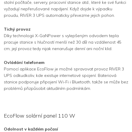
stolní počítače, servery, pracovní stanice atd., které ke své funkci
vyžadují nepřerušované napájení. Když dojde k výpadku
proudu, RIVER 3 UPS automaticky převezme jejich pohon.
Tichý provoz
Díky technologii X-GaNPower s vylepšeným odvodem tepla
pracuje stanice s hlučností menší než 30 dB na vzdálenost 45
cm, její provoz tedy nijak nenarušuje denní ani noční klid.
Ovládání telefonem
Pomocí aplikace EcoFlow je možné spravovat provoz RIVER 3
UPS odkudkoliv, kde existuje internetové spojení. Bateriová
stanice podporuje připojení Wi-Fi i Bluetooth, takže se může bez
problémů přizpůsobit aktuálním podmínkám.
EcoFlow solární panel 110 W
Odolnost v každém počasí