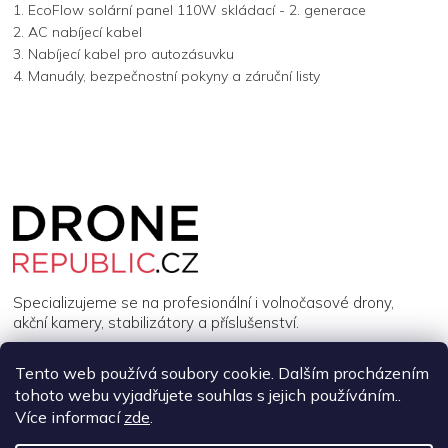
1. EcoFlow solární panel 110W skládací - 2. generace
2. AC nabíjecí kabel
3. Nabíjecí kabel pro autozásuvku
4. Manuály, bezpečnostní pokyny a záruční listy
Z
á
p
a
t
í
Specializujeme se na profesionální i volnočasové drony,
akční kamery, stabilizátory a příslušenství.
Tento web používá soubory cookie. Dalším procházením
INFORMACE
tohoto webu vyjadřujete souhlas s jejich používáním..
Více informací
zde
.
MŮJ ÚČET