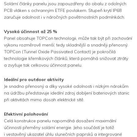
Solární články panelu jsou zapouzdřeny do obalu z odolných
PCB vláken s ochranným ETFE povlakem. Stupeň krytí IP68
zaručuje odolnost i v náročných povětrnostních podmínkách.
Vysoká účinnost až 25 %
Panel obsahuje TOPCon technologii, může tak být při zachování
výkonu rozměrově menší, tedy skladnější a snadněji přenosný.
TOPCon (Tunnel Oxide Passivated Contact) je pokročilá
technologie křemíkových článků, která pomáhá snižovat ztráty
a zvyšuje tak celkovou účinnost panelu.
Ideální pro outdoor aktivity
Je snadno přenosný a díky vysoké odolnosti i nízkým nárokům
na údržbu představuje ideální zdroj dobíjení bateriových stanic
při aktivitách mimo dosah elektrické sítě.
Efektivní polohování
Celá konstrukce panelu napomáhá dosažení maximální
účinnosti přeměny solární energie. Jeho součástí je totiž
i vestavěný ukazatel úhlu slunečních paprsků a integrované