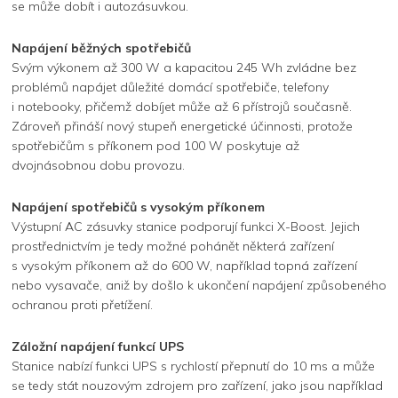
se může dobít i autozásuvkou.
Napájení běžných spotřebičů
Svým výkonem až 300 W a kapacitou 245 Wh zvládne bez
problémů napájet důležité domácí spotřebiče, telefony
i notebooky, přičemž dobíjet může až 6 přístrojů současně.
Zároveň přináší nový stupeň energetické účinnosti, protože
spotřebičům s příkonem pod 100 W poskytuje až
dvojnásobnou dobu provozu.
Napájení spotřebičů s vysokým příkonem
Výstupní AC zásuvky stanice podporují funkci X-Boost. Jejich
prostřednictvím je tedy možné pohánět některá zařízení
s vysokým příkonem až do 600 W, například topná zařízení
nebo vysavače, aniž by došlo k ukončení napájení způsobeného
ochranou proti přetížení.
Záložní napájení funkcí UPS
Stanice nabízí funkci UPS s rychlostí přepnutí do 10 ms a může
se tedy stát nouzovým zdrojem pro zařízení, jako jsou například