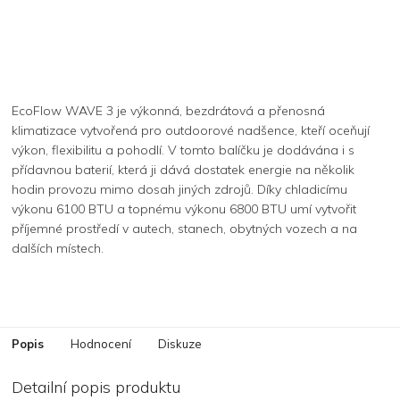
EcoFlow WAVE 3 je výkonná, bezdrátová a přenosná
klimatizace vytvořená pro outdoorové nadšence, kteří oceňují
výkon, flexibilitu a pohodlí. V tomto balíčku je dodávána i s
přídavnou baterií, která ji dává dostatek energie na několik
hodin provozu mimo dosah jiných zdrojů. Díky chladicímu
výkonu 6100 BTU a topnému výkonu 6800 BTU umí vytvořit
příjemné prostředí v autech, stanech, obytných vozech a na
dalších místech.
Popis
Hodnocení
Diskuze
Detailní popis produktu