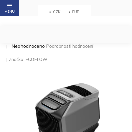
Přejít
na
CZK
EUR
obsah
Průměrné
Neohodnoceno
Podrobnosti hodnocení
hodnocení
produktu
Značka:
ECOFLOW
je
0,0
z 5
hvězdiček.