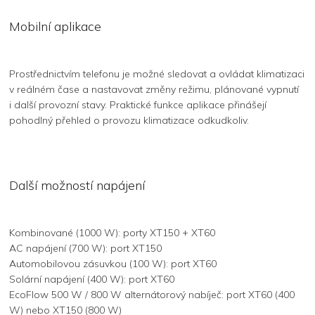
Mobilní aplikace
Prostřednictvím telefonu je možné sledovat a ovládat klimatizaci
v reálném čase a nastavovat změny režimu, plánované vypnutí
i další provozní stavy. Praktické funkce aplikace přinášejí
pohodlný přehled o provozu klimatizace odkudkoliv.
Další možností napájení
Kombinované (1000 W): porty XT150 + XT60
AC napájení (700 W): port XT150
Automobilovou zásuvkou (100 W): port XT60
Solární napájení (400 W): port XT60
EcoFlow 500 W / 800 W alternátorový nabíječ: port XT60 (400
W) nebo XT150 (800 W)