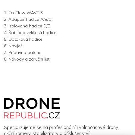
1. EcoFlow WAVE 3
2. Adaptér hadice A/B/C
3. Izolovaná hadice D/E
4. Šablona velikosti hadice
5. Odtoková hadice
6. Navíječ
7. Přídavná baterie
8. Návody a záruční list
Z
á
p
a
t
í
Specializujeme se na profesionální i volnočasové drony,
akční kamery, stabilizátory a příslušenství.