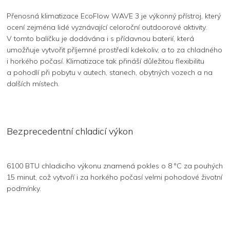
Přenosná klimatizace EcoFlow WAVE 3 je výkonný přístroj, který
ocení zejména lidé vyznávající celoroční outdoorové aktivity.
V tomto balíčku je dodávána i s přídavnou baterií, která
umožňuje vytvořit příjemné prostředí kdekoliv, a to za chladného
i horkého počasí. Klimatizace tak přináší důležitou flexibilitu
a pohodlí při pobytu v autech, stanech, obytných vozech a na
dalších místech.
Bezprecedentní chladicí výkon
6100 BTU chladicího výkonu znamená pokles o 8 °C za pouhých
15 minut, což vytvoří i za horkého počasí velmi pohodové životní
podmínky.