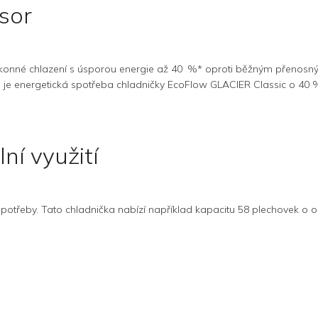
sor
onné chlazení s úsporou energie až 40 %* oproti běžným přenosným c
tů je energetická spotřeba chladničky EcoFlow GLACIER Classic o 40 %
í využití
 potřeby. Tato chladnička nabízí například kapacitu 58 plechovek o