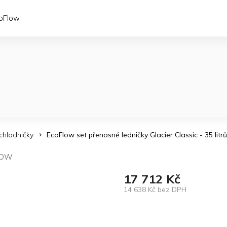
coFlow
chladničky
EcoFlow set přenosné ledničky Glacier Classic - 35 litrů 
LOW
17 712 Kč
14 638 Kč bez DPH
Měrná
cena: