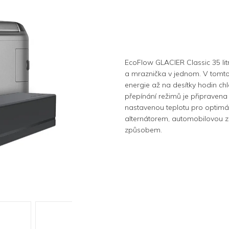
EcoFlow GLACIER Classic 35 li
a mraznička v jednom. V tomto b
energie až na desítky hodin ch
přepínání režimů je připravena c
nastavenou teplotu pro optimáln
alternátorem, automobilovou
způsobem.