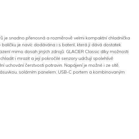
trů je snadno přenosná a rozměrově velmi kompaktní chladnička
alíčku je navíc dodávána i s baterií, která ji dává dostatek
lazení mimo dosah jiných zdrojů. GLACIER Classic díky možnosti
hladit i mrazit a její pokročilé senzory udržují spolehlivě
í uchování čerstvosti potravin. Napájení je možné i ze sítě,
 zásuvkou, solárním panelem, USB-C portem a kombinovaným