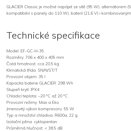
GLACIER Classic je možné napájet ze sítě (95 W), alternátorem 
kompatibilní s panely do 110 W), baterií (21,6 V) i kombinovan
Technické specifikace
Model: EF-GC-H-35
Rozměry: 706 x 400 x 405 mm
Čistá hmotnost: cca 20,5 kg
Klimatická třída: SN/N/ST/T
Provozní objem: 35 l
Kapacita baterie GLACIER: 298 Wh
Stupeň krytí: IPX4
Chladicí teplota: –20 °C až 20 °C
Provozní režimy: Max a Eko
Jmenovitý výkon kompresoru: 55 W
Typ a množství chladiva: R600a, 22 g
Izolační pěna: cyklopentan
Průměrná hlučnost: < 38,5 dB