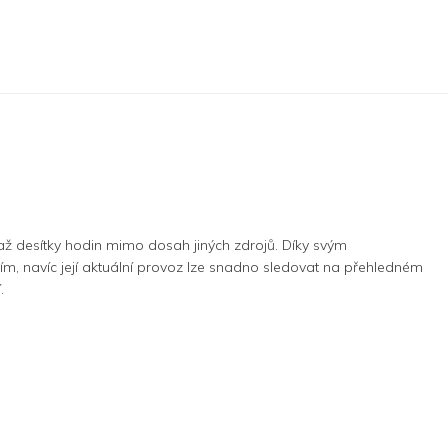
 až desítky hodin mimo dosah jiných zdrojů. Díky svým
m, navíc její aktuální provoz lze snadno sledovat na přehledném
.