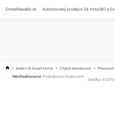
Přejít
na
DroneRepublic.sk
Autorizovaný prodejce DJI, Insta360 a E
obsah
Elektro & Smart home
Chytrá domácnost
Přenosné 
Průměrné
Neohodnoceno
Podrobnosti hodnocení
Značka:
ECOF
hodnocení
produktu
je
0,0
z 5
hvězdiček.