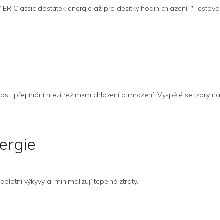
ER Classic dostatek energie až pro desítky hodin chlazení. *Testováno
osti přepínání mezi režimem chlazení a mražení. Vyspělé senzory naví
ergie
eplotní výkyvy a minimalizují tepelné ztráty.