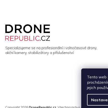
Z
á
p
a
t
í
Specializujeme se na profesionální i volnočasové drony,
akční kamery, stabilizátory a příslušenství.
Tento web p
procházením
jejich použí
Nastave
Copyright 2026
DroneRepublic.cz
. Všechna práva vyhrazena.
Upravi