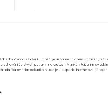
alíčku dodávaná s baterií, umožňuje úsporné chlazení i mražení, a to
chování čerstvých potravin na cestách. Vyniká intuitivním ovládání
hladničku ovládat odkudkoliv, kde je k dispozici internetové připojení
*