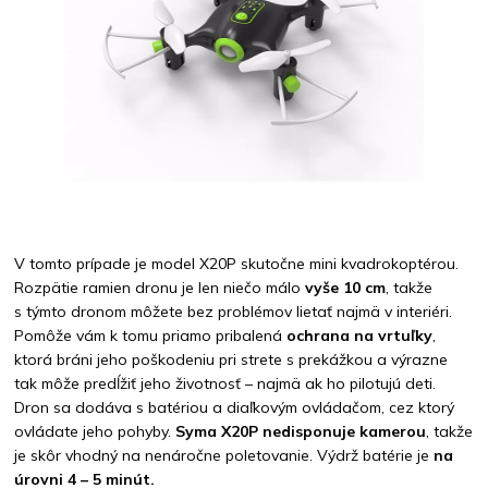
V tomto prípade je model X20P skutočne mini kvadrokoptérou.
Rozpätie ramien dronu je len niečo málo
vyše 10 cm
, takže
s týmto dronom môžete bez problémov lietať najmä v interiéri.
Pomôže vám k tomu priamo pribalená
ochrana na vrtuľky
,
ktorá bráni jeho poškodeniu pri strete s prekážkou a výrazne
tak môže predĺžiť jeho životnosť – najmä ak ho pilotujú deti.
Dron sa dodáva s batériou a diaľkovým ovládačom, cez ktorý
ovládate jeho pohyby.
Syma X20P nedisponuje kamerou
, takže
je skôr vhodný na nenáročne poletovanie. Výdrž batérie je
na
úrovni 4 – 5 minút.