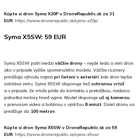
Kúpte si dron Syma X20P v DroneRepublic.sk za 31
EUR
:
https://www.dronerepublic.sk/syma-x20p/
Syma X5SW: 59 EUR
Syma X5SW patrí medzi
väčšie drony
– nejde teda o mini dron
ako v prípade vyššie spomenutého modelu. Väčšie rozmery
prinášajú výhodu najmä
pri lietaní v exteriéri
, kde dron lepšie
odoláva vetru. Syma X5SW disponuje tiež
ochranou vrtúľ
a v prípade, že vrtuľa príde do kontaktu s prekážkou, riadiaca
jednotka motory hneď vypne. Model disponuje
už aj kamerou
s prenosom videa a batériou s výdržou
8 minút
. Dolet dronu sa
predlžuje do
100 metrov
.
Kúpte si dron Syma X5SW v DroneRepublic.sk za 59
EUR
:
https://www.dronerepublic.sk/syma-x5sw/