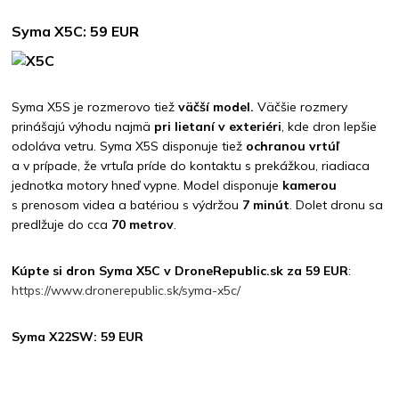
Syma X5C: 59 EUR
Syma X5S je rozmerovo tiež
väčší model.
Väčšie rozmery
prinášajú výhodu najmä
pri lietaní v exteriéri
, kde dron lepšie
odoláva vetru. Syma X5S disponuje tiež
ochranou vrtúľ
a v prípade, že vrtuľa príde do kontaktu s prekážkou, riadiaca
jednotka motory hneď vypne. Model disponuje
kamerou
s prenosom videa a batériou s výdržou
7 minút
. Dolet dronu sa
predlžuje do cca
70 metrov
.
Kúpte si dron Syma X5C v DroneRepublic.sk za 59 EUR
:
https://www.dronerepublic.sk/syma-x5c/
Syma X22SW: 59 EUR