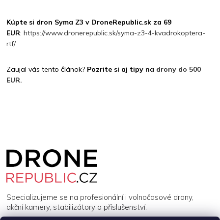
Kúpte si dron Syma Z3 v DroneRepublic.sk za 69
EUR
:
https://www.dronerepublic.sk/syma-z3-4-kvadrokoptera-
rtf/
Zaujal vás tento článok?
Pozrite si aj tipy na
drony do 500
EUR.
Z
á
p
a
t
í
Specializujeme se na profesionální i volnočasové drony,
akční kamery, stabilizátory a příslušenství.