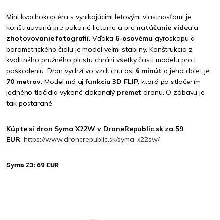
Mini kvadrokoptéra s vynikajúcimi letovými vlastnosťami je
konštruovaná pre pokojné lietanie a pre
natáčanie videa a
zhotovovanie fotografií
. Vďaka
6-osovému
gyroskopu a
barometrického čidlu je model veľmi stabilný. Konštrukcia z
kvalitného pružného plastu chráni všetky časti modelu proti
poškodeniu. Dron vydrží vo vzduchu asi
6 minút
a jeho dolet je
70 metrov
. Model má aj
funkciu 3D FLIP
, ktorá po stlačením
jedného tlačidla vykoná dokonalý
premet
dronu. O zábavu je
tak postarané.
Kúpte si dron Syma X22W v DroneRepublic.sk za 59
EUR
:
https://www.dronerepublic.sk/syma-x22sw/
Syma Z3: 69 EUR