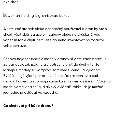
ako dron.
Ak ste začiatočník alebo nenáročný používateľ a dron by ste si
chceli kúpiť skôr za účelom zábavy alebo na skúšku, či vás
vôbec lietanie chytí, nemusíte do neho investovať na začiatku
veľké peniaze.
Cenovo najdostupnejšie modely dronov si viete zaobstarať už
za pár desiatok EUR. Je ale potrebné brať do úvahy to, že
lacnejšie modely sú kompromisom medzi cenou a výkonom.
Zväčša majú výdrž pár minút, sú menších rozmerov a buď
nemajú kameru alebo majú kamerku s nízkym rozlíšením. Väčšina
modelov má v balení aj diaľkový ovládač, takže ich je možné
jednoducho ovládať vo vzduchu.
Čo sledovať pri kúpe dronu?