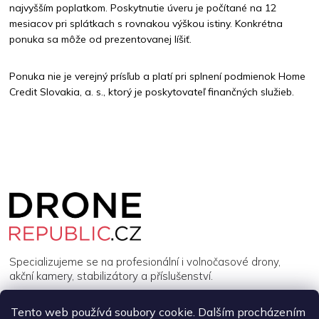
najvyšším poplatkom. Poskytnutie úveru je počítané na 12
mesiacov pri splátkach s rovnakou výškou istiny. Konkrétna
ponuka sa môže od prezentovanej líšiť.
Ponuka nie je verejný prísľub a platí pri splnení podmienok Home
Credit
Slovakia, a. s., ktorý je poskytovateľ finančných služieb.
Z
á
p
a
t
í
Specializujeme se na profesionální i volnočasové drony,
akční kamery, stabilizátory a příslušenství.
Tento web používá soubory cookie. Dalším procházením
INFORMACE