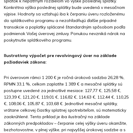
splátok k nepatrným rozdielom vo výške poslednej splátky.
Konkrétna výška poslednej splátky bude uvedená v mesačnom
výpise. Hodnoty sa vzťahujú iba k čerpaniu úveru rozloženému
do splátkového programu a nezohľadňujú ďalšie prípadné
transakcie a poplatky splácané štandardným spôsobom podľa
podmienok Vašej úverovej zmluvy. Ponukou nevzniká nárok na
poskytnutie splátkového programu.
Ilustratívny výpočet pre revolvingový úver na základe
požiadaviek zákona:
Pri úverovom rámci 1 200 € je ročná úroková sadzba 26,28 %,
RPMN 33,1 %, celkom zaplatíte 1 389 € a mesačné splátky sú
postupne uvedené za jednotlivé mesiace: 127,77 €, 125,58 €,
123,39 €, 121,20 €, 119,01 €, 116,82 €, 114,63 €, 112,44 €, 110,25
€, 108,06 €, 105,87 €, 103,68 €. Jednotlivé mesačné splátky,
vrátane celkovej čiastky splatnej spotrebiteľom, sú matematicky
zaokrúhlené. Tento príklad je iba ilustračný na základe
zákonných predpokladov – čerpanie celej výšky úveru okamžite,
bezhotovostne, v plnej výške, pri najvyššej úrokovej sadzbe a s