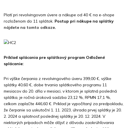
Platí pri revolvingovom úvere a nákupe od 40 € na e-shope
rozloženom do 11 splátok.
Postup pri nákupe na splátky
nájdete na tomto odkaze
.
Príklad splácania pre splátkový program Odložené
splácanie:
Pri výške čerpania z revolvingového úveru 399,00 €, výške
splátky 40,60 €, dobe trvania splátkového programu 11
mesiacov do 20. dňa v mesiaci, v ktorom je splatná posledná
splátka, je ročná úroková sadzba 23,12 %, RPMN 17,1 %,
celkom zapla􀆡te 446,60 €. Príklad je vypočítaný za predpokladu,
že čerpanie sa uskutoční 1. 11. 2023, úhrada prvej splátky je 20.
2. 2024 a splatnosť poslednej splátky je 20. 12. 2024. V
niektorých prípadoch môže dôjsť z dôvodu zaokrúhľovania