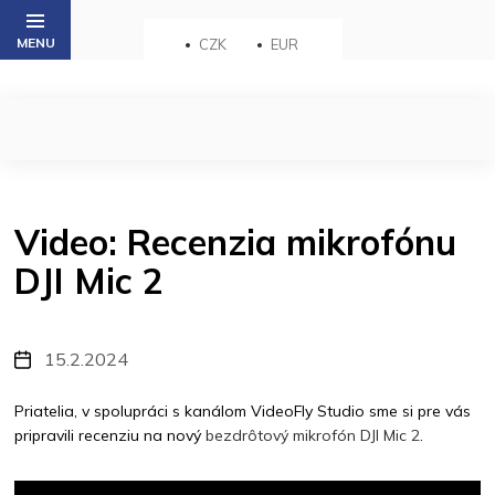
Přejít
na
CZK
EUR
obsah
Video: Recenzia mikrofónu
DJI Mic 2
15.2.2024
Priatelia, v spolupráci s kanálom VideoFly Studio sme si pre vás
pripravili recenziu na nový
bezdrôtový mikrofón DJI Mic 2
.