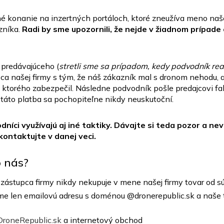
é konanie na inzertných portáloch, ktoré zneužíva meno naš
zníka.
Radi by sme upozornili, že nejde v žiadnom prípade 
 predávajúceho (
stretli sme sa prípadom, kedy podvodník re
pca našej firmy s tým, že náš zákazník mal s dronom nehodu, a
, ktorého zabezpečil. Následne podvodník pošle predajcovi fal
, táto platba sa pochopiteľne nikdy neuskutoční.
odníci využívajú aj iné taktiky. Dávajte si teda pozor a ne
 kontaktujte v danej veci.
o nás?
ý zástupca firmy nikdy nekupuje v mene našej firmy tovar od 
e len emailovú adresu s doménou @dronerepublic.sk a naše 
DroneRepublic.sk
a internetový obchod