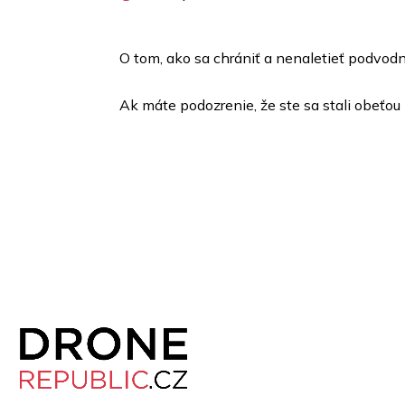
O tom, ako sa chrániť a nenaletieť podvodn
Ak máte podozrenie, že ste sa stali obeťo
Z
á
p
a
t
í