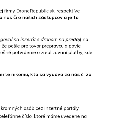
ej firmy
DroneRepublic.sk
, respektíve
o nás či o našich zástupcov a je to
agoval na inzerát s dronom na predaj
) na
 že pošle pre tovar prepravcu a povie
ošné potvrdenie o zrealizovaní platby, kde
verte nikomu, kto sa vydáva za nás či za
súkromných osôb cez inzertné portály
telefónne číslo, ktoré máme uvedené na