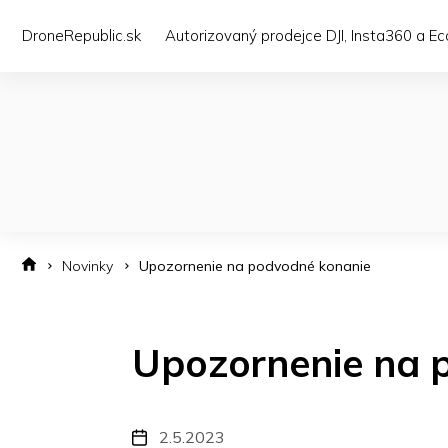
Přejít
na
DroneRepublic.sk
Autorizovaný prodejce DJI, Insta360 a E
obsah
Novinky
Upozornenie na podvodné konanie
Upozornenie na 
2.5.2023