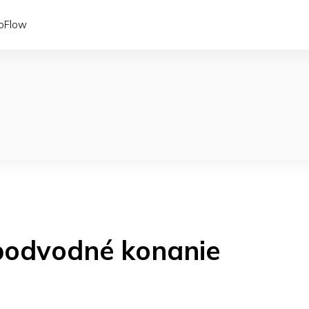
coFlow
podvodné konanie