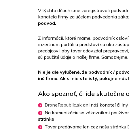
V týchto dňoch sme zaregistrovali podvodn
konateľa firmy za účelom podvedenia záka
podvod.
Z informácii, ktoré máme, podvodník osloví
inzertnom portáli a predstaví sa ako zástu
predajcovi, aby tovar odovzdal prepravcovi
sú použité údaje o našej firme. Samozrejme
Nie je ale vylúčené, že podvodník / podv
inú firmu. Ak si nie ste istý, pokojne nás
Ako spoznať, či ide skutočne 
DroneRepublic.sk
ani náš konateľ či in
Na komunikáciu so zákazníkmi používam
stránke
Tovar predávame len cez našu stránku