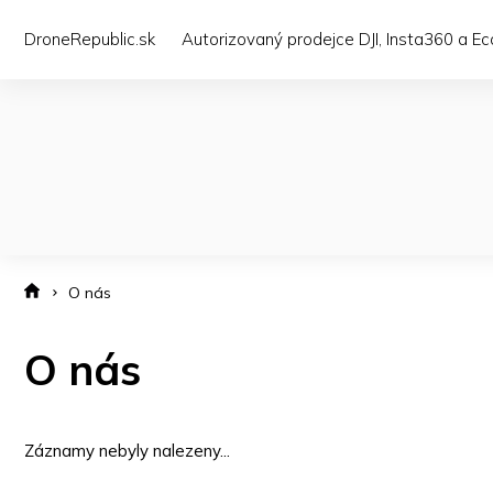
Přejít
na
DroneRepublic.sk
Autorizovaný prodejce DJI, Insta360 a E
obsah
O nás
O nás
Záznamy nebyly nalezeny...