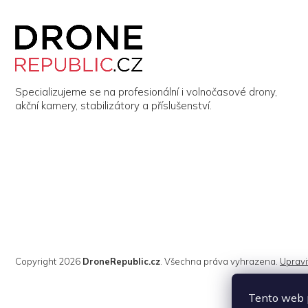
Z
á
p
a
t
í
Specializujeme se na profesionální i volnočasové drony,
akční kamery, stabilizátory a příslušenství.
Copyright 2026
DroneRepublic.cz
. Všechna práva vyhrazena.
Upravi
Tento web p