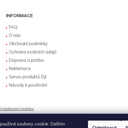
INFORMACE
FAQ
O nás
Obchodní podmínky
Ochrana osobních údajů
Doprava a platba
Reklamace
Servis produktů DJI
Návody k používání
t nastavení cookies
oužívá soubory cookie. Dalším
Odmítnout
S