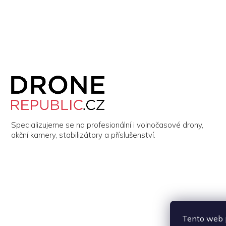
Z
á
p
a
t
í
Specializujeme se na profesionální i volnočasové drony,
akční kamery, stabilizátory a příslušenství.
Tento web p