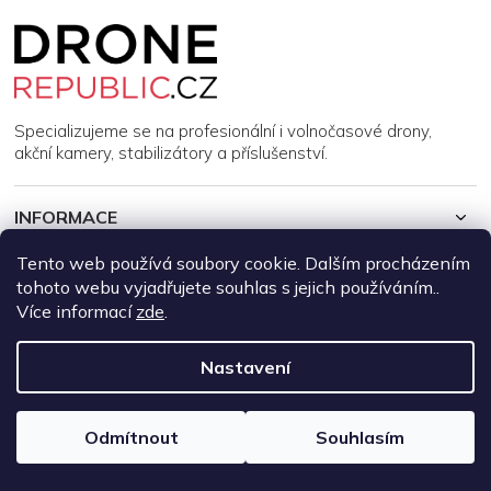
Z
á
p
a
t
í
Specializujeme se na profesionální i volnočasové drony,
akční kamery, stabilizátory a příslušenství.
INFORMACE
Tento web používá soubory cookie. Dalším procházením
MŮJ ÚČET
tohoto webu vyjadřujete souhlas s jejich používáním..
Více informací
zde
.
Copyright 2026
DroneRepublic.cz
. Všechna práva vyhrazena.
Upravit nastavení cookies
Nastavení
Vytvořil Shoptet
Odmítnout
Souhlasím