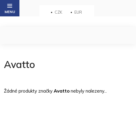
Přejít
na
CZK
EUR
obsah
Avatto
Žádné produkty značky
Avatto
nebyly nalezeny...