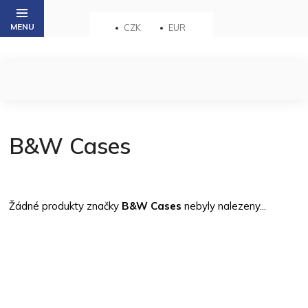
Přejít
na
CZK
EUR
obsah
B&W Cases
Žádné produkty značky
B&W Cases
nebyly nalezeny...