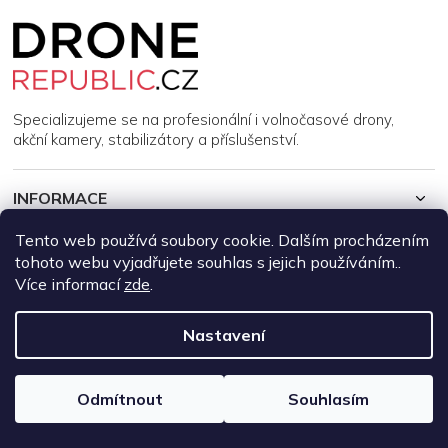
Z
á
p
a
t
í
Specializujeme se na profesionální i volnočasové drony,
akční kamery, stabilizátory a příslušenství.
INFORMACE
Tento web používá soubory cookie. Dalším procházením
MŮJ ÚČET
tohoto webu vyjadřujete souhlas s jejich používáním..
Více informací
zde
.
Copyright 2026
DroneRepublic.cz
. Všechna práva vyhrazena.
Upravit nastavení cookies
Nastavení
Vytvořil Shoptet
Odmítnout
Souhlasím