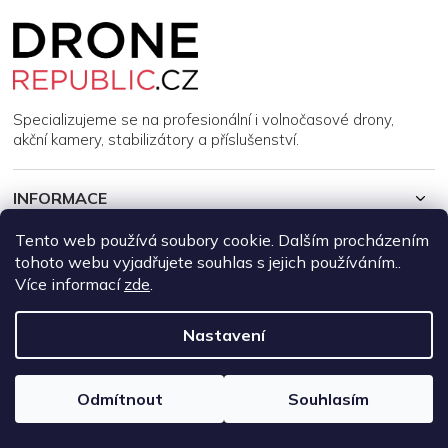
Z
á
p
a
t
í
Specializujeme se na profesionální i volnočasové drony,
akční kamery, stabilizátory a příslušenství.
INFORMACE
Tento web používá soubory cookie. Dalším procházením
MŮJ ÚČET
tohoto webu vyjadřujete souhlas s jejich používáním..
Více informací
zde
.
Copyright 2026
DroneRepublic.cz
. Všechna práva vyhrazena.
Upravit nastavení cookies
Nastavení
Vytvořil Shoptet
Odmítnout
Souhlasím