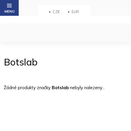
Přejít
na
CZK
EUR
obsah
Botslab
Žádné produkty značky
Botslab
nebyly nalezeny...