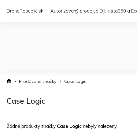
Přejít
na
DroneRepublic.sk
Autorizovaný prodejce DJI, Insta360 a E
obsah
Prodávané značky
Case Logic
Case Logic
Žádné produkty značky
Case Logic
nebyly nalezeny...