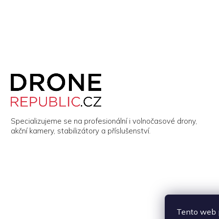
Z
á
p
a
t
í
Specializujeme se na profesionální i volnočasové drony,
akční kamery, stabilizátory a příslušenství.
Tento web p