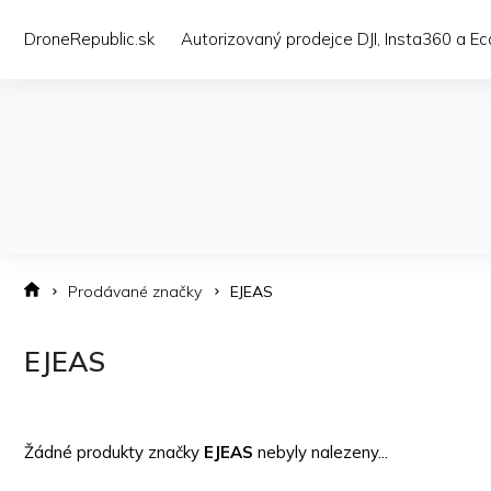
Přejít
na
DroneRepublic.sk
Autorizovaný prodejce DJI, Insta360 a E
obsah
Prodávané značky
EJEAS
EJEAS
Žádné produkty značky
EJEAS
nebyly nalezeny...