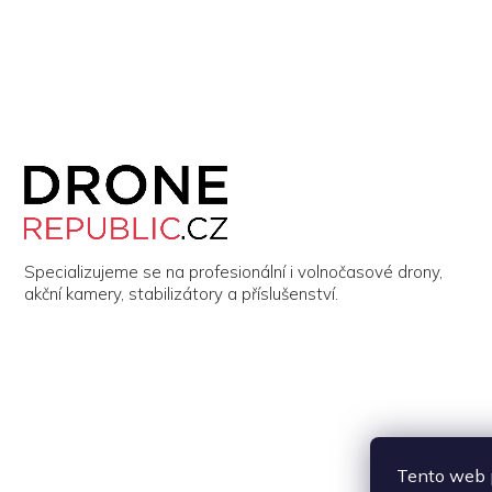
Z
á
p
a
t
í
Specializujeme se na profesionální i volnočasové drony,
akční kamery, stabilizátory a příslušenství.
Tento web p