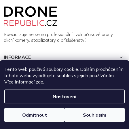
Z
á
p
a
t
í
Specializujeme se na profesionální i volnočasové drony,
akční kamery, stabilizátory a příslušenství.
INFORMACE
Tento web používá soubory cookie. Dalším procházením
MŮJ ÚČET
tohoto webu vyjadřujete souhlas s jejich používáním..
Více informací
zde
.
Copyright 2026
DroneRepublic.cz
. Všechna práva vyhrazena.
Upravit nastavení cookies
Nastavení
Vytvořil Shoptet
Odmítnout
Souhlasím