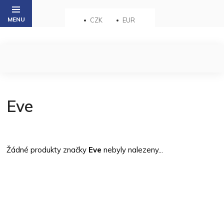
Přejít
na
CZK
EUR
obsah
Eve
Žádné produkty značky
Eve
nebyly nalezeny...