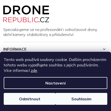
Z
á
p
a
t
í
Specializujeme se na profesionální i volnočasové drony,
akční kamery, stabilizátory a příslušenství.
INFORMACE
Tento web používá soubory cookie. Dalším procházením
MŮJ ÚČET
tohoto webu vyjadřujete souhlas s jejich používáním..
Více informací
zde
.
Copyright 2026
DroneRepublic.cz
. Všechna práva vyhrazena.
Upravit nastavení cookies
Nastavení
Vytvořil Shoptet
Odmítnout
Souhlasím