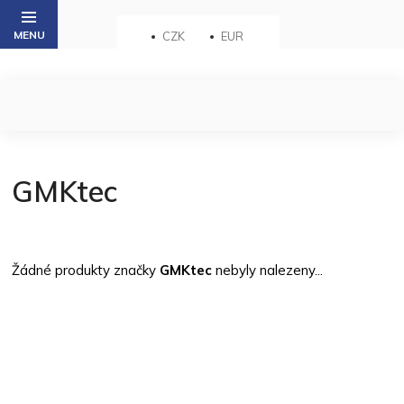
Přejít
na
CZK
EUR
obsah
GMKtec
Žádné produkty značky
GMKtec
nebyly nalezeny...