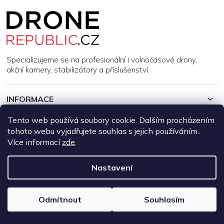
Z
á
p
a
t
í
Specializujeme se na profesionální i volnočasové drony,
akční kamery, stabilizátory a příslušenství.
INFORMACE
Tento web používá soubory cookie. Dalším procházením
MŮJ ÚČET
tohoto webu vyjadřujete souhlas s jejich používáním..
Více informací
zde
.
Copyright 2026
DroneRepublic.cz
. Všechna práva vyhrazena.
Upravit nastavení cookies
Nastavení
Vytvořil Shoptet
Odmítnout
Souhlasím