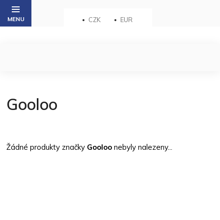
Přejít
na
CZK
EUR
obsah
Gooloo
Žádné produkty značky
Gooloo
nebyly nalezeny...