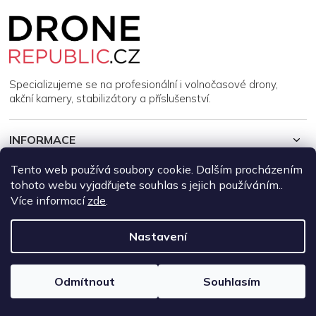
Z
á
p
a
t
í
Specializujeme se na profesionální i volnočasové drony,
akční kamery, stabilizátory a příslušenství.
INFORMACE
Tento web používá soubory cookie. Dalším procházením
MŮJ ÚČET
tohoto webu vyjadřujete souhlas s jejich používáním..
Více informací
zde
.
Copyright 2026
DroneRepublic.cz
. Všechna práva vyhrazena.
Upravit nastavení cookies
Nastavení
Vytvořil Shoptet
Odmítnout
Souhlasím