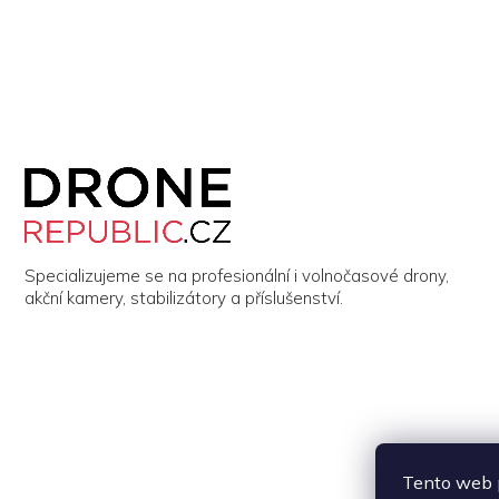
Z
á
p
a
t
í
Specializujeme se na profesionální i volnočasové drony,
akční kamery, stabilizátory a příslušenství.
Tento web p