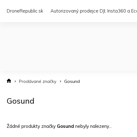
Přejít
na
DroneRepublic.sk
Autorizovaný prodejce DJI, Insta360 a E
obsah
Prodávané značky
Gosund
Gosund
Žádné produkty značky
Gosund
nebyly nalezeny...