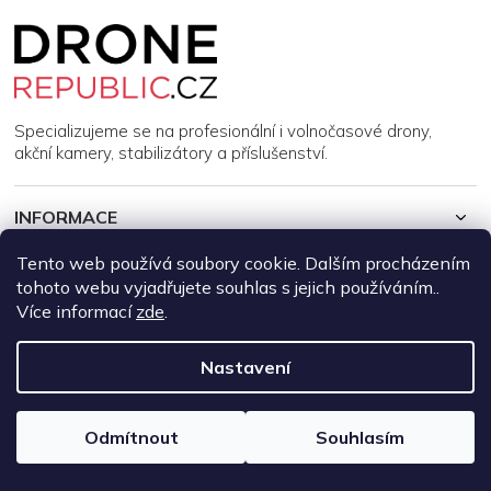
Z
á
p
a
t
í
Specializujeme se na profesionální i volnočasové drony,
akční kamery, stabilizátory a příslušenství.
INFORMACE
Tento web používá soubory cookie. Dalším procházením
MŮJ ÚČET
tohoto webu vyjadřujete souhlas s jejich používáním..
Více informací
zde
.
Copyright 2026
DroneRepublic.cz
. Všechna práva vyhrazena.
Upravit nastavení cookies
Nastavení
Vytvořil Shoptet
Odmítnout
Souhlasím