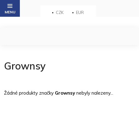
Přejít
na
CZK
EUR
obsah
Grownsy
Žádné produkty značky
Grownsy
nebyly nalezeny...