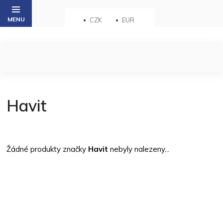
Přejít
na
CZK
EUR
obsah
Havit
Žádné produkty značky
Havit
nebyly nalezeny...