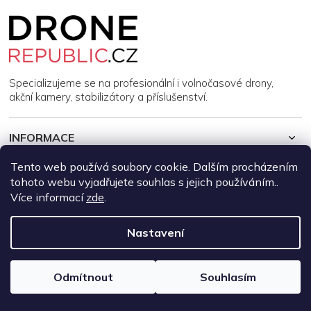
Z
á
p
a
t
í
Specializujeme se na profesionální i volnočasové drony,
akční kamery, stabilizátory a příslušenství.
INFORMACE
Tento web používá soubory cookie. Dalším procházením
MŮJ ÚČET
tohoto webu vyjadřujete souhlas s jejich používáním..
Více informací
zde
.
Copyright 2026
DroneRepublic.cz
. Všechna práva vyhrazena.
Upravit nastavení cookies
Nastavení
Vytvořil Shoptet
Odmítnout
Souhlasím