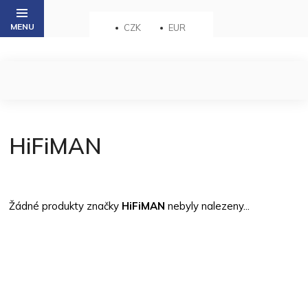
Přejít
na
CZK
EUR
obsah
HiFiMAN
Žádné produkty značky
HiFiMAN
nebyly nalezeny...