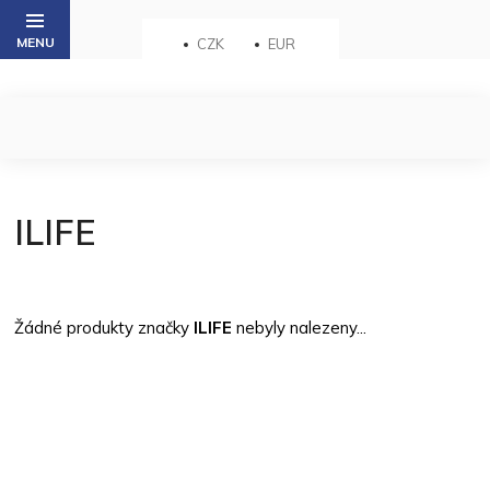
Přejít
na
CZK
EUR
obsah
ILIFE
Žádné produkty značky
ILIFE
nebyly nalezeny...