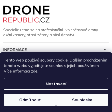
Z
á
p
a
t
í
Specializujeme se na profesionální i volnočasové drony,
akční kamery, stabilizátory a příslušenství.
INFORMACE
Tento web používá soubory cookie. Dalším procházením
MŮJ ÚČET
tohoto webu vyjadřujete souhlas s jejich používáním..
Více informací
zde
.
Copyright 2026
DroneRepublic.cz
. Všechna práva vyhrazena.
Upravit nastavení cookies
Nastavení
Vytvořil Shoptet
Odmítnout
Souhlasím