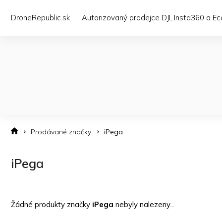
Přejít
na
DroneRepublic.sk
Autorizovaný prodejce DJI, Insta360 a E
obsah
Prodávané značky
iPega
iPega
Žádné produkty značky
iPega
nebyly nalezeny...