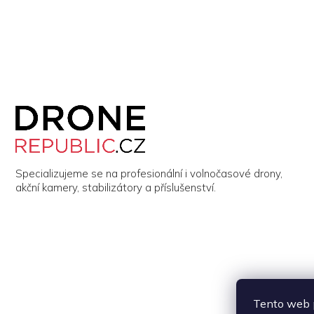
Z
á
p
a
t
í
Specializujeme se na profesionální i volnočasové drony,
akční kamery, stabilizátory a příslušenství.
Tento web p