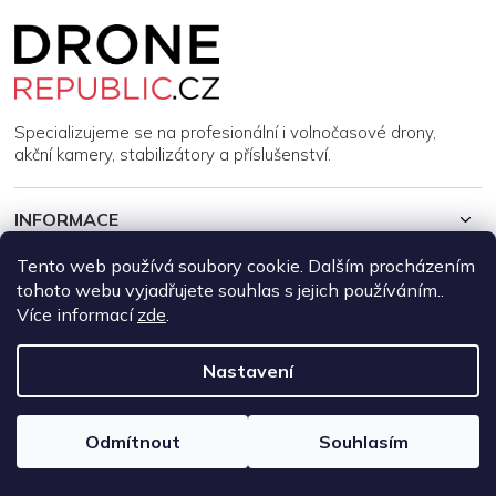
Z
á
p
a
t
í
Specializujeme se na profesionální i volnočasové drony,
akční kamery, stabilizátory a příslušenství.
INFORMACE
Tento web používá soubory cookie. Dalším procházením
MŮJ ÚČET
tohoto webu vyjadřujete souhlas s jejich používáním..
Více informací
zde
.
Copyright 2026
DroneRepublic.cz
. Všechna práva vyhrazena.
Upravit nastavení cookies
Nastavení
Vytvořil Shoptet
Odmítnout
Souhlasím