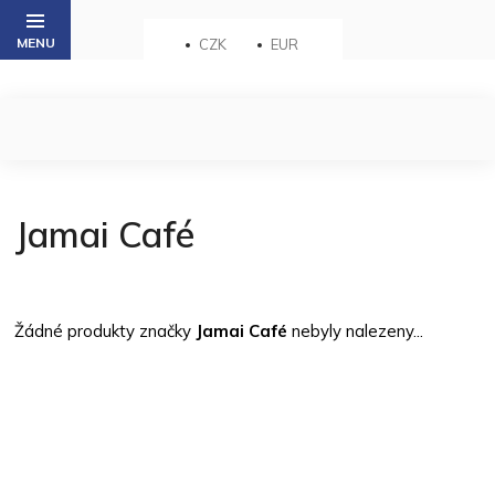
Přejít
na
CZK
EUR
obsah
Jamai Café
Žádné produkty značky
Jamai Café
nebyly nalezeny...