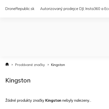
Přejít
na
DroneRepublic.sk
Autorizovaný prodejce DJI, Insta360 a E
obsah
Prodávané značky
Kingston
Kingston
Žádné produkty značky
Kingston
nebyly nalezeny...