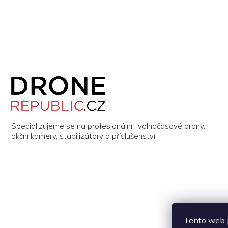
Z
á
p
a
t
í
Specializujeme se na profesionální i volnočasové drony,
akční kamery, stabilizátory a příslušenství.
Tento web p