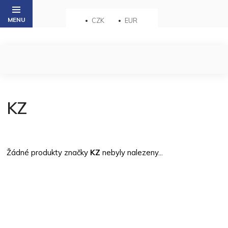
Přejít
na
CZK
EUR
obsah
KZ
Žádné produkty značky
KZ
nebyly nalezeny...