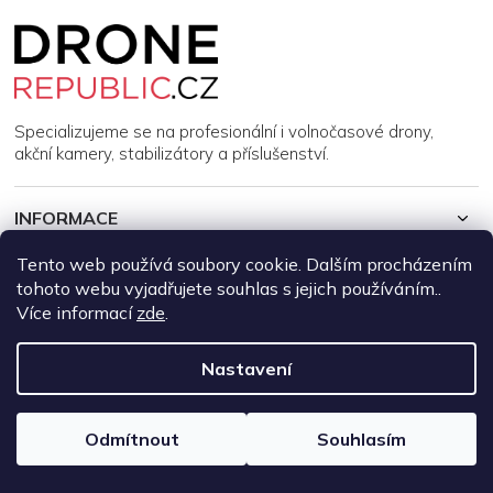
Z
á
p
a
t
í
Specializujeme se na profesionální i volnočasové drony,
akční kamery, stabilizátory a příslušenství.
INFORMACE
Tento web používá soubory cookie. Dalším procházením
MŮJ ÚČET
tohoto webu vyjadřujete souhlas s jejich používáním..
Více informací
zde
.
Copyright 2026
DroneRepublic.cz
. Všechna práva vyhrazena.
Upravit nastavení cookies
Nastavení
Vytvořil Shoptet
Odmítnout
Souhlasím