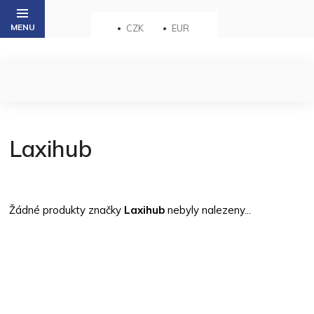
Přejít
na
CZK
EUR
obsah
Laxihub
Žádné produkty značky
Laxihub
nebyly nalezeny...