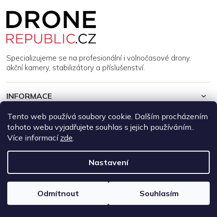
Z
á
p
a
t
í
Specializujeme se na profesionální i volnočasové drony,
akční kamery, stabilizátory a příslušenství.
INFORMACE
Tento web používá soubory cookie. Dalším procházením
MŮJ ÚČET
tohoto webu vyjadřujete souhlas s jejich používáním..
Více informací
zde
.
Copyright 2026
DroneRepublic.cz
. Všechna práva vyhrazena.
Upravit nastavení cookies
Nastavení
Vytvořil Shoptet
Odmítnout
Souhlasím